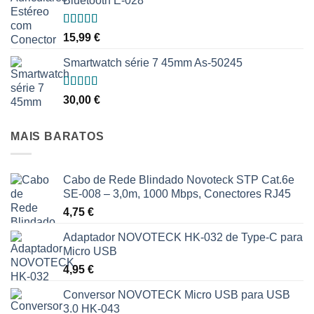
Bluetooth E-028
Avaliação
15,99
€
5.00
de 5
Smartwatch série 7 45mm As-50245
Avaliação
30,00
€
5.00
de 5
MAIS BARATOS
Cabo de Rede Blindado Novoteck STP Cat.6e
SE-008 – 3,0m, 1000 Mbps, Conectores RJ45
4,75
€
Adaptador NOVOTECK HK-032 de Type-C para
Micro USB
4,95
€
Conversor NOVOTECK Micro USB para USB
3.0 HK-043