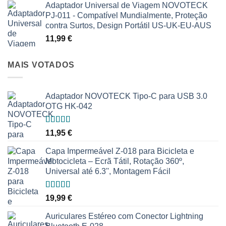
Adaptador Universal de Viagem NOVOTECK
PJ-011 - Compatível Mundialmente, Proteção
contra Surtos, Design Portátil US-UK-EU-AUS
11,99
€
MAIS VOTADOS
Adaptador NOVOTECK Tipo-C para USB 3.0
OTG HK-042
Avaliação
11,95
€
5.00
de 5
Capa Impermeável Z-018 para Bicicleta e
Motocicleta – Ecrã Tátil, Rotação 360º,
Universal até 6.3'', Montagem Fácil
Avaliação
19,99
€
5.00
de 5
Auriculares Estéreo com Conector Lightning