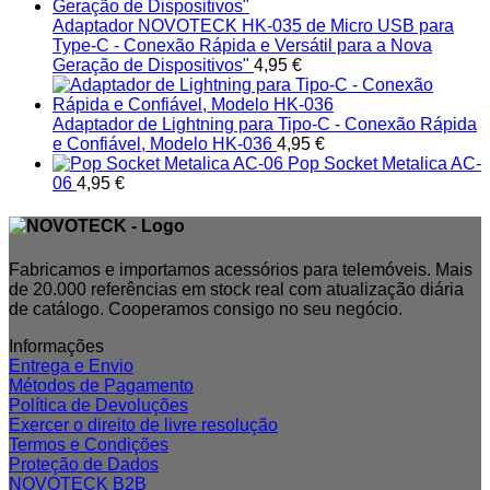
Adaptador NOVOTECK HK-035 de Micro USB para
Type-C - Conexão Rápida e Versátil para a Nova
Geração de Dispositivos"
4,95
€
Adaptador de Lightning para Tipo-C - Conexão Rápida
e Confiável, Modelo HK-036
4,95
€
Pop Socket Metalica AC-
06
4,95
€
Fabricamos e importamos acessórios para telemóveis. Mais
de 20.000 referências em stock real com atualização diária
de catálogo. Cooperamos consigo no seu negócio.
Informações
Entrega e Envio
Métodos de Pagamento
Política de Devoluções
Exercer o direito de livre resolução
Termos e Condições
Proteção de Dados
NOVOTECK B2B