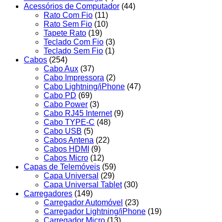
Acessórios de Computador
(44)
Rato Com Fio
(11)
Rato Sem Fio
(10)
Tapete Rato
(19)
Teclado Com Fio
(3)
Teclado Sem Fio
(1)
Cabos
(254)
Cabo Aux
(37)
Cabo Impressora
(2)
Cabo Lightning/iPhone
(47)
Cabo PD
(69)
Cabo Power
(3)
Cabo RJ45 Internet
(9)
Cabo TYPE-C
(48)
Cabo USB
(5)
Cabos Antena
(22)
Cabos HDMI
(9)
Cabos Micro
(12)
Capas de Telemóveis
(59)
Capa Universal
(29)
Capa Universal Tablet
(30)
Carregadores
(149)
Carregador Automóvel
(23)
Carregador Lightning/iPhone
(19)
Carregador Micro
(13)