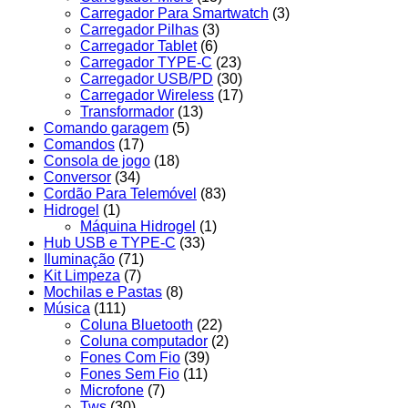
Carregador Para Smartwatch
(3)
Carregador Pilhas
(3)
Carregador Tablet
(6)
Carregador TYPE-C
(23)
Carregador USB/PD
(30)
Carregador Wireless
(17)
Transformador
(13)
Comando garagem
(5)
Comandos
(17)
Consola de jogo
(18)
Conversor
(34)
Cordão Para Telemóvel
(83)
Hidrogel
(1)
Máquina Hidrogel
(1)
Hub USB e TYPE-C
(33)
Iluminação
(71)
Kit Limpeza
(7)
Mochilas e Pastas
(8)
Música
(111)
Coluna Bluetooth
(22)
Coluna computador
(2)
Fones Com Fio
(39)
Fones Sem Fio
(11)
Microfone
(7)
Tws
(30)