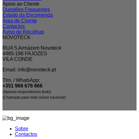
Apoio ao Cliente
Questões Frequentes
Estado da Encomenda
Área de Cliente
Contactos
Aviso de Recolhas
NOVOTECK
RUA 5,Armázem Novoteck
4485-196 FAJOZES
VILA CONDE
Email: info@novoteck.pt
Tlm. / WhatsApp:
+351 966 676 666
(Apenas respondemos texto)
(Chamada para rede móvel nacional)
Sobre
Contactos