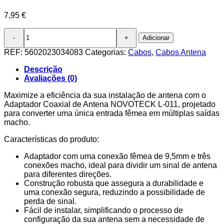
7,95
€
Quantidade
Adicionar
de
Adaptador
REF:
5602023034083
Categorias:
Cabos
,
Cabos Antena
Coaxial
de
Descrição
Antena
Avaliações (0)
NOVOTECK
L-
Maximize a eficiência da sua instalação de antena com o
011
Adaptador Coaxial de Antena NOVOTECK L-011, projetado
-
para converter uma única entrada fêmea em múltiplas saídas
1
macho.
Fêmea
Características do produto:
para
3
Adaptador com uma conexão fêmea de 9,5mm e três
Macho,
conexões macho, ideal para dividir um sinal de antena
Instalação
para diferentes direções.
Fácil,
Construção robusta que assegura a durabilidade e
Design
uma conexão segura, reduzindo a possibilidade de
Durável
perda de sinal.
Fácil de instalar, simplificando o processo de
configuração da sua antena sem a necessidade de