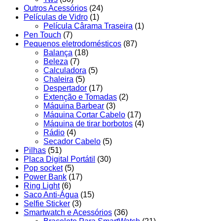
Outros Acessórios
(24)
Películas de Vidro
(1)
Película Cârama Traseira
(1)
Pen Touch
(7)
Pequenos eletrodomésticos
(87)
Balança
(18)
Beleza
(7)
Calculadora
(5)
Chaleira
(5)
Despertador
(17)
Extenção e Tomadas
(2)
Máquina Barbear
(3)
Máquina Cortar Cabelo
(17)
Máquina de tirar borbotos
(4)
Rádio
(4)
Secador Cabelo
(5)
Pilhas
(51)
Placa Digital Portátil
(30)
Pop socket
(5)
Power Bank
(17)
Ring Light
(6)
Saco Anti-Água
(15)
Selfie Sticker
(3)
Smartwatch e Acessórios
(36)