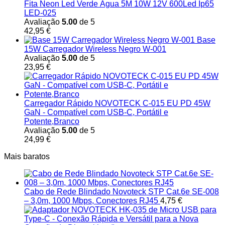
Fita Neon Led Verde Água 5M 10W 12V 600Led Ip65
LED-025
Avaliação
5.00
de 5
42,95
€
Base
15W Carregador Wireless Negro W-001
Avaliação
5.00
de 5
23,95
€
Carregador Rápido NOVOTECK C-015 EU PD 45W
GaN - Compatível com USB-C, Portátil e
Potente,Branco
Avaliação
5.00
de 5
24,99
€
Mais baratos
Cabo de Rede Blindado Novoteck STP Cat.6e SE-008
– 3,0m, 1000 Mbps, Conectores RJ45
4,75
€