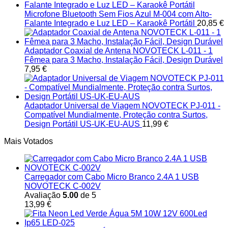
Microfone Bluetooth Sem Fios Azul M-004 com Alto-
Falante Integrado e Luz LED – Karaokê Portátil
20,85
€
Adaptador Coaxial de Antena NOVOTECK L-011 - 1
Fêmea para 3 Macho, Instalação Fácil, Design Durável
7,95
€
Adaptador Universal de Viagem NOVOTECK PJ-011 -
Compatível Mundialmente, Proteção contra Surtos,
Design Portátil US-UK-EU-AUS
11,99
€
Mais Votados
Carregador com Cabo Micro Branco 2.4A 1 USB
NOVOTECK C-002V
Avaliação
5.00
de 5
13,99
€