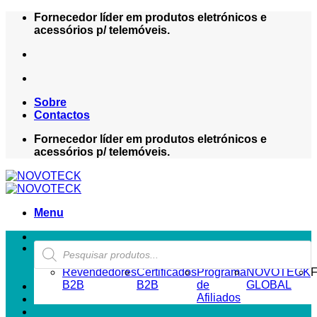
Skip
Fornecedor líder em produtos eletrónicos e
to
acessórios p/ telemóveis.
content
Sobre
Contactos
Fornecedor líder em produtos eletrónicos e
acessórios p/ telemóveis.
Menu
Products
ZONA REVENDEDOR-B2B
search
Revendedores
Certificados
Programa
NOVOTECK
F
B2B
B2B
de
GLOBAL
Afiliados