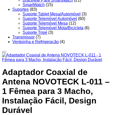
Bracelete Para SmartWatch
(21)
SmartWatch
(15)
Suportes
(83)
Suporte Tablet Mesa/Automóvel
(3)
Suporte Telemóvel Automóvel
(60)
Suporte Telemóvel Mesa
(12)
Suporte Telemóvel Mota/Bicicleta
(6)
Suporte Tripé
(3)
Transmissor
(7)
Ventoinha e Refrigeração
(4)
Adaptador Coaxial de
Antena NOVOTECK L-011 –
1 Fêmea para 3 Macho,
Instalação Fácil, Design
Durável