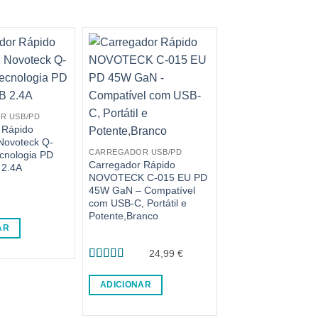
R USB/PD
 Rápido
Novoteck Q-
CARREGADOR USB/PD
cnologia PD
Carregador Rápido
 2.4A
NOVOTECK C-015 EU PD
45W GaN – Compatível
com USB-C, Portátil e
Potente,Branco
AR
24,99
€
Avaliação
5
de 5
ADICIONAR