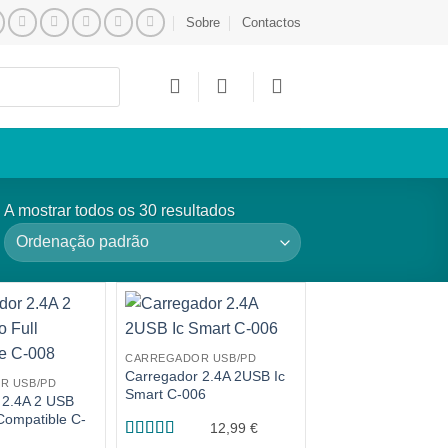
Sobre
Contactos
A mostrar todos os 30 resultados
CARREGADOR USB/PD
Carregador 2.4A 2USB Ic
R USB/PD
Smart C-006
 2.4A 2 USB
Compatible C-
12,99
€