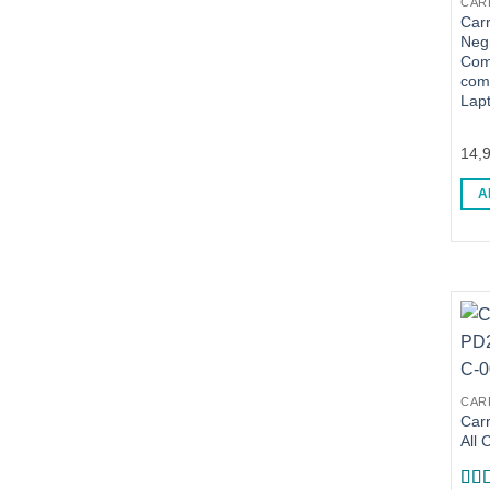
CAR
Car
Neg
Com
com
Lap
14,
A
CAR
Car
All 