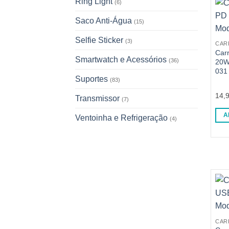
Ring Light
(6)
Saco Anti-Água
(15)
Selfie Sticker
(3)
CAR
Car
Smartwatch e Acessórios
(36)
20W
031
Suportes
(83)
14,
Transmissor
(7)
A
Ventoinha e Refrigeração
(4)
CAR