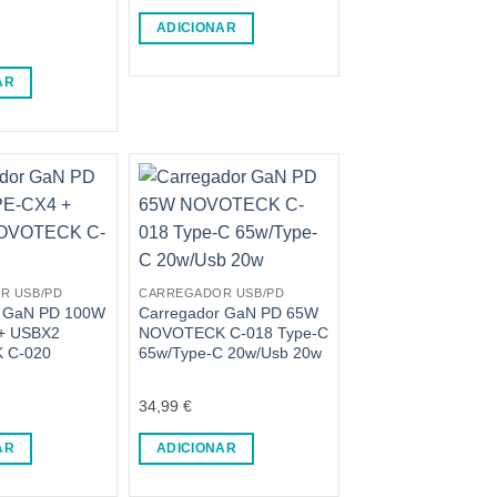
Avaliação
5
de 5
ADICIONAR
AR
R USB/PD
CARREGADOR USB/PD
r GaN PD 100W
Carregador GaN PD 65W
+ USBX2
NOVOTECK C-018 Type-C
 C-020
65w/Type-C 20w/Usb 20w
34,99
€
AR
ADICIONAR