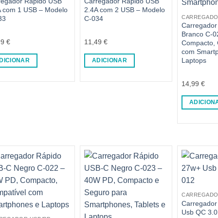
regador Rápido USB
Carregador Rápido USB
A com 1 USB – Modelo
2.4A com 2 USB – Modelo
CARREGADO
33
C-034
Carregador
Branco C-0
99
€
11,49
€
Compacto, 
com Smart
Laptops
DICIONAR
ADICIONAR
14,99
€
ADICION
CARREGADO
Carregador
Usb QC 3.0