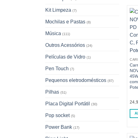
Kit Limpeza
(7)
Mochilas e Pastas
(8)
Música
(111)
Outros Acessórios
(24)
Películas de Vidro
(1)
CAR
Car
Pen Touch
(7)
NOV
45W
Pequenos eletrodomésticos
(87)
com 
Pot
Pilhas
(51)
24,
Placa Digital Portátil
(30)
A
Pop socket
(5)
Power Bank
(17)