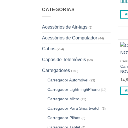
Ava
CATEGORIAS
4.7
A
Acessórios de Air-tags
(2)
Acessórios de Computador
(44)
Cabos
(254)
Capas de Telemóveis
(59)
CAR
Car
Carregadores
(149)
NOV
14,
Carregador Automóvel
(23)
Carregador Lightning/iPhone
(19)
A
Carregador Micro
(13)
Carregador Para Smartwatch
(3)
Carregador Pilhas
(3)
Carregador Tablet
(6)