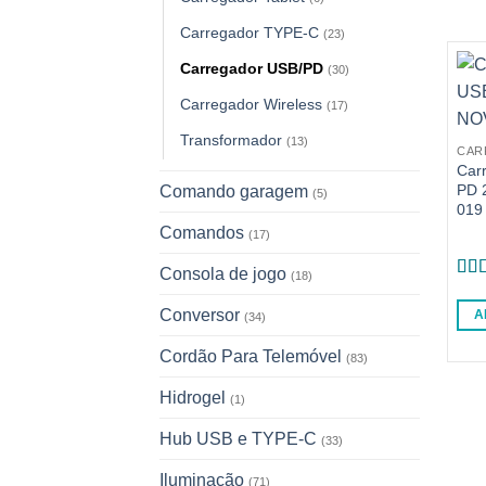
Carregador TYPE-C
(23)
Carregador USB/PD
(30)
Carregador Wireless
(17)
Transformador
(13)
CAR
Car
PD 
Comando garagem
(5)
019
Comandos
(17)
Consola de jogo
(18)
Ava
de 5
Conversor
A
(34)
Cordão Para Telemóvel
(83)
Hidrogel
(1)
Hub USB e TYPE-C
(33)
Iluminação
(71)