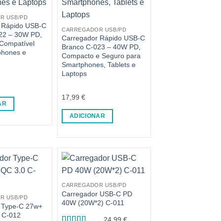
R USB/PD
 Rápido USB-C
CARREGADOR USB/PD
22 – 30W PD,
Carregador Rápido USB-C
Compatível
Branco C-023 – 40W PD,
phones e
Compacto e Seguro para
Smartphones, Tablets e
Laptops
17,99
€
AR
ADICIONAR
CARREGADOR USB/PD
Carregador USB-C PD
R USB/PD
40W (20W*2) C-011
 Type-C 27w+
 C-012
24,99
€