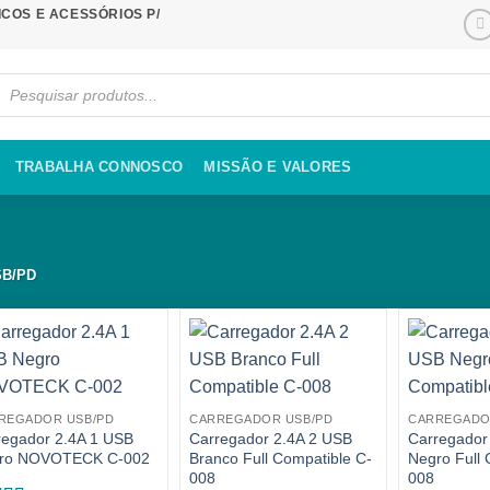
COS E ACESSÓRIOS P/
cts
ch
TRABALHA CONNOSCO
MISSÃO E VALORES
B/PD
REGADOR USB/PD
CARREGADOR USB/PD
CARREGADO
regador 2.4A 1 USB
Carregador 2.4A 2 USB
Carregador
ro NOVOTECK C-002
Branco Full Compatible C-
Negro Full 
008
008