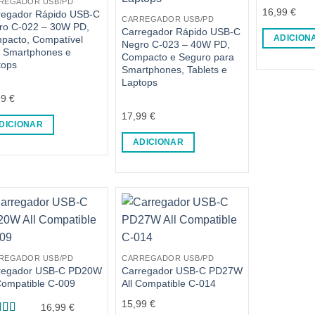
REGADOR USB/PD
16,99
€
regador Rápido USB-C
CARREGADOR USB/PD
ro C-022 – 30W PD,
Carregador Rápido USB-C
pacto, Compatível
ADICION
Negro C-023 – 40W PD,
 Smartphones e
Compacto e Seguro para
tops
Smartphones, Tablets e
Laptops
99
€
17,99
€
DICIONAR
ADICIONAR
REGADOR USB/PD
CARREGADOR USB/PD
regador USB-C PD20W
Carregador USB-C PD27W
Compatible C-009
All Compatible C-014
15,99
€
16,99
€