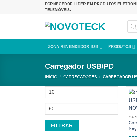
Skip
FORNECEDOR LÍDER EM PRODUTOS ELETRÓNI
TELEMÓVEIS.
to
content
Produ
sear
ZONA REVENDEDOR-B2B
PRODUTOS
Carregador USB/PD
INÍCIO
/
CARREGADORES
/
CARREGADOR US
Preço
mínimo
Preço
máximo
CAR
Car
FILTRAR
Neg