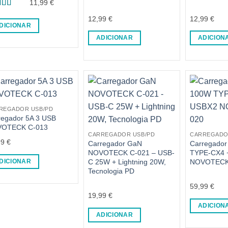
11,99
€
liação
12,99
€
12,99
€
5
de 5
DICIONAR
ADICIONAR
ADICION
REGADOR USB/PD
regador 5A 3 USB
OTECK C-013
CARREGADOR USB/PD
CARREGADO
99
€
Carregador GaN
Carregado
NOVOTECK C-021 – USB-
TYPE-CX4 
C 25W + Lightning 20W,
NOVOTECK
DICIONAR
Tecnologia PD
59,99
€
19,99
€
ADICION
ADICIONAR