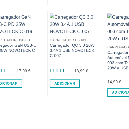
REGADOR USB/PD
CARREGADOR USB/PD
regador GaN USB-C
Carregador QC 3.0 20W
CARREGADO
25W NOVOTECK C-
3.4A 1 USB NOVOTECK
Carregador
C-007
Automóvel 
003 com Te
20W e USB
17,99
€
13,99
€
liação
5
Avaliação
5
14,99
€
de 5
DICIONAR
ADICIONAR
ADICION