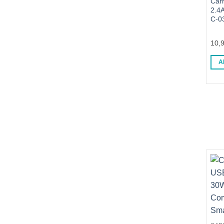
Car
2.4
C-0
10,
A