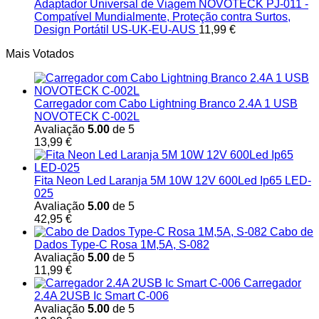
Adaptador Universal de Viagem NOVOTECK PJ-011 -
Compatível Mundialmente, Proteção contra Surtos,
Design Portátil US-UK-EU-AUS
11,99
€
Mais Votados
Carregador com Cabo Lightning Branco 2.4A 1 USB
NOVOTECK C-002L
Avaliação
5.00
de 5
13,99
€
Fita Neon Led Laranja 5M 10W 12V 600Led Ip65 LED-
025
Avaliação
5.00
de 5
42,95
€
Cabo de
Dados Type-C Rosa 1M,5A, S-082
Avaliação
5.00
de 5
11,99
€
Carregador
2.4A 2USB Ic Smart C-006
Avaliação
5.00
de 5