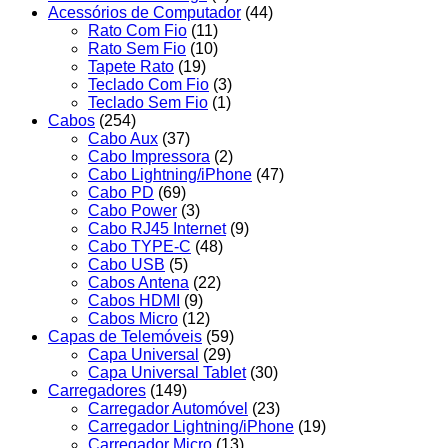
Acessórios de Computador
(44)
Rato Com Fio
(11)
Rato Sem Fio
(10)
Tapete Rato
(19)
Teclado Com Fio
(3)
Teclado Sem Fio
(1)
Cabos
(254)
Cabo Aux
(37)
Cabo Impressora
(2)
Cabo Lightning/iPhone
(47)
Cabo PD
(69)
Cabo Power
(3)
Cabo RJ45 Internet
(9)
Cabo TYPE-C
(48)
Cabo USB
(5)
Cabos Antena
(22)
Cabos HDMI
(9)
Cabos Micro
(12)
Capas de Telemóveis
(59)
Capa Universal
(29)
Capa Universal Tablet
(30)
Carregadores
(149)
Carregador Automóvel
(23)
Carregador Lightning/iPhone
(19)
Carregador Micro
(13)