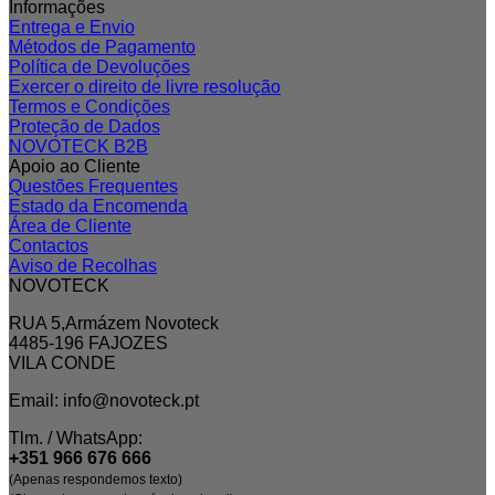
Informações
Entrega e Envio
Métodos de Pagamento
Política de Devoluções
Exercer o direito de livre resolução
Termos e Condições
Proteção de Dados
NOVOTECK B2B
Apoio ao Cliente
Questões Frequentes
Estado da Encomenda
Área de Cliente
Contactos
Aviso de Recolhas
NOVOTECK
RUA 5,Armázem Novoteck
4485-196 FAJOZES
VILA CONDE
Email: info@novoteck.pt
Tlm. / WhatsApp:
+351 966 676 666
(Apenas respondemos texto)