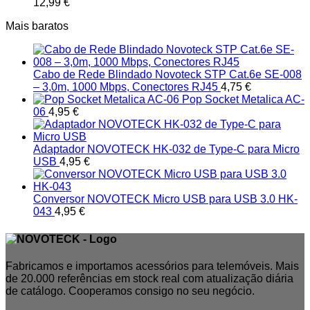
12,99
€
Mais baratos
Cabo de Rede Blindado Novoteck STP Cat.6e SE-008
– 3,0m, 1000 Mbps, Conectores RJ45
4,75
€
Pop Socket Metalica AC-
06
4,95
€
Adaptador NOVOTECK HK-032 de Type-C para Micro
USB
4,95
€
Conversor NOVOTECK Micro USB para USB 3.0 HK-
043
4,95
€
Fabricamos e importamos acessórios para telemóveis. Mais
de 20.000 referências em stock real com atualização diária
de catálogo. Cooperamos consigo no seu negócio.