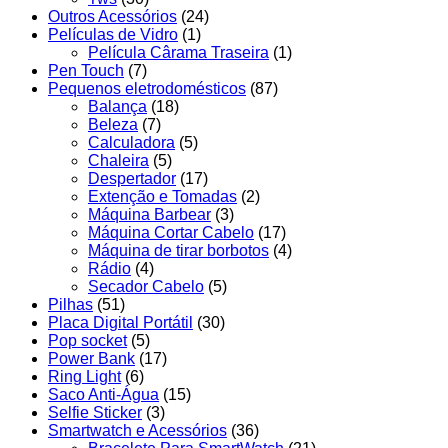
Outros Acessórios
(24)
Películas de Vidro
(1)
Película Cârama Traseira
(1)
Pen Touch
(7)
Pequenos eletrodomésticos
(87)
Balança
(18)
Beleza
(7)
Calculadora
(5)
Chaleira
(5)
Despertador
(17)
Extenção e Tomadas
(2)
Máquina Barbear
(3)
Máquina Cortar Cabelo
(17)
Máquina de tirar borbotos
(4)
Rádio
(4)
Secador Cabelo
(5)
Pilhas
(51)
Placa Digital Portátil
(30)
Pop socket
(5)
Power Bank
(17)
Ring Light
(6)
Saco Anti-Água
(15)
Selfie Sticker
(3)
Smartwatch e Acessórios
(36)