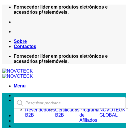
Skip
Fornecedor líder em produtos eletrónicos e
to
acessórios p/ telemóveis.
content
Sobre
Contactos
Fornecedor líder em produtos eletrónicos e
acessórios p/ telemóveis.
Menu
Products
ZONA REVENDEDOR-B2B
search
Revendedores
Certificados
Programa
NOVOTECK
F
B2B
B2B
de
GLOBAL
Afiliados