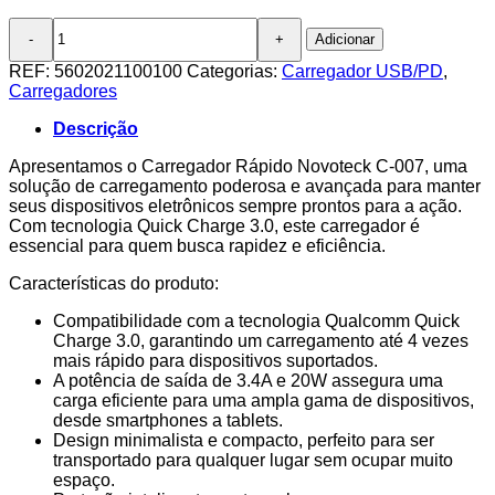
Quantidade
Adicionar
de
Carregador
REF:
5602021100100
Categorias:
Carregador USB/PD
,
QC
Carregadores
3.0
20W
Descrição
3.4A
1
Apresentamos o Carregador Rápido Novoteck C-007, uma
USB
solução de carregamento poderosa e avançada para manter
NOVOTECK
seus dispositivos eletrônicos sempre prontos para a ação.
C-
Com tecnologia Quick Charge 3.0, este carregador é
007
essencial para quem busca rapidez e eficiência.
Características do produto:
Compatibilidade com a tecnologia Qualcomm Quick
Charge 3.0, garantindo um carregamento até 4 vezes
mais rápido para dispositivos suportados.
A potência de saída de 3.4A e 20W assegura uma
carga eficiente para uma ampla gama de dispositivos,
desde smartphones a tablets.
Design minimalista e compacto, perfeito para ser
transportado para qualquer lugar sem ocupar muito
espaço.