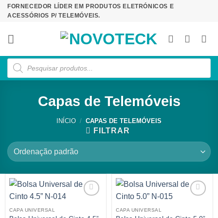
Skip
FORNECEDOR LÍDER EM PRODUTOS ELETRÓNICOS E
ACESSÓRIOS P/ TELEMÓVEIS.
to
content
Products
search
Capas de Telemóveis
INÍCIO
/
CAPAS DE TELEMÓVEIS
FILTRAR
CAPA UNIVERSAL
CAPA UNIVERSAL