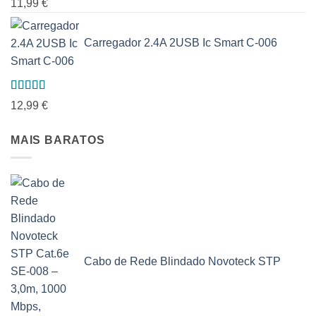
11,99
€
5.00
de 5
Carregador 2.4A 2USB Ic Smart C-006
Avaliação
12,99
€
5.00
de 5
MAIS BARATOS
Cabo de Rede Blindado Novoteck STP