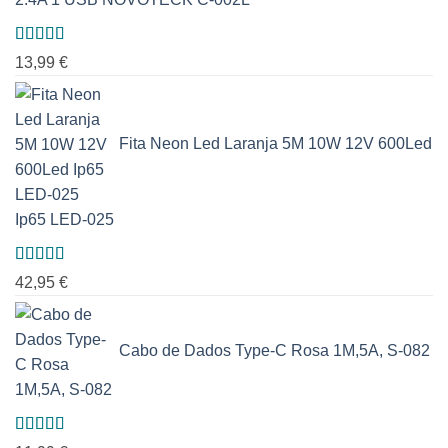
Avaliação
13,99
€
5.00
de 5
Fita Neon Led Laranja 5M 10W 12V 600Led
Ip65 LED-025
Avaliação
42,95
€
5.00
de 5
Cabo de Dados Type-C Rosa 1M,5A, S-082
Avaliação