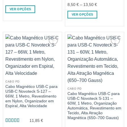
range:
Avaliação
5
Price
8,50
€
–
13,50
€
5,25 €
de 5
VER OPÇÕES
range:
through
VER OPÇÕES
This
8,50 €
13,50 €
This
product
through
product
has
13,50 €
has
multiple
multiple
variants.
variants.
The
The
options
options
may
may
be
be
chosen
chosen
on
on
the
CABO PD
Cabo Magnético USB-C para
the
product
CABO PD
USB-C Novoteck S-127 –
product
page
Cabo Magnético USB-C para
66W, 1 Metro, Revestimento
USB-C Novoteck S-131 –
page
em Nylon, Organizador em
60W, 1 Metro, Organização
Espiral, Alta Velocidade
Automática, Revestimento em
Tecido, Alta Atração
Magnética (650–700 Gauss)
11,85
€