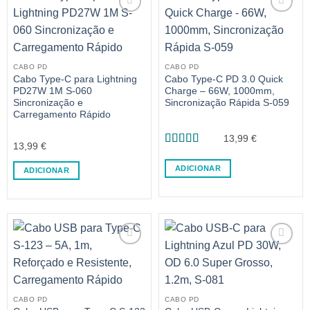
CABO PD
CABO PD
Cabo Type-C para Lightning
Cabo Type-C PD 3.0 Quick
PD27W 1M S-060
Charge – 66W, 1000mm,
Sincronização e
Sincronização Rápida S-059
Carregamento Rápido
13,99
€
13,99
€
Avaliação
5
de 5
ADICIONAR
ADICIONAR
CABO PD
CABO PD