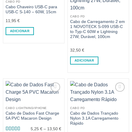
CABO PD
Cabo Chaveiro USB-C para
USB-C S-140 – 60W, 15cm
CABO PD
11,95
€
Cabo de Carregamento 2 em
1 NOVOTECK S-099 USB-C
ADICIONAR
to Typ-C 60W e Lightning
27W, Durável, 100cm
32,50
€
ADICIONAR
CABO LIGHTNING/IPHONE
CABO PD
Cabo de Dados Fast Charge
Cabo de Dados Trançado
5A PVC Macaron Design
Nylon 3.1A Carregamento
Rápido
Price
5,25
€
–
13,50
€