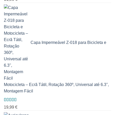
5.00
de 5
Capa Impermeável Z-018 para Bicicleta e
Motocicleta – Ecrã Tátil, Rotação 360º, Universal até 6.3'',
Montagem Fácil
Avaliação
19,99
€
5.00
de 5