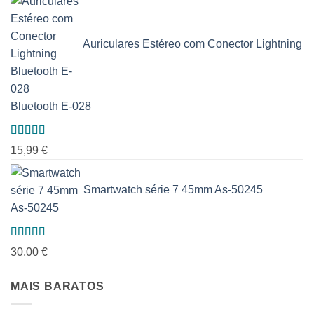
Auriculares Estéreo com Conector Lightning
Bluetooth E-028
Avaliação
15,99
€
5.00
de 5
Smartwatch série 7 45mm As-50245
Avaliação
30,00
€
5.00
de 5
MAIS BARATOS