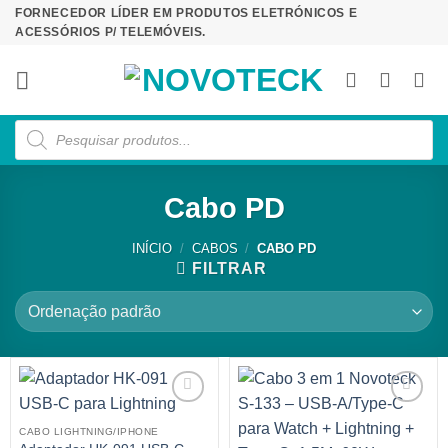
Skip
FORNECEDOR LÍDER EM PRODUTOS ELETRÓNICOS E
ACESSÓRIOS P/ TELEMÓVEIS.
to
content
Products
search
Cabo PD
INÍCIO
/
CABOS
/
CABO PD
FILTRAR
CABO LIGHTNING/IPHONE