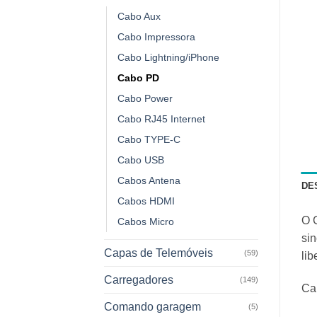
Cabo Aux
Cabo Impressora
Cabo Lightning/iPhone
Cabo PD
Cabo Power
Cabo RJ45 Internet
Cabo TYPE-C
Cabo USB
Cabos Antena
DE
Cabos HDMI
O 
Cabos Micro
sin
Capas de Telemóveis
(59)
lib
Carregadores
(149)
Car
Comando garagem
(5)