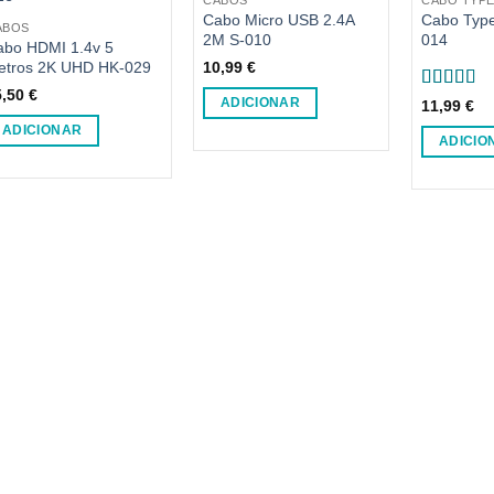
Cabo Micro USB 2.4A
Cabo Type
ABOS
2M S-010
014
abo HDMI 1.4v 5
etros 2K UHD HK-029
10,99
€
5,50
€
Avaliaçã
ADICIONAR
11,99
€
de 5
ADICIONAR
ADICIO