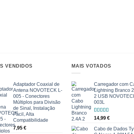
IS VENDIDOS
MAIS VOTADOS
Adaptador Coaxial de
Carregador com C
Antena NOVOTECK L-
Lightning Branco 
005 - Conectores
2 USB NOVOTEC
Múltiplos para Divisão
003L
de Sinal, Instalação
Fácil, Alta
Avaliação
14,99
€
Compatibilidade
5.00
de 5
7,95
€
Cabo de Dados Ty