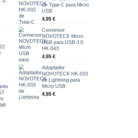
 S-
de Type-C para Micro
USB
4,95
€
Conversor
NOVOTECK Micro
USB para USB 3.0
22
HK-043
e
4,95
€
Adaptador
NOVOTECK HK-033
de Lightning para
Micro USB
pido
5T
4,95
€
om
til