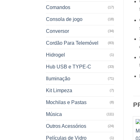
Comandos
(17)
Consola de jogo
(18)
Conversor
(34)
Cordão Para Telemóvel
(83)
Hidrogel
(1)
Hub USB e TYPE-C
(33)
Iluminação
(71)
Kit Limpeza
(7)
Mochilas e Pastas
(8)
P
Música
(111)
Outros Acessórios
(24)
Películas de Vidro
(1)