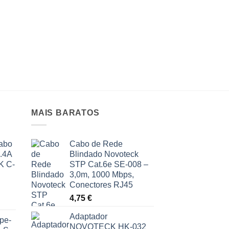
MAIS BARATOS
abo
Cabo de Rede
2.4A
Blindado Novoteck
K C-
STP Cat.6e SE-008 –
3,0m, 1000 Mbps,
Conectores RJ45
4,75
€
Adaptador
pe-
NOVOTECK HK-032