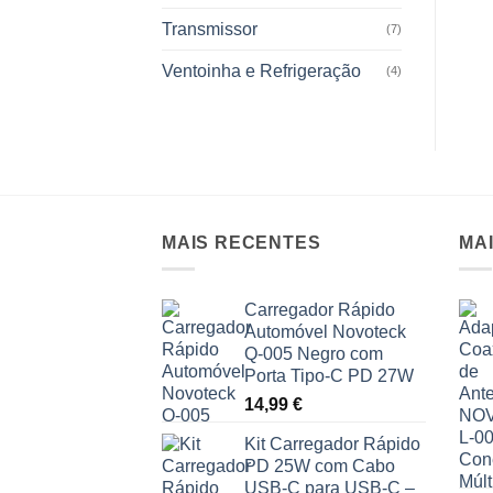
Transmissor
(7)
Ventoinha e Refrigeração
(4)
MAIS RECENTES
MA
Carregador Rápido
Automóvel Novoteck
Q-005 Negro com
Porta Tipo-C PD 27W
14,99
€
Kit Carregador Rápido
PD 25W com Cabo
USB-C para USB-C –