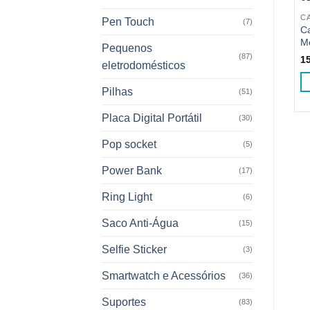
C
Pen Touch
(7)
C
M
Pequenos
(87)
1
eletrodomésticos
Pilhas
(51)
Placa Digital Portátil
(30)
Pop socket
(5)
Power Bank
(17)
Ring Light
(6)
Saco Anti-Água
(15)
Selfie Sticker
(3)
Smartwatch e Acessórios
(36)
Suportes
(83)