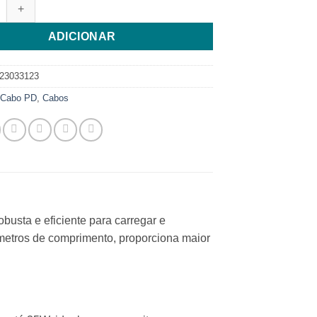
e de Cabo USB-C para Lightning PD35W Negro 2m S-095
ADICIONAR
23033123
:
Cabo PD
,
Cabos
sta e eficiente para carregar e
metros de comprimento, proporciona maior