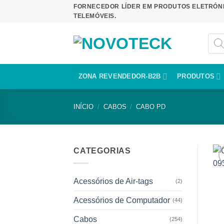
Skip
FORNECEDOR LÍDER EM PRODUTOS ELETRÓNI
TELEMÓVEIS.
to
content
Produ
sear
ZONA REVENDEDOR-B2B
PRODUTOS
INÍCIO
/
CABOS
/
CABO PD
CATEGORIAS
Acessórios de Air-tags
(2)
Acessórios de Computador
(44)
Cabos
(254)