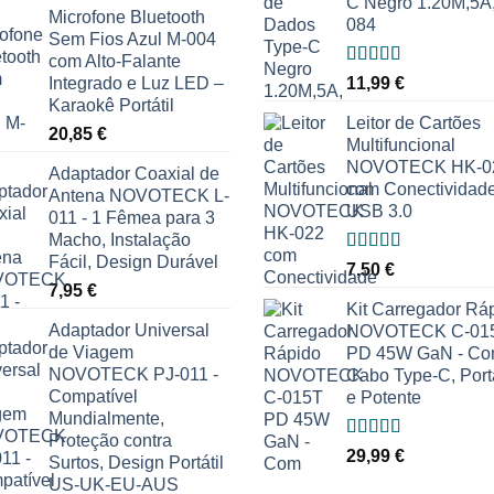
C Negro 1.20M,5A,
Microfone Bluetooth
084
Sem Fios Azul M-004
com Alto-Falante
Avaliação
Integrado e Luz LED –
11,99
€
5.00
de 5
Karaokê Portátil
Leitor de Cartões
20,85
€
Multifuncional
NOVOTECK HK-0
Adaptador Coaxial de
com Conectividad
Antena NOVOTECK L-
USB 3.0
011 - 1 Fêmea para 3
Macho, Instalação
Fácil, Design Durável
Avaliação
7,50
€
5.00
de 5
7,95
€
Kit Carregador Rá
Adaptador Universal
NOVOTECK C-01
de Viagem
PD 45W GaN - C
NOVOTECK PJ-011 -
Cabo Type-C, Portá
Compatível
e Potente
Mundialmente,
Proteção contra
Avaliação
29,99
€
Surtos, Design Portátil
5.00
de 5
US-UK-EU-AUS