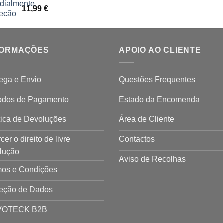
11,99
€
FORMAÇÕES
APOIO AO CLIENTE
ega e Envio
Questões Frequentes
odos de Pagamento
Estado da Encomenda
tica de Devoluções
Área de Cliente
cer o direito de livre
Contactos
olução
Aviso de Recolhas
mos e Condições
teção de Dados
VOTECK B2B