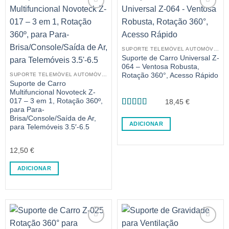
SUPORTE TELEMÓVEL AUTOMÓVEL
Suporte de Carro Universal Z-
064 – Ventosa Robusta,
Rotação 360°, Acesso Rápido
SUPORTE TELEMÓVEL AUTOMÓVEL
Suporte de Carro
Multifuncional Novoteck Z-
017 – 3 em 1, Rotação 360º,
18,45
€
para Para-
Avaliação
Brisa/Console/Saída de Ar,
4.33
de 5
ADICIONAR
para Telemóveis 3.5′-6.5
12,50
€
ADICIONAR