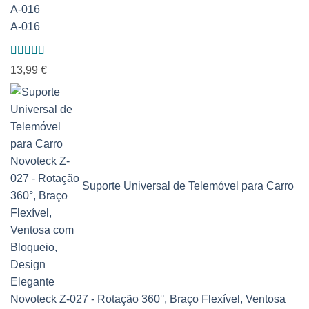
A-016
Avaliação
13,99
€
5.00
de 5
Suporte Universal de Telemóvel para Carro
Novoteck Z-027 - Rotação 360°, Braço Flexível, Ventosa