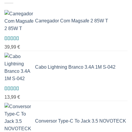
Carregador Com Magsafe 2 85W T
Avaliação
39,99
€
5.00
de 5
Cabo Lightning Branco 3.4A 1M S-042
Avaliação
13,99
€
5.00
de 5
Conversor Type-C To Jack 3.5 NOVOTECK