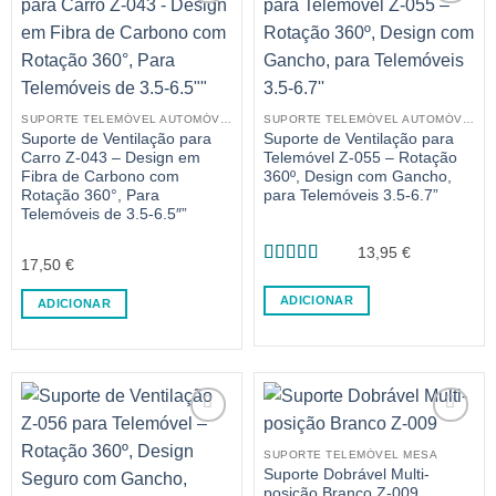
SUPORTE TELEMÓVEL AUTOMÓVEL
SUPORTE TELEMÓVEL AUTOMÓVEL
Suporte de Ventilação para
Suporte de Ventilação para
Carro Z-043 – Design em
Telemóvel Z-055 – Rotação
Fibra de Carbono com
360º, Design com Gancho,
Rotação 360°, Para
para Telemóveis 3.5-6.7”
Telemóveis de 3.5-6.5″”
13,95
€
17,50
€
Avaliação
4.5
de 5
ADICIONAR
ADICIONAR
SUPORTE TELEMÓVEL MESA
Suporte Dobrável Multi-
posição Branco Z-009