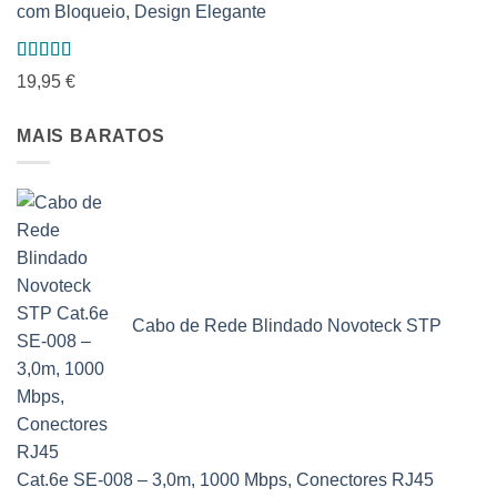
com Bloqueio, Design Elegante
Avaliação
19,95
€
5.00
de 5
MAIS BARATOS
Cabo de Rede Blindado Novoteck STP
Cat.6e SE-008 – 3,0m, 1000 Mbps, Conectores RJ45