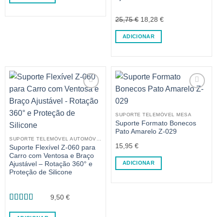
O
O
25,75
€
18,28
€
preço
preço
ADICIONAR
original
atual
era:
é:
25,75 €.
18,28 €.
SUPORTE TELEMÓVEL MESA
Suporte Formato Bonecos
Pato Amarelo Z-029
SUPORTE TELEMÓVEL AUTOMÓVEL
15,95
€
Suporte Flexível Z-060 para
Carro com Ventosa e Braço
ADICIONAR
Ajustável – Rotação 360° e
Proteção de Silicone
9,50
€
Avaliação
5
de 5