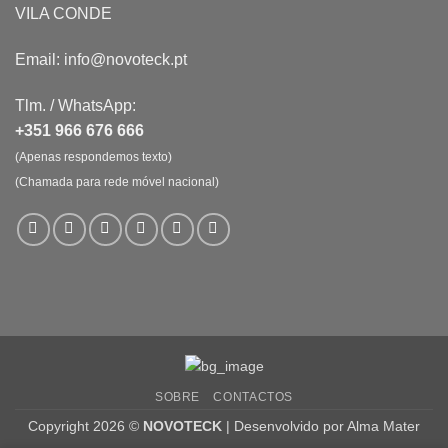
VILA CONDE
Email: info@novoteck.pt
Tlm. / WhatsApp:
+351 966 676 666
(Apenas respondemos texto)
(Chamada para rede móvel nacional)
SOBRE
CONTACTOS
Copyright 2026 ©
NOVOTECK
| Desenvolvido por
Alma Mater