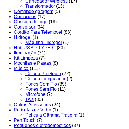
Carregador Wireless
(17)
Transformador
(13)
Comando garagem
(5)
Comandos
(17)
Consola de jogo
(18)
Conversor
(34)
Cordão Para Telemóvel
(83)
Hidrogel
(1)
Máquina Hidrogel
(1)
Hub USB e TYPE-C
(33)
Iluminação
(71)
Kit Limpeza
(7)
Mochilas e Pastas
(8)
Música
(111)
Coluna Bluetooth
(22)
Coluna computador
(2)
Fones Com Fio
(39)
Fones Sem Fio
(11)
Microfone
(7)
Tws
(30)
Outros Acessórios
(24)
Películas de Vidro
(1)
Película Cârama Traseira
(1)
Pen Touch
(7)
Pequenos eletrodomésticos
(87)