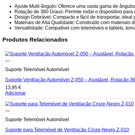
Telemóveis
Ajuste Multi-ângulo: Oferece uma vasta gama de ângulos 
e
Rotação de 360 Graus: Permite rodar o dispositivo para
Tablets
Design Dobrável: Compacto e fácil de transportar, idea
-
Materiais de Alta Qualidade: Construído com materiais d
Rotação
Versatilidade: Compatível com telemóveis e tablets, to
360°,
Ajuste
Produtos Relacionados
Multi-
ângulo,
Design
Portátil
Suporte Telemóvel Automóvel
Suporte Ventilação Automóvel Z-050 – Ajustável, Rotação 3
13,95
€
Adicionar
Suporte Telemóvel Automóvel
Suporte para Telemóvel de Ventilação Cinze-Negro Z-010