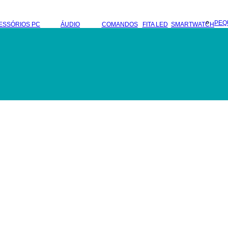
PEQ
ESSÓRIOS PC
ÁUDIO
COMANDOS
FITA LED
SMARTWATCH