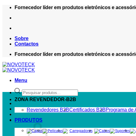
Skip
Fornecedor líder em produtos eletrónicos e acessóri
to
content
Sobre
Contactos
Fornecedor líder em produtos eletrónicos e acessóri
Menu
Products
search
ZONA REVENDEDOR-B2B
Revendedores B2B
Certificados B2B
Programa de A
PRODUTOS