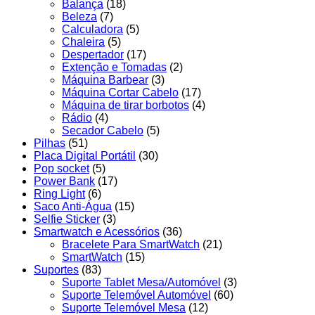
Balança
(18)
Beleza
(7)
Calculadora
(5)
Chaleira
(5)
Despertador
(17)
Extenção e Tomadas
(2)
Máquina Barbear
(3)
Máquina Cortar Cabelo
(17)
Máquina de tirar borbotos
(4)
Rádio
(4)
Secador Cabelo
(5)
Pilhas
(51)
Placa Digital Portátil
(30)
Pop socket
(5)
Power Bank
(17)
Ring Light
(6)
Saco Anti-Água
(15)
Selfie Sticker
(3)
Smartwatch e Acessórios
(36)
Bracelete Para SmartWatch
(21)
SmartWatch
(15)
Suportes
(83)
Suporte Tablet Mesa/Automóvel
(3)
Suporte Telemóvel Automóvel
(60)
Suporte Telemóvel Mesa
(12)