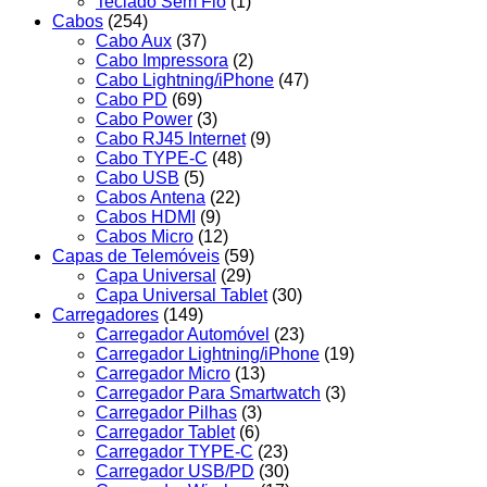
Teclado Sem Fio
(1)
Cabos
(254)
Cabo Aux
(37)
Cabo Impressora
(2)
Cabo Lightning/iPhone
(47)
Cabo PD
(69)
Cabo Power
(3)
Cabo RJ45 Internet
(9)
Cabo TYPE-C
(48)
Cabo USB
(5)
Cabos Antena
(22)
Cabos HDMI
(9)
Cabos Micro
(12)
Capas de Telemóveis
(59)
Capa Universal
(29)
Capa Universal Tablet
(30)
Carregadores
(149)
Carregador Automóvel
(23)
Carregador Lightning/iPhone
(19)
Carregador Micro
(13)
Carregador Para Smartwatch
(3)
Carregador Pilhas
(3)
Carregador Tablet
(6)
Carregador TYPE-C
(23)
Carregador USB/PD
(30)