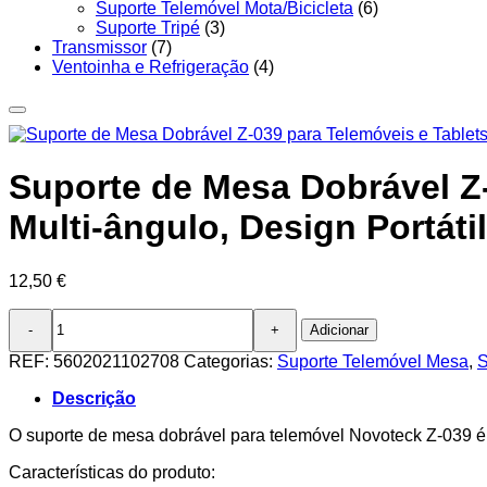
Suporte Telemóvel Mota/Bicicleta
(6)
Suporte Tripé
(3)
Transmissor
(7)
Ventoinha e Refrigeração
(4)
Suporte de Mesa Dobrável Z-
Multi-ângulo, Design Portátil
12,50
€
Quantidade
Adicionar
de
Suporte
REF:
5602021102708
Categorias:
Suporte Telemóvel Mesa
,
S
de
Mesa
Descrição
Dobrável
Z-
O suporte de mesa dobrável para telemóvel Novoteck Z-039 é 
039
Características do produto:
para