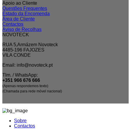
Apoio ao Cliente
Questões Frequentes
Estado da Encomenda
Área de Cliente
Contactos
Aviso de Recolhas
NOVOTECK
RUA 5,Armázem Novoteck
4485-196 FAJOZES
VILA CONDE
Email: info@novoteck.pt
Tlm. / WhatsApp:
+351 966 676 666
(Apenas respondemos texto)
(Chamada para rede móvel nacional)
Sobre
Contactos