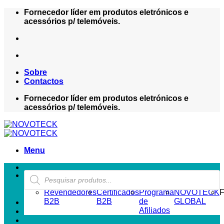
Skip
Fornecedor líder em produtos eletrónicos e
to
acessórios p/ telemóveis.
content
Sobre
Contactos
Fornecedor líder em produtos eletrónicos e
acessórios p/ telemóveis.
Menu
Products
ZONA REVENDEDOR-B2B
search
Revendedores
Certificados
Programa
NOVOTECK
F
B2B
B2B
de
GLOBAL
Afiliados