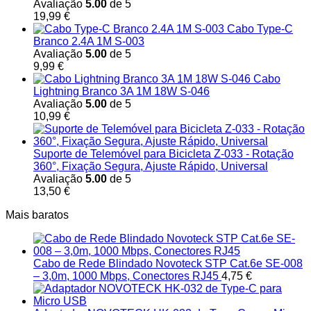
Avaliação
5.00
de 5
19,99
€
Cabo Type-C
Branco 2.4A 1M S-003
Avaliação
5.00
de 5
9,99
€
Cabo
Lightning Branco 3A 1M 18W S-046
Avaliação
5.00
de 5
10,99
€
Suporte de Telemóvel para Bicicleta Z-033 - Rotação
360°, Fixação Segura, Ajuste Rápido, Universal
Avaliação
5.00
de 5
13,50
€
Mais baratos
Cabo de Rede Blindado Novoteck STP Cat.6e SE-008
– 3,0m, 1000 Mbps, Conectores RJ45
4,75
€