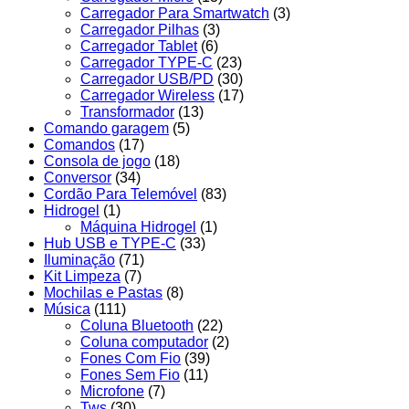
Carregador Para Smartwatch
(3)
Carregador Pilhas
(3)
Carregador Tablet
(6)
Carregador TYPE-C
(23)
Carregador USB/PD
(30)
Carregador Wireless
(17)
Transformador
(13)
Comando garagem
(5)
Comandos
(17)
Consola de jogo
(18)
Conversor
(34)
Cordão Para Telemóvel
(83)
Hidrogel
(1)
Máquina Hidrogel
(1)
Hub USB e TYPE-C
(33)
Iluminação
(71)
Kit Limpeza
(7)
Mochilas e Pastas
(8)
Música
(111)
Coluna Bluetooth
(22)
Coluna computador
(2)
Fones Com Fio
(39)
Fones Sem Fio
(11)
Microfone
(7)
Tws
(30)