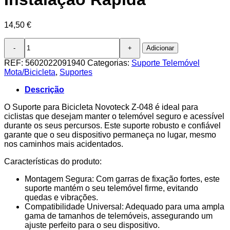
14,50
€
Quantidade
Adicionar
de
Suporte
REF:
5602022091940
Categorias:
Suporte Telemóvel
Novoteck
Mota/Bicicleta
,
Suportes
Z-
048
Descrição
para
Bicicleta
O Suporte para Bicicleta Novoteck Z-048 é ideal para
Mota–
ciclistas que desejam manter o telemóvel seguro e acessível
Fixação
durante os seus percursos. Este suporte robusto e confiável
Forte,
garante que o seu dispositivo permaneça no lugar, mesmo
Universal,
nos caminhos mais acidentados.
Acesso
Características do produto:
Fácil,
Durável
Montagem Segura: Com garras de fixação fortes, este
e
suporte mantém o seu telemóvel firme, evitando
de
quedas e vibrações.
Instalação
Compatibilidade Universal: Adequado para uma ampla
Rápida
gama de tamanhos de telemóveis, assegurando um
ajuste perfeito para o seu dispositivo.