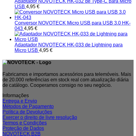
Adaptador NOVOTECK HK-032 de Type-C para Micro
USB
4,95
€
Conversor NOVOTECK Micro USB para USB 3.0 HK-
043
4,95
€
Adaptador NOVOTECK HK-033 de Lightning para
Micro USB
4,95
€
Fabricamos e importamos acessórios para telemóveis. Mais
de 20.000 referências em stock real com atualização diária
de catálogo. Cooperamos consigo no seu negócio.
Informações
Entrega e Envio
Métodos de Pagamento
Política de Devoluções
Exercer o direito de livre resolução
Termos e Condições
Proteção de Dados
NOVOTECK B2B