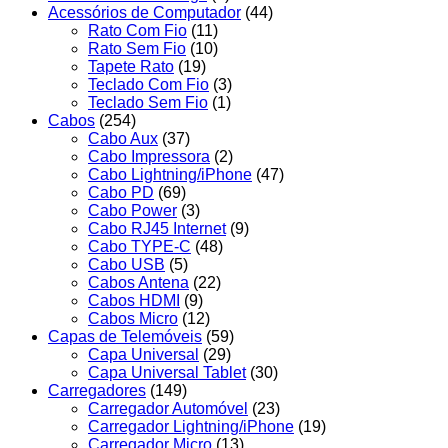
Acessórios de Computador
(44)
Rato Com Fio
(11)
Rato Sem Fio
(10)
Tapete Rato
(19)
Teclado Com Fio
(3)
Teclado Sem Fio
(1)
Cabos
(254)
Cabo Aux
(37)
Cabo Impressora
(2)
Cabo Lightning/iPhone
(47)
Cabo PD
(69)
Cabo Power
(3)
Cabo RJ45 Internet
(9)
Cabo TYPE-C
(48)
Cabo USB
(5)
Cabos Antena
(22)
Cabos HDMI
(9)
Cabos Micro
(12)
Capas de Telemóveis
(59)
Capa Universal
(29)
Capa Universal Tablet
(30)
Carregadores
(149)
Carregador Automóvel
(23)
Carregador Lightning/iPhone
(19)
Carregador Micro
(13)