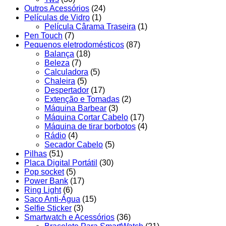
Outros Acessórios
(24)
Películas de Vidro
(1)
Película Cârama Traseira
(1)
Pen Touch
(7)
Pequenos eletrodomésticos
(87)
Balança
(18)
Beleza
(7)
Calculadora
(5)
Chaleira
(5)
Despertador
(17)
Extenção e Tomadas
(2)
Máquina Barbear
(3)
Máquina Cortar Cabelo
(17)
Máquina de tirar borbotos
(4)
Rádio
(4)
Secador Cabelo
(5)
Pilhas
(51)
Placa Digital Portátil
(30)
Pop socket
(5)
Power Bank
(17)
Ring Light
(6)
Saco Anti-Água
(15)
Selfie Sticker
(3)
Smartwatch e Acessórios
(36)