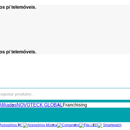
os p/ telemóveis.
os p/ telemóveis.
s
filiados
NOVOTECK GLOBAL
Franchising