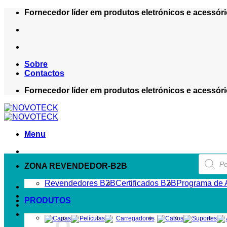
Skip
Fornecedor líder em produtos eletrónicos e acessóri
to
content
Sobre
Contactos
Fornecedor líder em produtos eletrónicos e acessóri
Menu
Product
search
ZONA REVENDEDOR-B2B
Revendedores B2B
Certificados B2B
Programa de A
PRODUTOS