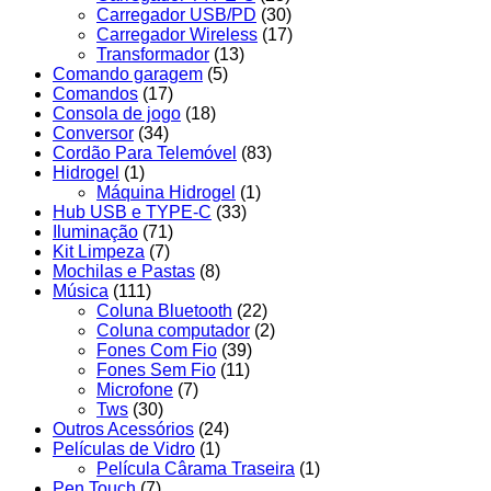
Carregador USB/PD
(30)
Carregador Wireless
(17)
Transformador
(13)
Comando garagem
(5)
Comandos
(17)
Consola de jogo
(18)
Conversor
(34)
Cordão Para Telemóvel
(83)
Hidrogel
(1)
Máquina Hidrogel
(1)
Hub USB e TYPE-C
(33)
Iluminação
(71)
Kit Limpeza
(7)
Mochilas e Pastas
(8)
Música
(111)
Coluna Bluetooth
(22)
Coluna computador
(2)
Fones Com Fio
(39)
Fones Sem Fio
(11)
Microfone
(7)
Tws
(30)
Outros Acessórios
(24)
Películas de Vidro
(1)
Película Cârama Traseira
(1)
Pen Touch
(7)