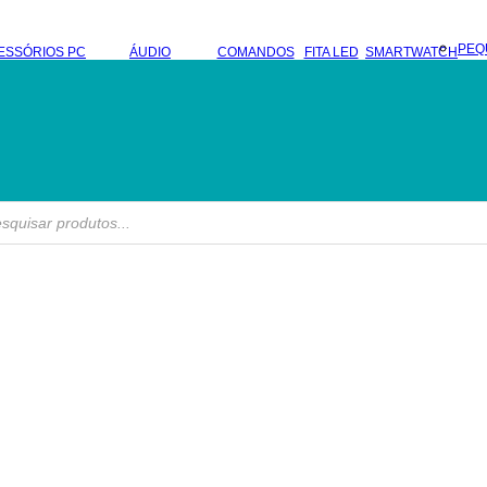
PEQ
ESSÓRIOS PC
ÁUDIO
COMANDOS
FITA LED
SMARTWATCH
s