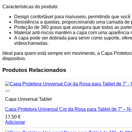
de
Características do produto:
7''
-
Design confortável para manuseio, permitindo que você s
N-
Resistência a quedas, proporcionando uma camada de p
001
Proteção de 360 graus que assegura que todas as partes
-
Material anti-riscos mantém a capa com uma aparência 
Confortável,
A capa pode ser dobrada para servir como suporte, oferec
Resistente
videochamadas.
a
Quedas
Ideal para quem está sempre em movimento, a Capa Protetora
e
dispositivo.
com
Suporte
Produtos Relacionados
Ajustável
Capa Universal Tablet
Capa Protetora Universal Cor da Rosa para Tablet de 7” – N
17,50
€
Adicionar