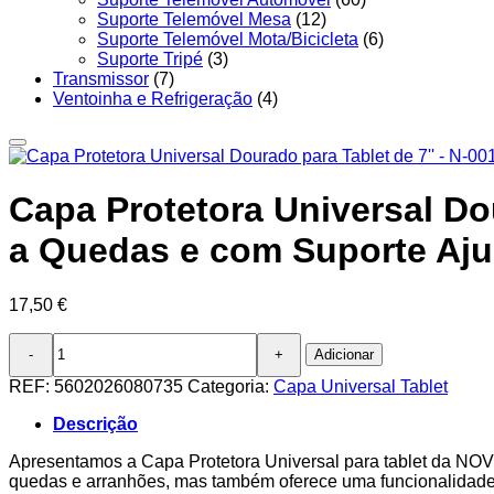
Suporte Telemóvel Mesa
(12)
Suporte Telemóvel Mota/Bicicleta
(6)
Suporte Tripé
(3)
Transmissor
(7)
Ventoinha e Refrigeração
(4)
Capa Protetora Universal Dou
a Quedas e com Suporte Aju
17,50
€
Quantidade
Adicionar
de
Capa
REF:
5602026080735
Categoria:
Capa Universal Tablet
Protetora
Universal
Descrição
Dourado
para
Apresentamos a Capa Protetora Universal para tablet da NOVO
Tablet
quedas e arranhões, mas também oferece uma funcionalidade 