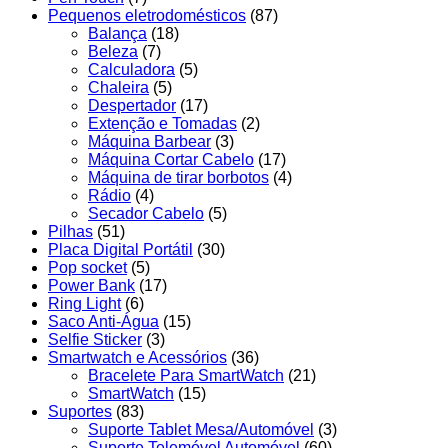
Pequenos eletrodomésticos
(87)
Balança
(18)
Beleza
(7)
Calculadora
(5)
Chaleira
(5)
Despertador
(17)
Extenção e Tomadas
(2)
Máquina Barbear
(3)
Máquina Cortar Cabelo
(17)
Máquina de tirar borbotos
(4)
Rádio
(4)
Secador Cabelo
(5)
Pilhas
(51)
Placa Digital Portátil
(30)
Pop socket
(5)
Power Bank
(17)
Ring Light
(6)
Saco Anti-Água
(15)
Selfie Sticker
(3)
Smartwatch e Acessórios
(36)
Bracelete Para SmartWatch
(21)
SmartWatch
(15)
Suportes
(83)
Suporte Tablet Mesa/Automóvel
(3)
Suporte Telemóvel Automóvel
(60)