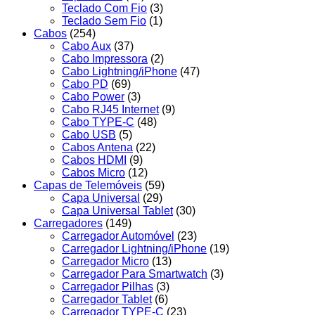
Teclado Com Fio
(3)
Teclado Sem Fio
(1)
Cabos
(254)
Cabo Aux
(37)
Cabo Impressora
(2)
Cabo Lightning/iPhone
(47)
Cabo PD
(69)
Cabo Power
(3)
Cabo RJ45 Internet
(9)
Cabo TYPE-C
(48)
Cabo USB
(5)
Cabos Antena
(22)
Cabos HDMI
(9)
Cabos Micro
(12)
Capas de Telemóveis
(59)
Capa Universal
(29)
Capa Universal Tablet
(30)
Carregadores
(149)
Carregador Automóvel
(23)
Carregador Lightning/iPhone
(19)
Carregador Micro
(13)
Carregador Para Smartwatch
(3)
Carregador Pilhas
(3)
Carregador Tablet
(6)
Carregador TYPE-C
(23)