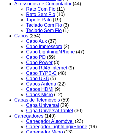
Acessórios de Computador
(44)
Rato Com Fio
(11)
Rato Sem Fio
(10)
Tapete Rato
(19)
Teclado Com Fio
(3)
Teclado Sem Fio
(1)
Cabos
(254)
Cabo Aux
(37)
Cabo Impressora
(2)
Cabo Lightning/iPhone
(47)
Cabo PD
(69)
Cabo Power
(3)
Cabo RJ45 Internet
(9)
Cabo TYPE-C
(48)
Cabo USB
(5)
Cabos Antena
(22)
Cabos HDMI
(9)
Cabos Micro
(12)
Capas de Telemóveis
(59)
Capa Universal
(29)
Capa Universal Tablet
(30)
Carregadores
(149)
Carregador Automóvel
(23)
Carregador Lightning/iPhone
(19)
Carregador Micro
(13)