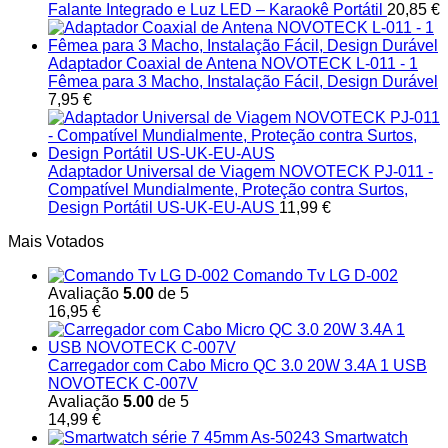
Falante Integrado e Luz LED – Karaokê Portátil
20,85
€
Adaptador Coaxial de Antena NOVOTECK L-011 - 1
Fêmea para 3 Macho, Instalação Fácil, Design Durável
7,95
€
Adaptador Universal de Viagem NOVOTECK PJ-011 -
Compatível Mundialmente, Proteção contra Surtos,
Design Portátil US-UK-EU-AUS
11,99
€
Mais Votados
Comando Tv LG D-002
Avaliação
5.00
de 5
16,95
€
Carregador com Cabo Micro QC 3.0 20W 3.4A 1 USB
NOVOTECK C-007V
Avaliação
5.00
de 5
14,99
€
Smartwatch