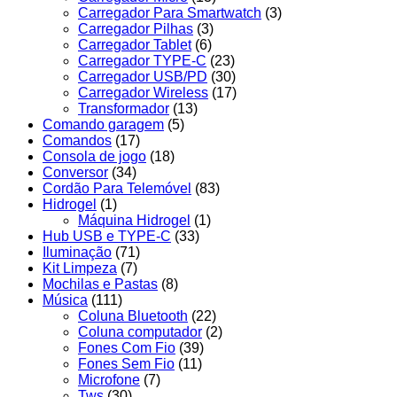
Carregador Para Smartwatch
(3)
Carregador Pilhas
(3)
Carregador Tablet
(6)
Carregador TYPE-C
(23)
Carregador USB/PD
(30)
Carregador Wireless
(17)
Transformador
(13)
Comando garagem
(5)
Comandos
(17)
Consola de jogo
(18)
Conversor
(34)
Cordão Para Telemóvel
(83)
Hidrogel
(1)
Máquina Hidrogel
(1)
Hub USB e TYPE-C
(33)
Iluminação
(71)
Kit Limpeza
(7)
Mochilas e Pastas
(8)
Música
(111)
Coluna Bluetooth
(22)
Coluna computador
(2)
Fones Com Fio
(39)
Fones Sem Fio
(11)
Microfone
(7)
Tws
(30)