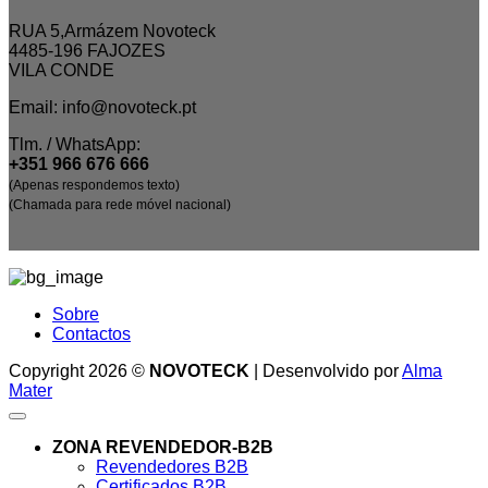
RUA 5,Armázem Novoteck
4485-196 FAJOZES
VILA CONDE
Email: info@novoteck.pt
Tlm. / WhatsApp:
+351 966 676 666
(Apenas respondemos texto)
(Chamada para rede móvel nacional)
Sobre
Contactos
Copyright 2026 ©
NOVOTECK
| Desenvolvido por
Alma
Mater
ZONA REVENDEDOR-B2B
Revendedores B2B
Certificados B2B