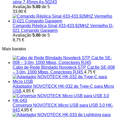
série 7 45mm As-50243
Avaliação
5.00
de 5
33,90
€
Comando Réplica Sinal 433-433.92MHZ Vermelho D-
021 Comando Garagem
Avaliação
5.00
de 5
8,75
€
Mais baratos
Cabo de Rede Blindado Novoteck STP Cat.6e SE-008
– 3,0m, 1000 Mbps, Conectores RJ45
4,75
€
Adaptador NOVOTECK HK-032 de Type-C para Micro
USB
4,95
€
Conversor NOVOTECK Micro USB para USB 3.0 HK-
043
4,95
€