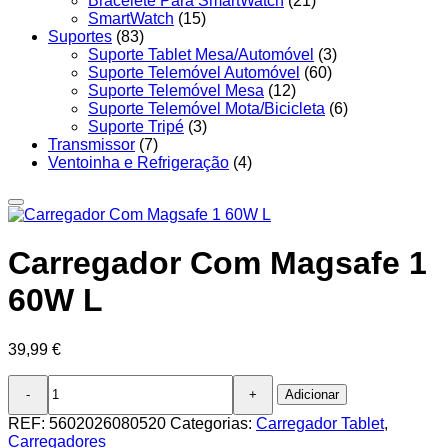
Bracelete Para SmartWatch
(21)
SmartWatch
(15)
Suportes
(83)
Suporte Tablet Mesa/Automóvel
(3)
Suporte Telemóvel Automóvel
(60)
Suporte Telemóvel Mesa
(12)
Suporte Telemóvel Mota/Bicicleta
(6)
Suporte Tripé
(3)
Transmissor
(7)
Ventoinha e Refrigeração
(4)
Carregador Com Magsafe 1
60W L
39,99
€
Quantidade
Adicionar
de
Carregador
REF:
5602026080520
Categorias:
Carregador Tablet
,
Com
Carregadores