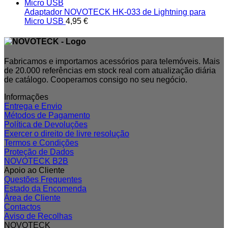
Adaptador NOVOTECK HK-033 de Lightning para
Micro USB
4,95
€
Fabricamos e importamos acessórios para telemóveis. Mais
de 20.000 referências em stock real com atualização diária
de catálogo. Cooperamos consigo no seu negócio.
Informações
Entrega e Envio
Métodos de Pagamento
Política de Devoluções
Exercer o direito de livre resolução
Termos e Condições
Proteção de Dados
NOVOTECK B2B
Apoio ao Cliente
Questões Frequentes
Estado da Encomenda
Área de Cliente
Contactos
Aviso de Recolhas
NOVOTECK