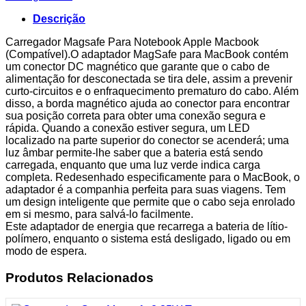
Magsafe
1
Descrição
60W
L
Carregador Magsafe Para Notebook Apple Macbook
(Compatível).O adaptador MagSafe para MacBook contém
um conector DC magnético que garante que o cabo de
alimentação for desconectada se tira dele, assim a prevenir
curto-circuitos e o enfraquecimento prematuro do cabo. Além
disso, a borda magnético ajuda ao conector para encontrar
sua posição correta para obter uma conexão segura e
rápida. Quando a conexão estiver segura, um LED
localizado na parte superior do conector se acenderá; uma
luz âmbar permite-lhe saber que a bateria está sendo
carregada, enquanto que uma luz verde indica carga
completa. Redesenhado especificamente para o MacBook, o
adaptador é a companhia perfeita para suas viagens. Tem
um design inteligente que permite que o cabo seja enrolado
em si mesmo, para salvá-lo facilmente.
Este adaptador de energia que recarrega a bateria de lítio-
polímero, enquanto o sistema está desligado, ligado ou em
modo de espera.
Produtos Relacionados