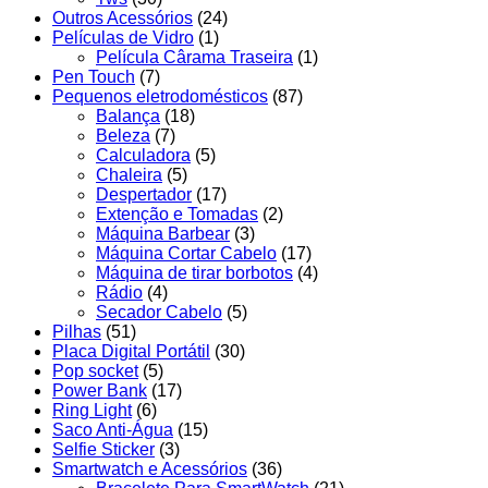
Outros Acessórios
(24)
Películas de Vidro
(1)
Película Cârama Traseira
(1)
Pen Touch
(7)
Pequenos eletrodomésticos
(87)
Balança
(18)
Beleza
(7)
Calculadora
(5)
Chaleira
(5)
Despertador
(17)
Extenção e Tomadas
(2)
Máquina Barbear
(3)
Máquina Cortar Cabelo
(17)
Máquina de tirar borbotos
(4)
Rádio
(4)
Secador Cabelo
(5)
Pilhas
(51)
Placa Digital Portátil
(30)
Pop socket
(5)
Power Bank
(17)
Ring Light
(6)
Saco Anti-Água
(15)
Selfie Sticker
(3)
Smartwatch e Acessórios
(36)