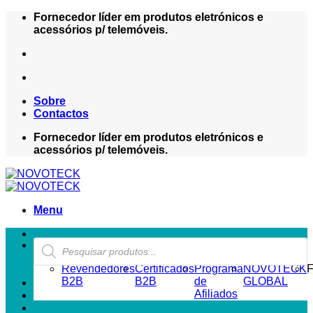
Skip
Fornecedor líder em produtos eletrónicos e
to
acessórios p/ telemóveis.
content
Sobre
Contactos
Fornecedor líder em produtos eletrónicos e
acessórios p/ telemóveis.
Menu
Products
ZONA REVENDEDOR-B2B
search
Revendedores
Certificados
Programa
NOVOTECK
F
B2B
B2B
de
GLOBAL
Afiliados