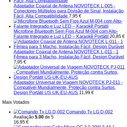
Adaptador Coaxial de Antena NOVOTECK L-005 -
Conectores Múltiplos para Divisão de Sinal, Instalação
Fácil, Alta Compatibilidade
7,95
€
Microfone Bluetooth Sem Fios Azul M-004 com Alto-
Falante Integrado e Luz LED – Karaokê Portátil
20,85
€
Adaptador Coaxial de Antena NOVOTECK L-011 - 1
Fêmea para 3 Macho, Instalação Fácil, Design Durável
7,95
€
Adaptador Universal de Viagem NOVOTECK PJ-011 -
Compatível Mundialmente, Proteção contra Surtos,
Design Portátil US-UK-EU-AUS
11,99
€
Mais Votados
Comando Tv LG D-002
Avaliação
5.00
de 5
16,95
€