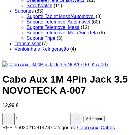
Bracelete Para SmartWatch
(21)
SmartWatch
(15)
Suportes
(83)
Suporte Tablet Mesa/Automóvel
(3)
Suporte Telemóvel Automóvel
(60)
Suporte Telemóvel Mesa
(12)
Suporte Telemóvel Mota/Bicicleta
(6)
Suporte Tripé
(3)
Transmissor
(7)
Ventoinha e Refrigeração
(4)
Cabo Aux 1M 4Pin Jack 3.5
NOVOTECK A-007
12,99
€
Quantidade
Adicionar
de
Cabo
REF:
5602021081478
Categorias:
Cabo Aux
,
Cabos
Aux