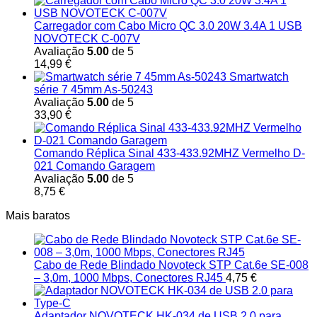
Carregador com Cabo Micro QC 3.0 20W 3.4A 1 USB
NOVOTECK C-007V
Avaliação
5.00
de 5
14,99
€
Smartwatch
série 7 45mm As-50243
Avaliação
5.00
de 5
33,90
€
Comando Réplica Sinal 433-433.92MHZ Vermelho D-
021 Comando Garagem
Avaliação
5.00
de 5
8,75
€
Mais baratos
Cabo de Rede Blindado Novoteck STP Cat.6e SE-008
– 3,0m, 1000 Mbps, Conectores RJ45
4,75
€
Adaptador NOVOTECK HK-034 de USB 2.0 para