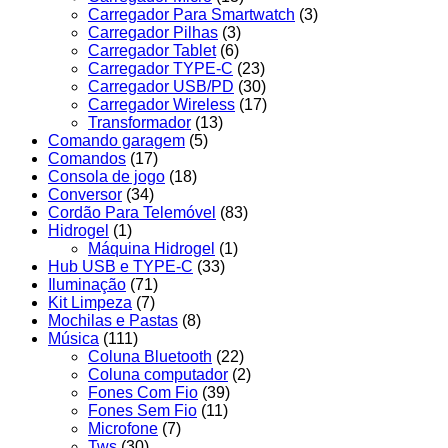
Carregador Para Smartwatch
(3)
Carregador Pilhas
(3)
Carregador Tablet
(6)
Carregador TYPE-C
(23)
Carregador USB/PD
(30)
Carregador Wireless
(17)
Transformador
(13)
Comando garagem
(5)
Comandos
(17)
Consola de jogo
(18)
Conversor
(34)
Cordão Para Telemóvel
(83)
Hidrogel
(1)
Máquina Hidrogel
(1)
Hub USB e TYPE-C
(33)
Iluminação
(71)
Kit Limpeza
(7)
Mochilas e Pastas
(8)
Música
(111)
Coluna Bluetooth
(22)
Coluna computador
(2)
Fones Com Fio
(39)
Fones Sem Fio
(11)
Microfone
(7)
Tws
(30)