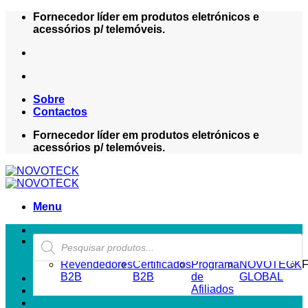
Skip
Fornecedor líder em produtos eletrónicos e
to
acessórios p/ telemóveis.
content
Sobre
Contactos
Fornecedor líder em produtos eletrónicos e
acessórios p/ telemóveis.
Menu
Products
ZONA REVENDEDOR-B2B
search
Revendedores
Certificados
Programa
NOVOTECK
F
B2B
B2B
de
GLOBAL
Afiliados