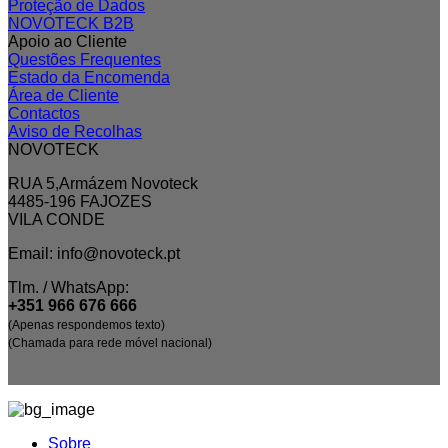
Proteção de Dados
NOVOTECK B2B
Apoio ao Cliente
Questões Frequentes
Estado da Encomenda
Área de Cliente
Contactos
Aviso de Recolhas
NOVOTECK
RUA 5,Armázem Novoteck
4485-196 FAJOZES
VILA CONDE
Email: info@novoteck.pt
Tlm. / WhatsApp:
+351 966 676 666
(Apenas respondemos texto)
(Chamada para rede móvel nacional)
Sobre