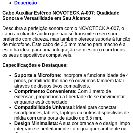
1M
Descrição
4Pin
Jack
Cabo Auxiliar Estéreo NOVOTECK A-007: Qualidade
3.5
Sonora e Versatilidade em Seu Alcance
NOVOTECK
Descubra a perfeição sonora com o NOVOTECK A-007, o
A-
cabo auxiliar de áudio que não só transmite o seu som
007
preferido com clareza, mas também oferece suporte à função
de microfone. Este cabo de 3,5 mm macho para macho é a
escolha ideal para uma integração sem esforço com todos
os seus dispositivos compatíveis.
Especificações e Destaques:
Suporte a Microfone
: Incorpora a funcionalidade de 4
pinos, permitindo-lhe não só ouvir mas também falar
através de dispositivos compatíveis.
Comprimento Conveniente
: Com 1 metro de
extensão, proporciona a liberdade de se movimentar
enquanto está conectado.
Compatibilidade Universal
: Ideal para conectar
smartphones, tablets, laptops ou outros dispositivos de
mídia com uma porta de áudio de 3,5 mm.
Design Minimalista
: A sua cor branca e o design limpo
integram-se perfeitamente com qualquer ambiente ou