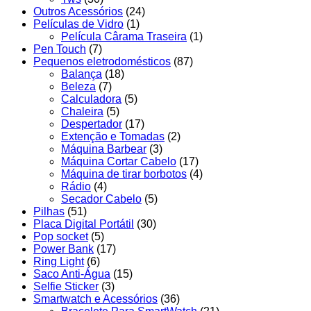
Outros Acessórios
(24)
Películas de Vidro
(1)
Película Cârama Traseira
(1)
Pen Touch
(7)
Pequenos eletrodomésticos
(87)
Balança
(18)
Beleza
(7)
Calculadora
(5)
Chaleira
(5)
Despertador
(17)
Extenção e Tomadas
(2)
Máquina Barbear
(3)
Máquina Cortar Cabelo
(17)
Máquina de tirar borbotos
(4)
Rádio
(4)
Secador Cabelo
(5)
Pilhas
(51)
Placa Digital Portátil
(30)
Pop socket
(5)
Power Bank
(17)
Ring Light
(6)
Saco Anti-Água
(15)
Selfie Sticker
(3)
Smartwatch e Acessórios
(36)