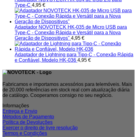
Type-C
4,95
€
Adaptador NOVOTECK HK-035 de Micro USB para
Type-C - Conexão Rápida e Versátil para a Nova
Geração de Dispositivos"
4,95
€
Adaptador de Lightning para Tipo-C - Conexão Rápida
e Confiável, Modelo HK-036
4,95
€
Fabricamos e importamos acessórios para telemóveis. Mais
de 20.000 referências em stock real com atualização diária
de catálogo. Cooperamos consigo no seu negócio.
Informações
Entrega e Envio
Métodos de Pagamento
Política de Devoluções
Exercer o direito de livre resolução
Termos e Condições