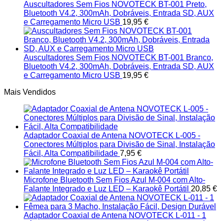
page
Auscultadores Sem Fios NOVOTECK BT-001 Preto,
Bluetooth V4.2, 300mAh, Dobráveis, Entrada SD, AUX
e Carregamento Micro USB
19,95
€
Auscultadores Sem Fios NOVOTECK BT-001 Branco,
Bluetooth V4.2, 300mAh, Dobráveis, Entrada SD, AUX
e Carregamento Micro USB
19,95
€
Mais Vendidos
Adaptador Coaxial de Antena NOVOTECK L-005 -
Conectores Múltiplos para Divisão de Sinal, Instalação
Fácil, Alta Compatibilidade
7,95
€
Microfone Bluetooth Sem Fios Azul M-004 com Alto-
Falante Integrado e Luz LED – Karaokê Portátil
20,85
€
Adaptador Coaxial de Antena NOVOTECK L-011 - 1