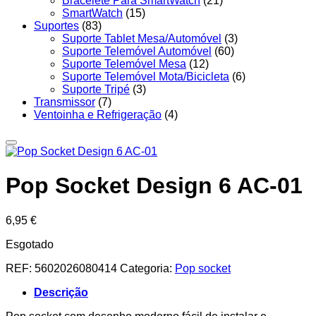
Bracelete Para SmartWatch
(21)
SmartWatch
(15)
Suportes
(83)
Suporte Tablet Mesa/Automóvel
(3)
Suporte Telemóvel Automóvel
(60)
Suporte Telemóvel Mesa
(12)
Suporte Telemóvel Mota/Bicicleta
(6)
Suporte Tripé
(3)
Transmissor
(7)
Ventoinha e Refrigeração
(4)
Pop Socket Design 6 AC-01
6,95
€
Esgotado
REF:
5602026080414
Categoria:
Pop socket
Descrição