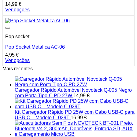
14,99
€
Ver opções
This
product
has
multiple
Pop socket
variants.
The
Pop Socket Metalica AC-06
options
may
4,95
€
be
Ver opções
chosen
This
Mais recentes
on
product
the
has
product
multiple
page
variants.
Carregador Rápido Automóvel Novoteck Q-005 Negro
The
com Porta Tipo-C PD 27W
14,99
€
options
may
be
Kit Carregador Rápido PD 25W com Cabo USB-C para
chosen
USB-C – Modelo C-029T
16,99
€
on
the
product