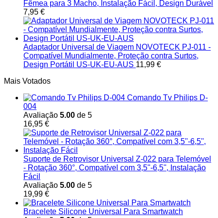
Fêmea para 3 Macho, Instalação Fácil, Design Durável
7,95
€
Adaptador Universal de Viagem NOVOTECK PJ-011 -
Compatível Mundialmente, Proteção contra Surtos,
Design Portátil US-UK-EU-AUS
11,99
€
Mais Votados
Comando Tv Philips D-
004
Avaliação
5.00
de 5
16,95
€
Suporte de Retrovisor Universal Z-022 para Telemóvel
- Rotação 360°, Compatível com 3,5''-6,5'', Instalação
Fácil
Avaliação
5.00
de 5
19,99
€
Bracelete Silicone Universal Para Smartwatch