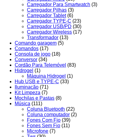
Carregador Para Smartwatch
(3)
Carregador Pilhas
(3)
Carregador Tablet
(6)
Carregador TYPE-C
(23)
Carregador USB/PD
(30)
Carregador Wireless
(17)
Transformador
(13)
Comando garagem
(5)
Comandos
(17)
Consola de jogo
(18)
Conversor
(34)
Cordão Para Telemóvel
(83)
Hidrogel
(1)
Máquina Hidrogel
(1)
Hub USB e TYPE-C
(33)
Iluminação
(71)
Kit Limpeza
(7)
Mochilas e Pastas
(8)
Música
(111)
Coluna Bluetooth
(22)
Coluna computador
(2)
Fones Com Fio
(39)
Fones Sem Fio
(11)
Microfone
(7)
Tws
(30)