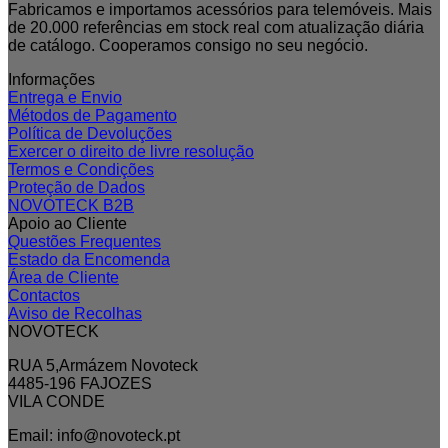
Fabricamos e importamos acessórios para telemóveis. Mais
de 20.000 referências em stock real com atualização diária
de catálogo. Cooperamos consigo no seu negócio.
Informações
Entrega e Envio
Métodos de Pagamento
Política de Devoluções
Exercer o direito de livre resolução
Termos e Condições
Proteção de Dados
NOVOTECK B2B
Apoio ao Cliente
Questões Frequentes
Estado da Encomenda
Área de Cliente
Contactos
Aviso de Recolhas
NOVOTECK
RUA 5,Armázem Novoteck
4485-196 FAJOZES
VILA CONDE
Email: info@novoteck.pt