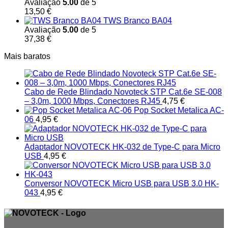
Avaliação
5.00
de 5
13,50
€
TWS Branco BA04
Avaliação
5.00
de 5
37,38
€
Mais baratos
Cabo de Rede Blindado Novoteck STP Cat.6e SE-008
– 3,0m, 1000 Mbps, Conectores RJ45
4,75
€
Pop Socket Metalica AC-
06
4,95
€
Adaptador NOVOTECK HK-032 de Type-C para Micro
USB
4,95
€
Conversor NOVOTECK Micro USB para USB 3.0 HK-
043
4,95
€