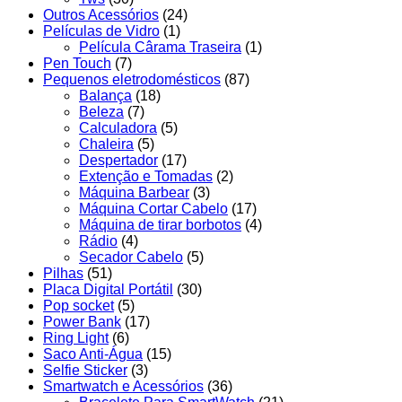
Outros Acessórios
(24)
Películas de Vidro
(1)
Película Cârama Traseira
(1)
Pen Touch
(7)
Pequenos eletrodomésticos
(87)
Balança
(18)
Beleza
(7)
Calculadora
(5)
Chaleira
(5)
Despertador
(17)
Extenção e Tomadas
(2)
Máquina Barbear
(3)
Máquina Cortar Cabelo
(17)
Máquina de tirar borbotos
(4)
Rádio
(4)
Secador Cabelo
(5)
Pilhas
(51)
Placa Digital Portátil
(30)
Pop socket
(5)
Power Bank
(17)
Ring Light
(6)
Saco Anti-Água
(15)
Selfie Sticker
(3)
Smartwatch e Acessórios
(36)