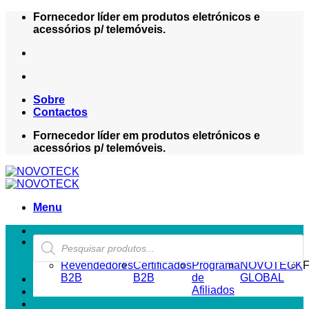
Skip
Fornecedor líder em produtos eletrónicos e
to
acessórios p/ telemóveis.
content
Sobre
Contactos
Fornecedor líder em produtos eletrónicos e
acessórios p/ telemóveis.
Menu
Products
ZONA REVENDEDOR-B2B
search
Revendedores
Certificados
Programa
NOVOTECK
F
B2B
B2B
de
GLOBAL
Afiliados