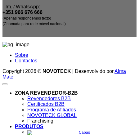
Tlm. / WhatsApp:
+351 966 676 666
(Apenas respondemos texto)
(Chamada para rede móvel nacional)
Sobre
Contactos
Copyright 2026 ©
NOVOTECK
| Desenvolvido por
Alma
Mater
ZONA REVENDEDOR-B2B
Revendedores B2B
Certificados B2B
Programa de Afiliados
NOVOTECK GLOBAL
Franchising
PRODUTOS