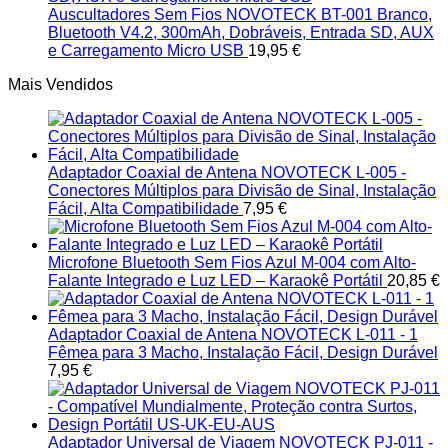
Auscultadores Sem Fios NOVOTECK BT-001 Branco,
Bluetooth V4.2, 300mAh, Dobráveis, Entrada SD, AUX
e Carregamento Micro USB
19,95
€
Mais Vendidos
Adaptador Coaxial de Antena NOVOTECK L-005 -
Conectores Múltiplos para Divisão de Sinal, Instalação
Fácil, Alta Compatibilidade
7,95
€
Microfone Bluetooth Sem Fios Azul M-004 com Alto-
Falante Integrado e Luz LED – Karaokê Portátil
20,85
€
Adaptador Coaxial de Antena NOVOTECK L-011 - 1
Fêmea para 3 Macho, Instalação Fácil, Design Durável
7,95
€
Adaptador Universal de Viagem NOVOTECK PJ-011 -