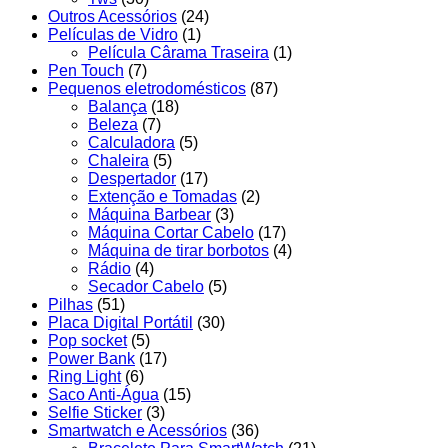
Outros Acessórios
(24)
Películas de Vidro
(1)
Película Cârama Traseira
(1)
Pen Touch
(7)
Pequenos eletrodomésticos
(87)
Balança
(18)
Beleza
(7)
Calculadora
(5)
Chaleira
(5)
Despertador
(17)
Extenção e Tomadas
(2)
Máquina Barbear
(3)
Máquina Cortar Cabelo
(17)
Máquina de tirar borbotos
(4)
Rádio
(4)
Secador Cabelo
(5)
Pilhas
(51)
Placa Digital Portátil
(30)
Pop socket
(5)
Power Bank
(17)
Ring Light
(6)
Saco Anti-Água
(15)
Selfie Sticker
(3)
Smartwatch e Acessórios
(36)