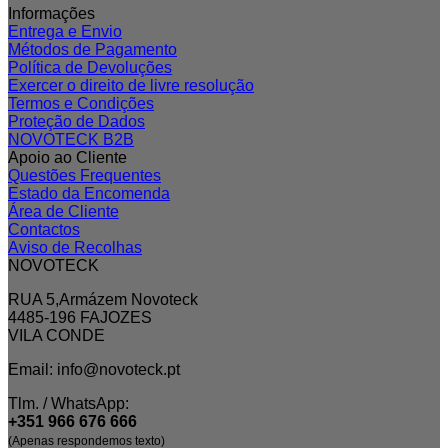
Informações
Entrega e Envio
Métodos de Pagamento
Política de Devoluções
Exercer o direito de livre resolução
Termos e Condições
Proteção de Dados
NOVOTECK B2B
Apoio ao Cliente
Questões Frequentes
Estado da Encomenda
Área de Cliente
Contactos
Aviso de Recolhas
NOVOTECK
RUA 5,Armázem Novoteck
4485-196 FAJOZES
VILA CONDE
Email: info@novoteck.pt
Tlm. / WhatsApp:
+351 966 676 666
(Apenas respondemos texto)