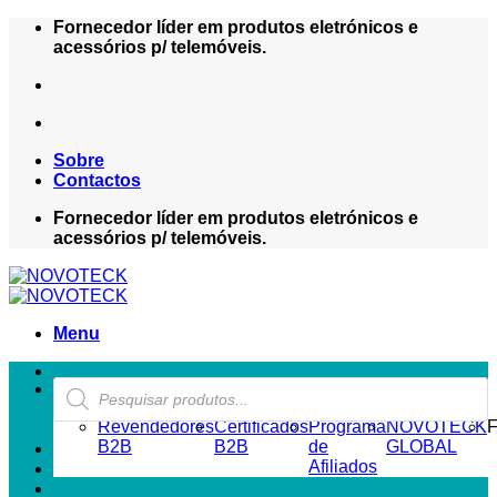
Skip
Fornecedor líder em produtos eletrónicos e
to
acessórios p/ telemóveis.
content
Sobre
Contactos
Fornecedor líder em produtos eletrónicos e
acessórios p/ telemóveis.
Menu
Products
ZONA REVENDEDOR-B2B
search
Revendedores
Certificados
Programa
NOVOTECK
F
B2B
B2B
de
GLOBAL
Afiliados