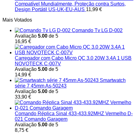
Compatível Mundialmente, Proteção contra Surtos,
Design Portátil US-UK-EU-AUS
11,99
€
Mais Votados
Comando Tv LG D-002
Avaliação
5.00
de 5
16,95
€
Carregador com Cabo Micro QC 3.0 20W 3.4A 1 USB
NOVOTECK C-007V
Avaliação
5.00
de 5
14,99
€
Smartwatch
série 7 45mm As-50243
Avaliação
5.00
de 5
33,90
€
Comando Réplica Sinal 433-433.92MHZ Vermelho D-
021 Comando Garagem
Avaliação
5.00
de 5
8,75
€