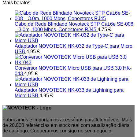
Mais baratos
Cabo de Rede Blindado Novoteck STP Cat.6e SE-008
– 3,0m, 1000 Mbps, Conectores RJ45
4,75
€
Adaptador NOVOTECK HK-032 de Type-C para Micro
USB
4,95
€
Conversor NOVOTECK Micro USB para USB 3.0 HK-
043
4,95
€
Adaptador NOVOTECK HK-033 de Lightning para
Micro USB
4,95
€
Fabricamos e importamos acessórios para telemóveis. Mais
de 20.000 referências em stock real com atualização diária
de catálogo. Cooperamos consigo no seu negócio.