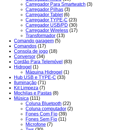
Carregador Para Smartwatch
(3)
Carregador Pilhas
(3)
Carregador Tablet
(6)
Carregador TYPE-C
(23)
Carregador USB/PD
(30)
Carregador Wireless
(17)
Transformador
(13)
Comando garagem
(5)
Comandos
(17)
Consola de jogo
(18)
Conversor
(34)
Cordão Para Telemóvel
(83)
Hidrogel
(1)
Máquina Hidrogel
(1)
Hub USB e TYPE-C
(33)
Iluminação
(71)
Kit Limpeza
(7)
Mochilas e Pastas
(8)
Música
(111)
Coluna Bluetooth
(22)
Coluna computador
(2)
Fones Com Fio
(39)
Fones Sem Fio
(11)
Microfone
(7)
Tws
(30)