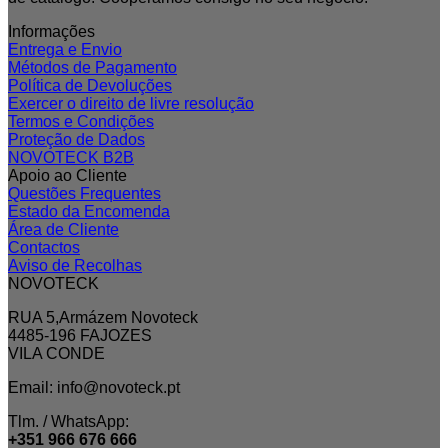
Informações
Entrega e Envio
Métodos de Pagamento
Política de Devoluções
Exercer o direito de livre resolução
Termos e Condições
Proteção de Dados
NOVOTECK B2B
Apoio ao Cliente
Questões Frequentes
Estado da Encomenda
Área de Cliente
Contactos
Aviso de Recolhas
NOVOTECK
RUA 5,Armázem Novoteck
4485-196 FAJOZES
VILA CONDE
Email: info@novoteck.pt
Tlm. / WhatsApp:
+351 966 676 666