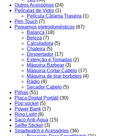
Outros Acessórios
(24)
Películas de Vidro
(1)
Película Cârama Traseira
(1)
Pen Touch
(7)
Pequenos eletrodomésticos
(87)
Balança
(18)
Beleza
(7)
Calculadora
(5)
Chaleira
(5)
Despertador
(17)
Extenção e Tomadas
(2)
Máquina Barbear
(3)
Máquina Cortar Cabelo
(17)
Máquina de tirar borbotos
(4)
Rádio
(4)
Secador Cabelo
(5)
Pilhas
(51)
Placa Digital Portátil
(30)
Pop socket
(5)
Power Bank
(17)
Ring Light
(6)
Saco Anti-Água
(15)
Selfie Sticker
(3)
Smartwatch e Acessórios
(36)