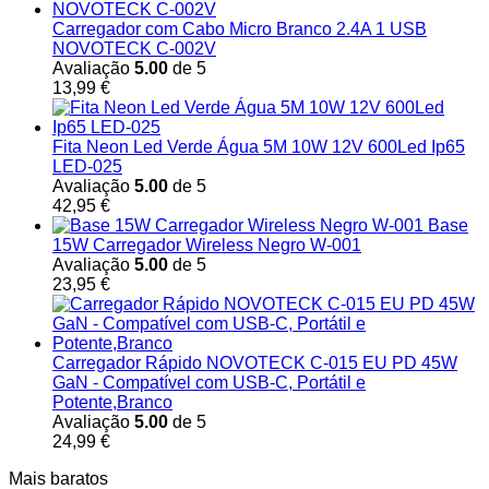
Carregador com Cabo Micro Branco 2.4A 1 USB
NOVOTECK C-002V
Avaliação
5.00
de 5
13,99
€
Fita Neon Led Verde Água 5M 10W 12V 600Led Ip65
LED-025
Avaliação
5.00
de 5
42,95
€
Base
15W Carregador Wireless Negro W-001
Avaliação
5.00
de 5
23,95
€
Carregador Rápido NOVOTECK C-015 EU PD 45W
GaN - Compatível com USB-C, Portátil e
Potente,Branco
Avaliação
5.00
de 5
24,99
€
Mais baratos