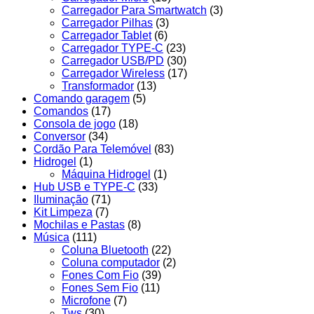
Carregador Para Smartwatch
(3)
Carregador Pilhas
(3)
Carregador Tablet
(6)
Carregador TYPE-C
(23)
Carregador USB/PD
(30)
Carregador Wireless
(17)
Transformador
(13)
Comando garagem
(5)
Comandos
(17)
Consola de jogo
(18)
Conversor
(34)
Cordão Para Telemóvel
(83)
Hidrogel
(1)
Máquina Hidrogel
(1)
Hub USB e TYPE-C
(33)
Iluminação
(71)
Kit Limpeza
(7)
Mochilas e Pastas
(8)
Música
(111)
Coluna Bluetooth
(22)
Coluna computador
(2)
Fones Com Fio
(39)
Fones Sem Fio
(11)
Microfone
(7)
Tws
(30)