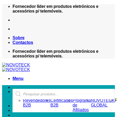
Skip
Fornecedor líder em produtos eletrónicos e
to
acessórios p/ telemóveis.
content
Sobre
Contactos
Fornecedor líder em produtos eletrónicos e
acessórios p/ telemóveis.
Menu
Products
ZONA REVENDEDOR-B2B
search
Revendedores
Certificados
Programa
NOVOTECK
F
B2B
B2B
de
GLOBAL
Afiliados