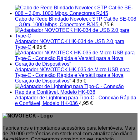
Cabo de Rede Blindado Novoteck STP Cat.6e SE-008
– 3,0m, 1000 Mbps, Conectores RJ45
4,75
€
Adaptador NOVOTECK HK-034 de USB 2.0 para
Type-C
4,95
€
Adaptador NOVOTECK HK-035 de Micro USB para
Type-C - Conexão Rápida e Versátil para a Nova
Geração de Dispositivos"
4,95
€
Adaptador de Lightning para Tipo-C - Conexão Rápida
e Confiável, Modelo HK-036
4,95
€
Fabricamos e importamos acessórios para telemóveis. Mais
de 20.000 referências em stock real com atualização diária
de catálogo. Cooperamos consigo no seu negócio.