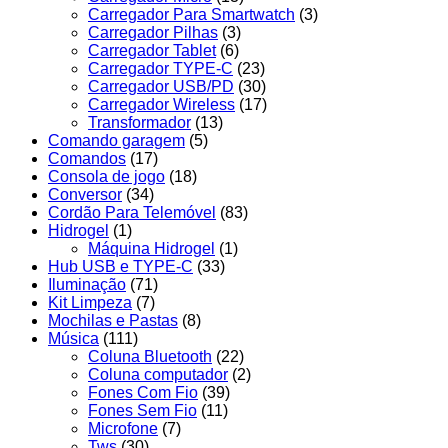
Carregador Para Smartwatch
(3)
Carregador Pilhas
(3)
Carregador Tablet
(6)
Carregador TYPE-C
(23)
Carregador USB/PD
(30)
Carregador Wireless
(17)
Transformador
(13)
Comando garagem
(5)
Comandos
(17)
Consola de jogo
(18)
Conversor
(34)
Cordão Para Telemóvel
(83)
Hidrogel
(1)
Máquina Hidrogel
(1)
Hub USB e TYPE-C
(33)
Iluminação
(71)
Kit Limpeza
(7)
Mochilas e Pastas
(8)
Música
(111)
Coluna Bluetooth
(22)
Coluna computador
(2)
Fones Com Fio
(39)
Fones Sem Fio
(11)
Microfone
(7)
Tws
(30)