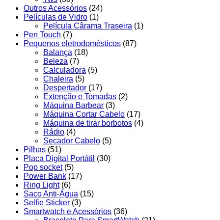
Outros Acessórios
(24)
Películas de Vidro
(1)
Película Cârama Traseira
(1)
Pen Touch
(7)
Pequenos eletrodomésticos
(87)
Balança
(18)
Beleza
(7)
Calculadora
(5)
Chaleira
(5)
Despertador
(17)
Extenção e Tomadas
(2)
Máquina Barbear
(3)
Máquina Cortar Cabelo
(17)
Máquina de tirar borbotos
(4)
Rádio
(4)
Secador Cabelo
(5)
Pilhas
(51)
Placa Digital Portátil
(30)
Pop socket
(5)
Power Bank
(17)
Ring Light
(6)
Saco Anti-Água
(15)
Selfie Sticker
(3)
Smartwatch e Acessórios
(36)