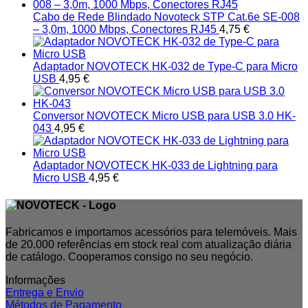
Cabo de Rede Blindado Novoteck STP Cat.6e SE-008
– 3,0m, 1000 Mbps, Conectores RJ45
4,75
€
Adaptador NOVOTECK HK-032 de Type-C para Micro
USB
4,95
€
Conversor NOVOTECK Micro USB para USB 3.0 HK-
043
4,95
€
Adaptador NOVOTECK HK-033 de Lightning para
Micro USB
4,95
€
Fabricamos e importamos acessórios para telemóveis. Mais
de 20.000 referências em stock real com atualização diária
de catálogo. Cooperamos consigo no seu negócio.
Informações
Entrega e Envio
Métodos de Pagamento