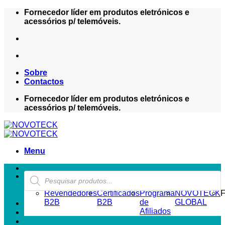
Skip
Fornecedor líder em produtos eletrónicos e
to
acessórios p/ telemóveis.
content
Sobre
Contactos
Fornecedor líder em produtos eletrónicos e
acessórios p/ telemóveis.
Menu
Products
ZONA REVENDEDOR-B2B
search
Revendedores
Certificados
Programa
NOVOTECK
F
B2B
B2B
de
GLOBAL
Afiliados