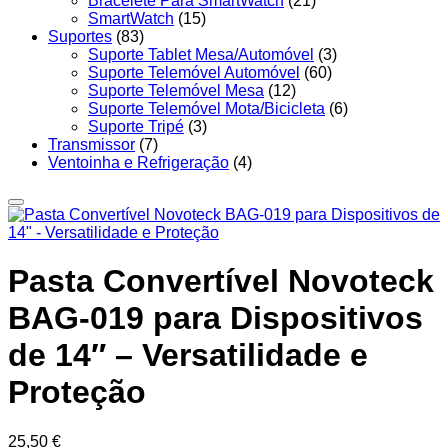
Bracelete Para SmartWatch
(21)
SmartWatch
(15)
Suportes
(83)
Suporte Tablet Mesa/Automóvel
(3)
Suporte Telemóvel Automóvel
(60)
Suporte Telemóvel Mesa
(12)
Suporte Telemóvel Mota/Bicicleta
(6)
Suporte Tripé
(3)
Transmissor
(7)
Ventoinha e Refrigeração
(4)
Pasta Convertível Novoteck
BAG-019 para Dispositivos
de 14″ – Versatilidade e
Proteção
25,50
€