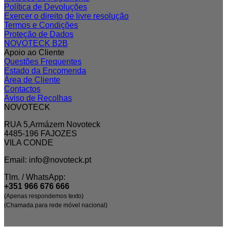
Política de Devoluções
Exercer o direito de livre resolução
Termos e Condições
Proteção de Dados
NOVOTECK B2B
Apoio ao Cliente
Questões Frequentes
Estado da Encomenda
Área de Cliente
Contactos
Aviso de Recolhas
NOVOTECK
RUA 5,Armázem Novoteck
4485-196 FAJOZES
VILA CONDE
Email: info@novoteck.pt
Tlm. / WhatsApp:
+351 966 676 666
(Apenas respondemos texto)
(Chamada para rede móvel nacional)