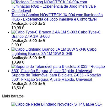
Teclado Gaming NOVOTECK JX-004 com Iluminação
RGB - Experiência de Jogo Imersiva e Confortável
Avaliação
5.00
de 5
19,99
€
Cabo Type-C
Branco 2.4A 1M S-003
Avaliação
5.00
de 5
9,99
€
Cabo
Lightning Branco 3A 1M 18W S-046
Avaliação
5.00
de 5
10,99
€
Suporte de Telemóvel para Bicicleta Z-033 - Rotação
360°, Fixação Segura, Ajuste Rápido, Universal
Avaliação
5.00
de 5
13,50
€
Mais baratos