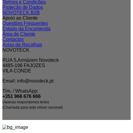
Termos e Condições
Proteção de Dados
NOVOTECK B2B
Apoio ao Cliente
Questões Frequentes
Estado da Encomenda
Área de Cliente
Contactos
Aviso de Recolhas
NOVOTECK
RUA 5,Armázem Novoteck
4485-196 FAJOZES
VILA CONDE
Email: info@novoteck.pt
Tlm. / WhatsApp:
+351 966 676 666
(Apenas respondemos texto)
(Chamada para rede móvel nacional)