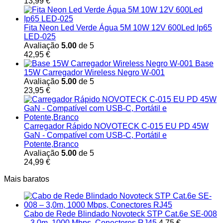
13,99
€
Fita Neon Led Verde Água 5M 10W 12V 600Led Ip65
LED-025
Avaliação
5.00
de 5
42,95
€
Base
15W Carregador Wireless Negro W-001
Avaliação
5.00
de 5
23,95
€
Carregador Rápido NOVOTECK C-015 EU PD 45W
GaN - Compatível com USB-C, Portátil e
Potente,Branco
Avaliação
5.00
de 5
24,99
€
Mais baratos
Cabo de Rede Blindado Novoteck STP Cat.6e SE-008
– 3,0m, 1000 Mbps, Conectores RJ45
4,75
€