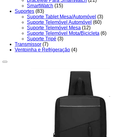
Bracelete Para SmartWatch
(21)
SmartWatch
(15)
Suportes
(83)
Suporte Tablet Mesa/Automóvel
(3)
Suporte Telemóvel Automóvel
(60)
Suporte Telemóvel Mesa
(12)
Suporte Telemóvel Mota/Bicicleta
(6)
Suporte Tripé
(3)
Transmissor
(7)
Ventoinha e Refrigeração
(4)