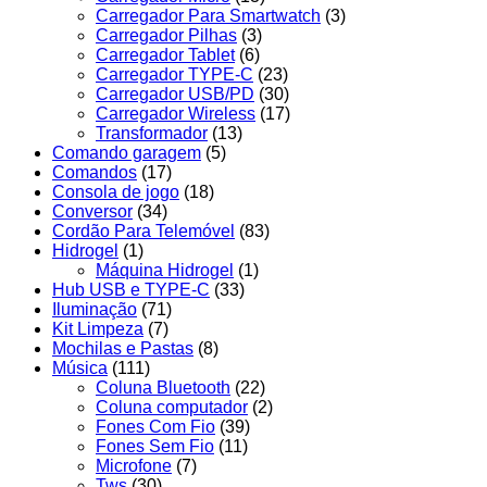
Carregador Para Smartwatch
(3)
Carregador Pilhas
(3)
Carregador Tablet
(6)
Carregador TYPE-C
(23)
Carregador USB/PD
(30)
Carregador Wireless
(17)
Transformador
(13)
Comando garagem
(5)
Comandos
(17)
Consola de jogo
(18)
Conversor
(34)
Cordão Para Telemóvel
(83)
Hidrogel
(1)
Máquina Hidrogel
(1)
Hub USB e TYPE-C
(33)
Iluminação
(71)
Kit Limpeza
(7)
Mochilas e Pastas
(8)
Música
(111)
Coluna Bluetooth
(22)
Coluna computador
(2)
Fones Com Fio
(39)
Fones Sem Fio
(11)
Microfone
(7)
Tws
(30)