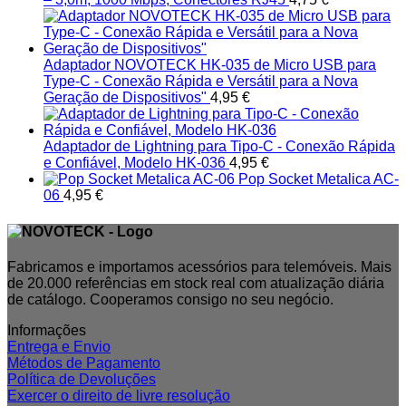
Adaptador NOVOTECK HK-035 de Micro USB para
Type-C - Conexão Rápida e Versátil para a Nova
Geração de Dispositivos"
4,95
€
Adaptador de Lightning para Tipo-C - Conexão Rápida
e Confiável, Modelo HK-036
4,95
€
Pop Socket Metalica AC-
06
4,95
€
Fabricamos e importamos acessórios para telemóveis. Mais
de 20.000 referências em stock real com atualização diária
de catálogo. Cooperamos consigo no seu negócio.
Informações
Entrega e Envio
Métodos de Pagamento
Política de Devoluções
Exercer o direito de livre resolução