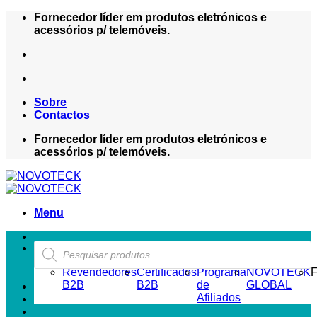
Skip
Fornecedor líder em produtos eletrónicos e
to
acessórios p/ telemóveis.
content
Sobre
Contactos
Fornecedor líder em produtos eletrónicos e
acessórios p/ telemóveis.
Menu
Products
ZONA REVENDEDOR-B2B
search
Revendedores
Certificados
Programa
NOVOTECK
F
B2B
B2B
de
GLOBAL
Afiliados