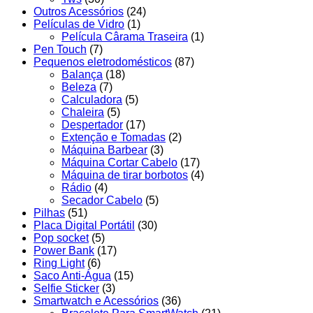
Outros Acessórios
(24)
Películas de Vidro
(1)
Película Cârama Traseira
(1)
Pen Touch
(7)
Pequenos eletrodomésticos
(87)
Balança
(18)
Beleza
(7)
Calculadora
(5)
Chaleira
(5)
Despertador
(17)
Extenção e Tomadas
(2)
Máquina Barbear
(3)
Máquina Cortar Cabelo
(17)
Máquina de tirar borbotos
(4)
Rádio
(4)
Secador Cabelo
(5)
Pilhas
(51)
Placa Digital Portátil
(30)
Pop socket
(5)
Power Bank
(17)
Ring Light
(6)
Saco Anti-Água
(15)
Selfie Sticker
(3)
Smartwatch e Acessórios
(36)