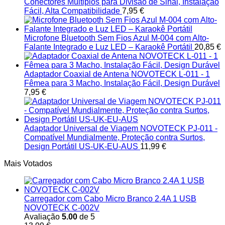
Conectores Múltiplos para Divisão de Sinal, Instalação
Fácil, Alta Compatibilidade
7,95
€
Microfone Bluetooth Sem Fios Azul M-004 com Alto-
Falante Integrado e Luz LED – Karaokê Portátil
20,85
€
Adaptador Coaxial de Antena NOVOTECK L-011 - 1
Fêmea para 3 Macho, Instalação Fácil, Design Durável
7,95
€
Adaptador Universal de Viagem NOVOTECK PJ-011 -
Compatível Mundialmente, Proteção contra Surtos,
Design Portátil US-UK-EU-AUS
11,99
€
Mais Votados
Carregador com Cabo Micro Branco 2.4A 1 USB
NOVOTECK C-002V
Avaliação
5.00
de 5