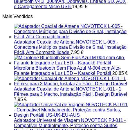
Bluetooth V4.2, 300mAh, Dobráveis, Entrada SD, AUX
e Carregamento Micro USB
19,95
€
Mais Vendidos
Adaptador Coaxial de Antena NOVOTECK L-005 -
Conectores Múltiplos para Divisão de Sinal, Instalação
Fácil, Alta Compatibilidade
7,95
€
Microfone Bluetooth Sem Fios Azul M-004 com Alto-
Falante Integrado e Luz LED – Karaokê Portátil
20,85
€
Adaptador Coaxial de Antena NOVOTECK L-011 - 1
Fêmea para 3 Macho, Instalação Fácil, Design Durável
7,95
€
Adaptador Universal de Viagem NOVOTECK PJ-011 -
Compatível Mundialmente, Proteção contra Surtos,