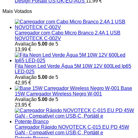
Design Portátil US-UK-EU-AUS
11,99
€
Mais Votados
Carregador com Cabo Micro Branco 2.4A 1 USB
NOVOTECK C-002V
Avaliação
5.00
de 5
13,99
€
Fita Neon Led Verde Água 5M 10W 12V 600Led Ip65
LED-025
Avaliação
5.00
de 5
42,95
€
Base
15W Carregador Wireless Negro W-001
Avaliação
5.00
de 5
23,95
€
Carregador Rápido NOVOTECK C-015 EU PD 45W
GaN - Compatível com USB-C, Portátil e