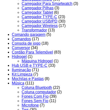
Carregador Para Smartwatch
(3)
Carregador Pilhas
(3)
Carregador Tablet
(6)
Carregador TYPE-C
(23)
Carregador USB/PD
(30)
Carregador Wireless
(17)
Transformador
(13)
Comando garagem
(5)
Comandos
(17)
Consola de jogo
(18)
Conversor
(34)
Cordão Para Telemóvel
(83)
Hidrogel
(1)
Máquina Hidrogel
(1)
Hub USB e TYPE-C
(33)
Iluminação
(71)
Kit Limpeza
(7)
Mochilas e Pastas
(8)
Música
(111)
Coluna Bluetooth
(22)
Coluna computador
(2)
Fones Com Fio
(39)
Fones Sem Fio
(11)
Microfone
(7)
Tws
(30)