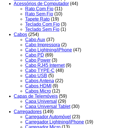
Acessórios de Computador
(44)
Rato Com Fio
(11)
Rato Sem Fio
(10)
Tapete Rato
(19)
Teclado Com Fio
(3)
Teclado Sem Fio
(1)
Cabos
(254)
Cabo Aux
(37)
Cabo Impressora
(2)
Cabo Lightning/iPhone
(47)
Cabo PD
(69)
Cabo Power
(3)
Cabo RJ45 Internet
(9)
Cabo TYPE-C
(48)
Cabo USB
(5)
Cabos Antena
(22)
Cabos HDMI
(9)
Cabos Micro
(12)
Capas de Telemóveis
(59)
Capa Universal
(29)
Capa Universal Tablet
(30)
Carregadores
(149)
Carregador Automóvel
(23)
Carregador Lightning/iPhone
(19)
Carregador Micro
(13)