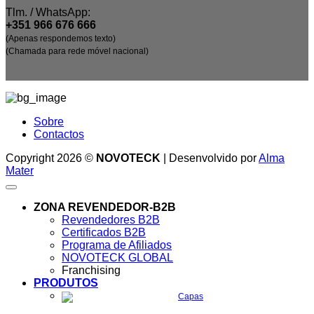
Tlm. / WhatsApp:
+351 966 676 666
(Apenas respondemos texto)
(Chamada para rede móvel nacional)
Sobre
Contactos
Copyright 2026 ©
NOVOTECK
| Desenvolvido por
Alma
Mater
ZONA REVENDEDOR-B2B
Revendedores B2B
Certificados B2B
Programa de Afiliados
NOVOTECK GLOBAL
Franchising
PRODUTOS