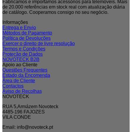
Fabricamos e importamos acessórios para telemóveis. Mais
de 20.000 referências em stock real com atualização diária
de catálogo. Cooperamos consigo no seu negócio.
Informações
Entrega e Envio
Métodos de Pagamento
Política de Devoluções
Exercer o direito de livre resolução
Termos e Condições
Proteção de Dados
NOVOTECK B2B
Apoio ao Cliente
Questões Frequentes
Estado da Encomenda
Área de Cliente
Contactos
Aviso de Recolhas
NOVOTECK
RUA 5,Armázem Novoteck
4485-196 FAJOZES
VILA CONDE
Email: info@novoteck.pt