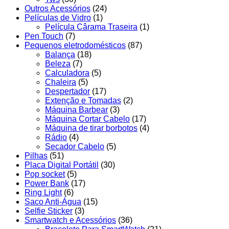
Outros Acessórios
(24)
Películas de Vidro
(1)
Película Cârama Traseira
(1)
Pen Touch
(7)
Pequenos eletrodomésticos
(87)
Balança
(18)
Beleza
(7)
Calculadora
(5)
Chaleira
(5)
Despertador
(17)
Extenção e Tomadas
(2)
Máquina Barbear
(3)
Máquina Cortar Cabelo
(17)
Máquina de tirar borbotos
(4)
Rádio
(4)
Secador Cabelo
(5)
Pilhas
(51)
Placa Digital Portátil
(30)
Pop socket
(5)
Power Bank
(17)
Ring Light
(6)
Saco Anti-Água
(15)
Selfie Sticker
(3)
Smartwatch e Acessórios
(36)