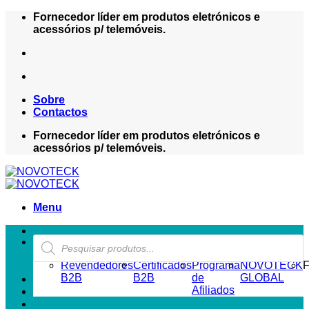
Skip
Fornecedor líder em produtos eletrónicos e
to
acessórios p/ telemóveis.
content
Sobre
Contactos
Fornecedor líder em produtos eletrónicos e
acessórios p/ telemóveis.
Menu
Products
ZONA REVENDEDOR-B2B
search
Revendedores
Certificados
Programa
NOVOTECK
F
B2B
B2B
de
GLOBAL
Afiliados