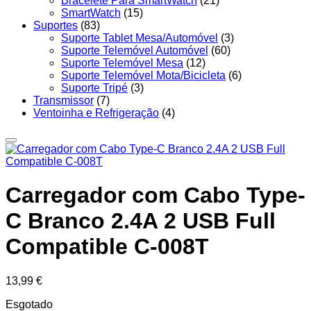
Bracelete Para SmartWatch
(21)
SmartWatch
(15)
Suportes
(83)
Suporte Tablet Mesa/Automóvel
(3)
Suporte Telemóvel Automóvel
(60)
Suporte Telemóvel Mesa
(12)
Suporte Telemóvel Mota/Bicicleta
(6)
Suporte Tripé
(3)
Transmissor
(7)
Ventoinha e Refrigeração
(4)
Carregador com Cabo Type-
C Branco 2.4A 2 USB Full
Compatible C-008T
13,99
€
Esgotado