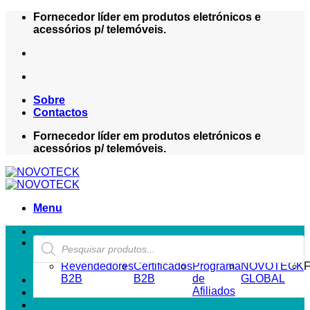
Skip
Fornecedor líder em produtos eletrónicos e
to
acessórios p/ telemóveis.
content
Sobre
Contactos
Fornecedor líder em produtos eletrónicos e
acessórios p/ telemóveis.
Menu
Products
ZONA REVENDEDOR-B2B
search
Revendedores
Certificados
Programa
NOVOTECK
F
B2B
B2B
de
GLOBAL
Afiliados