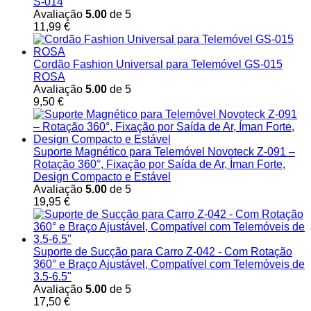
S-014
Avaliação
5.00
de 5
11,99
€
Cordão Fashion Universal para Telemóvel GS-015
ROSA
Avaliação
5.00
de 5
9,50
€
Suporte Magnético para Telemóvel Novoteck Z-091 –
Rotação 360°, Fixação por Saída de Ar, Íman Forte,
Design Compacto e Estável
Avaliação
5.00
de 5
19,95
€
Suporte de Sucção para Carro Z-042 - Com Rotação
360° e Braço Ajustável, Compatível com Telemóveis de
3.5-6.5"
Avaliação
5.00
de 5
17,50
€