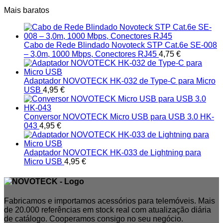
Mais baratos
Cabo de Rede Blindado Novoteck STP Cat.6e SE-008
– 3,0m, 1000 Mbps, Conectores RJ45
4,75
€
Adaptador NOVOTECK HK-032 de Type-C para Micro
USB
4,95
€
Conversor NOVOTECK Micro USB para USB 3.0 HK-
043
4,95
€
Adaptador NOVOTECK HK-033 de Lightning para
Micro USB
4,95
€
Fabricamos e importamos acessórios para telemóveis. Mais
de 20.000 referências em stock real com atualização diária
de catálogo. Cooperamos consigo no seu negócio.