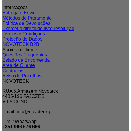
Informações
Entrega e Envio
Métodos de Pagamento
Política de Devoluções
Exercer o direito de livre resolução
Termos e Condições
Proteção de Dados
NOVOTECK B2B
Apoio ao Cliente
Questões Frequentes
Estado da Encomenda
Área de Cliente
Contactos
Aviso de Recolhas
NOVOTECK
RUA 5,Armázem Novoteck
4485-196 FAJOZES
VILA CONDE
Email: info@novoteck.pt
Tlm. / WhatsApp:
+351 966 676 666