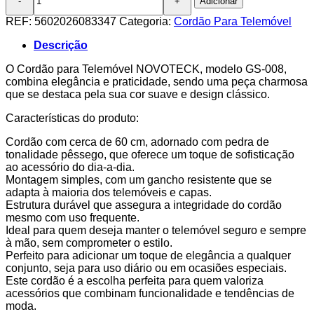
Adicionar
de
Cordão
REF:
5602026083347
Categoria:
Cordão Para Telemóvel
Pedra
Pêssego
Descrição
para
Telemóvel
O Cordão para Telemóvel NOVOTECK, modelo GS-008,
NOVOTECK
combina elegância e praticidade, sendo uma peça charmosa
GS-
que se destaca pela sua cor suave e design clássico.
008
Características do produto:
Colorido
Cordão com cerca de 60 cm, adornado com pedra de
tonalidade pêssego, que oferece um toque de sofisticação
ao acessório do dia-a-dia.
Montagem simples, com um gancho resistente que se
adapta à maioria dos telemóveis e capas.
Estrutura durável que assegura a integridade do cordão
mesmo com uso frequente.
Ideal para quem deseja manter o telemóvel seguro e sempre
à mão, sem comprometer o estilo.
Perfeito para adicionar um toque de elegância a qualquer
conjunto, seja para uso diário ou em ocasiões especiais.
Este cordão é a escolha perfeita para quem valoriza
acessórios que combinam funcionalidade e tendências de
moda.