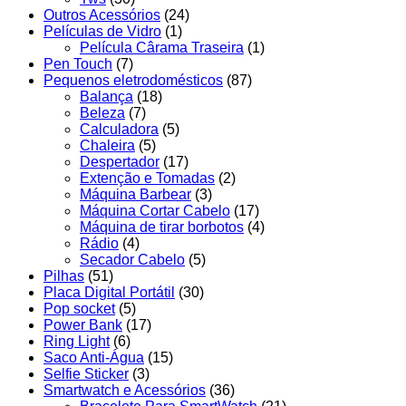
Outros Acessórios
(24)
Películas de Vidro
(1)
Película Cârama Traseira
(1)
Pen Touch
(7)
Pequenos eletrodomésticos
(87)
Balança
(18)
Beleza
(7)
Calculadora
(5)
Chaleira
(5)
Despertador
(17)
Extenção e Tomadas
(2)
Máquina Barbear
(3)
Máquina Cortar Cabelo
(17)
Máquina de tirar borbotos
(4)
Rádio
(4)
Secador Cabelo
(5)
Pilhas
(51)
Placa Digital Portátil
(30)
Pop socket
(5)
Power Bank
(17)
Ring Light
(6)
Saco Anti-Água
(15)
Selfie Sticker
(3)
Smartwatch e Acessórios
(36)