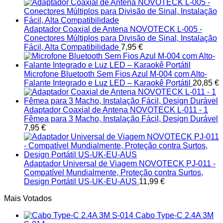
Adaptador Coaxial de Antena NOVOTECK L-005 -
Conectores Múltiplos para Divisão de Sinal, Instalação
Fácil, Alta Compatibilidade
7,95
€
Microfone Bluetooth Sem Fios Azul M-004 com Alto-
Falante Integrado e Luz LED – Karaokê Portátil
20,85
€
Adaptador Coaxial de Antena NOVOTECK L-011 - 1
Fêmea para 3 Macho, Instalação Fácil, Design Durável
7,95
€
Adaptador Universal de Viagem NOVOTECK PJ-011 -
Compatível Mundialmente, Proteção contra Surtos,
Design Portátil US-UK-EU-AUS
11,99
€
Mais Votados
Cabo Type-C 2.4A 3M