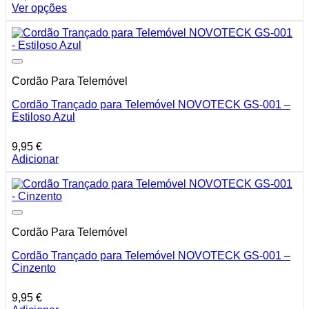
Ver opções
This
product
has
multiple
variants.
Cordão Para Telemóvel
The
options
Cordão Trançado para Telemóvel NOVOTECK GS-001 –
may
Estiloso Azul
be
chosen
on
9,95
€
the
Adicionar
product
page
Cordão Para Telemóvel
Cordão Trançado para Telemóvel NOVOTECK GS-001 –
Cinzento
9,95
€