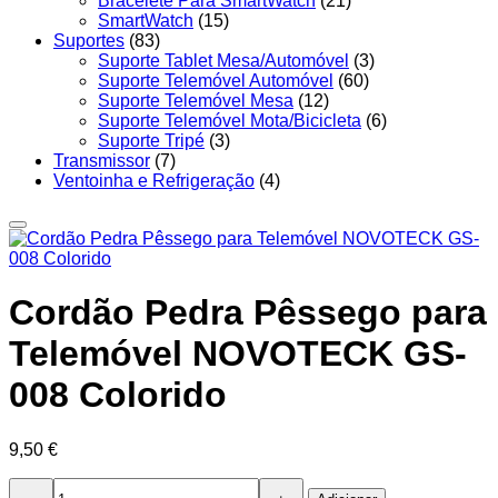
Bracelete Para SmartWatch
(21)
SmartWatch
(15)
Suportes
(83)
Suporte Tablet Mesa/Automóvel
(3)
Suporte Telemóvel Automóvel
(60)
Suporte Telemóvel Mesa
(12)
Suporte Telemóvel Mota/Bicicleta
(6)
Suporte Tripé
(3)
Transmissor
(7)
Ventoinha e Refrigeração
(4)
Cordão Pedra Pêssego para
Telemóvel NOVOTECK GS-
008 Colorido
9,50
€
Quantidade