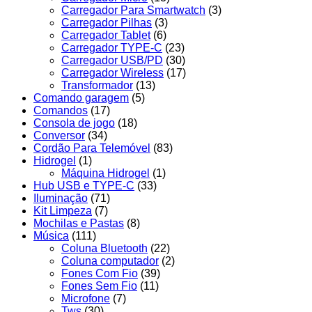
Carregador Para Smartwatch
(3)
Carregador Pilhas
(3)
Carregador Tablet
(6)
Carregador TYPE-C
(23)
Carregador USB/PD
(30)
Carregador Wireless
(17)
Transformador
(13)
Comando garagem
(5)
Comandos
(17)
Consola de jogo
(18)
Conversor
(34)
Cordão Para Telemóvel
(83)
Hidrogel
(1)
Máquina Hidrogel
(1)
Hub USB e TYPE-C
(33)
Iluminação
(71)
Kit Limpeza
(7)
Mochilas e Pastas
(8)
Música
(111)
Coluna Bluetooth
(22)
Coluna computador
(2)
Fones Com Fio
(39)
Fones Sem Fio
(11)
Microfone
(7)
Tws
(30)