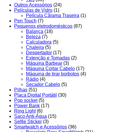
Outros Acessórios
(24)
Películas de Vidro
(1)
Película Cârama Traseira
(1)
Pen Touch
(7)
Pequenos eletrodomésticos
(87)
Balança
(18)
Beleza
(7)
Calculadora
(5)
Chaleira
(5)
Despertador
(17)
Extenção e Tomadas
(2)
Máquina Barbear
(3)
Máquina Cortar Cabelo
(17)
Máquina de tirar borbotos
(4)
Rádio
(4)
Secador Cabelo
(5)
Pilhas
(51)
Placa Digital Portátil
(30)
Pop socket
(5)
Power Bank
(17)
Ring Light
(6)
Saco Anti-Água
(15)
Selfie Sticker
(3)
Smartwatch e Acessórios
(36)