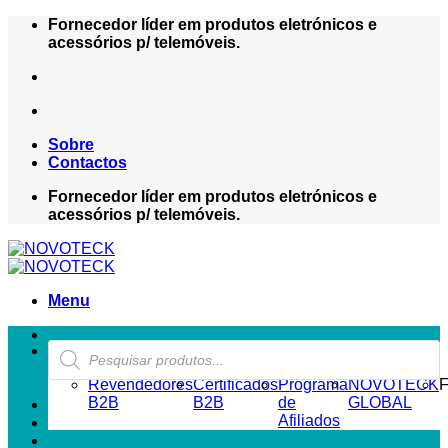
Skip
Fornecedor líder em produtos eletrónicos e
to
acessórios p/ telemóveis.
content
Sobre
Contactos
Fornecedor líder em produtos eletrónicos e
acessórios p/ telemóveis.
Menu
Products
ZONA REVENDEDOR-B2B
search
Revendedores
Certificados
Programa
NOVOTECK
F
B2B
B2B
de
GLOBAL
Afiliados