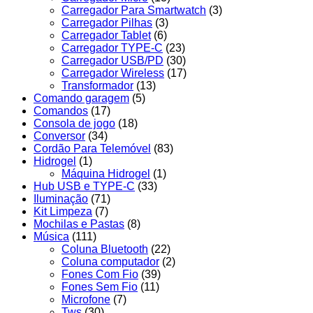
Carregador Para Smartwatch
(3)
Carregador Pilhas
(3)
Carregador Tablet
(6)
Carregador TYPE-C
(23)
Carregador USB/PD
(30)
Carregador Wireless
(17)
Transformador
(13)
Comando garagem
(5)
Comandos
(17)
Consola de jogo
(18)
Conversor
(34)
Cordão Para Telemóvel
(83)
Hidrogel
(1)
Máquina Hidrogel
(1)
Hub USB e TYPE-C
(33)
Iluminação
(71)
Kit Limpeza
(7)
Mochilas e Pastas
(8)
Música
(111)
Coluna Bluetooth
(22)
Coluna computador
(2)
Fones Com Fio
(39)
Fones Sem Fio
(11)
Microfone
(7)
Tws
(30)