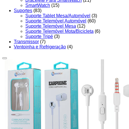
Bracelete Para SmartWatch
(21)
SmartWatch
(15)
Suportes
(83)
Suporte Tablet Mesa/Automóvel
(3)
Suporte Telemóvel Automóvel
(60)
Suporte Telemóvel Mesa
(12)
Suporte Telemóvel Mota/Bicicleta
(6)
Suporte Tripé
(3)
Transmissor
(7)
Ventoinha e Refrigeração
(4)