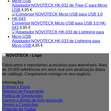
Adaptador NOVOTECK HK-032 de Type-C para Micro
USB
4,95
€
Conversor NOVOTECK Micro USB para USB 3.0 HK-
043
4,95
€
Adaptador NOVOTECK HK-033 de Lightning para
Micro USB
4,95
€
Fabricamos e importamos acessórios para telemóveis. Mais
de 20.000 referências em stock real com atualização diária
de catálogo. Cooperamos consigo no seu negócio.
Informações
Entrega e Envio
Métodos de Pagamento
Política de Devoluções
Exercer o direito de livre resolução
Termos e Condições
Proteção de Dados