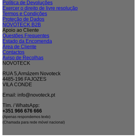
Política de Devoluções
Exercer o direito de livre resolução
Termos e Condições
Proteção de Dados
NOVOTECK B2B
Apoio ao Cliente
Questões Frequentes
Estado da Encomenda
Área de Cliente
Contactos
Aviso de Recolhas
NOVOTECK
RUA 5,Armázem Novoteck
4485-196 FAJOZES
VILA CONDE
Email: info@novoteck.pt
Tlm. / WhatsApp:
+351 966 676 666
(Apenas respondemos texto)
(Chamada para rede móvel nacional)