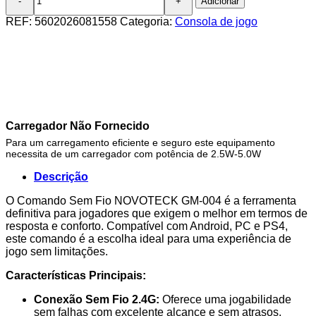
Adicionar
de
Comando
REF:
5602026081558
Categoria:
Consola de jogo
Jogo
PS4-
PC-
Android
Laranja
Sem
Fio
2.4G
Carregador Não Fornecido
GM-
Para um carregamento eficiente e seguro este equipamento
004
necessita de um carregador com potência de 2.5W-5.0W
Descrição
O Comando Sem Fio NOVOTECK GM-004 é a ferramenta
definitiva para jogadores que exigem o melhor em termos de
resposta e conforto. Compatível com Android, PC e PS4,
este comando é a escolha ideal para uma experiência de
jogo sem limitações.
Características Principais:
Conexão Sem Fio 2.4G:
Oferece uma jogabilidade
sem falhas com excelente alcance e sem atrasos.