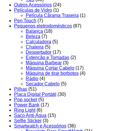
Outros Acessórios
(24)
Películas de Vidro
(1)
Película Cârama Traseira
(1)
Pen Touch
(7)
Pequenos eletrodomésticos
(87)
Balança
(18)
Beleza
(7)
Calculadora
(5)
Chaleira
(5)
Despertador
(17)
Extenção e Tomadas
(2)
Máquina Barbear
(3)
Máquina Cortar Cabelo
(17)
Máquina de tirar borbotos
(4)
Rádio
(4)
Secador Cabelo
(5)
Pilhas
(51)
Placa Digital Portátil
(30)
Pop socket
(5)
Power Bank
(17)
Ring Light
(6)
Saco Anti-Água
(15)
Selfie Sticker
(3)
Smartwatch e Acessórios
(36)