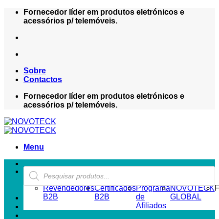
Skip
Fornecedor líder em produtos eletrónicos e
to
acessórios p/ telemóveis.
content
Sobre
Contactos
Fornecedor líder em produtos eletrónicos e
acessórios p/ telemóveis.
Menu
Products
ZONA REVENDEDOR-B2B
search
Revendedores
Certificados
Programa
NOVOTECK
F
B2B
B2B
de
GLOBAL
Afiliados