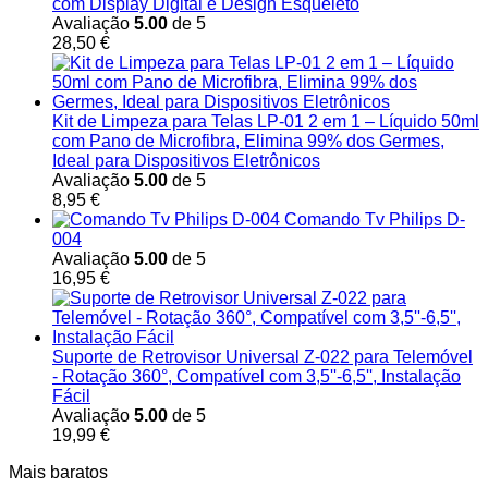
com Display Digital e Design Esqueleto
Avaliação
5.00
de 5
28,50
€
Kit de Limpeza para Telas LP-01 2 em 1 – Líquido 50ml
com Pano de Microfibra, Elimina 99% dos Germes,
Ideal para Dispositivos Eletrônicos
Avaliação
5.00
de 5
8,95
€
Comando Tv Philips D-
004
Avaliação
5.00
de 5
16,95
€
Suporte de Retrovisor Universal Z-022 para Telemóvel
- Rotação 360°, Compatível com 3,5''-6,5'', Instalação
Fácil
Avaliação
5.00
de 5
19,99
€
Mais baratos