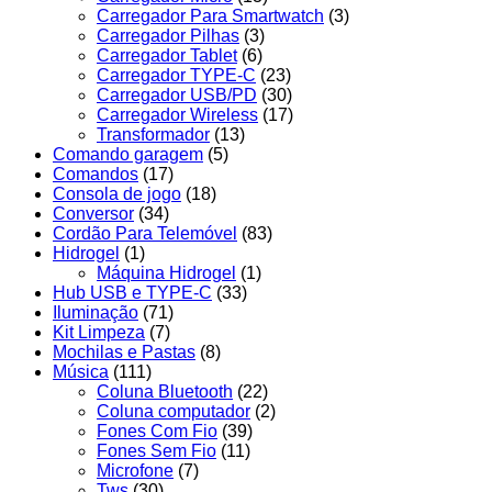
Carregador Para Smartwatch
(3)
Carregador Pilhas
(3)
Carregador Tablet
(6)
Carregador TYPE-C
(23)
Carregador USB/PD
(30)
Carregador Wireless
(17)
Transformador
(13)
Comando garagem
(5)
Comandos
(17)
Consola de jogo
(18)
Conversor
(34)
Cordão Para Telemóvel
(83)
Hidrogel
(1)
Máquina Hidrogel
(1)
Hub USB e TYPE-C
(33)
Iluminação
(71)
Kit Limpeza
(7)
Mochilas e Pastas
(8)
Música
(111)
Coluna Bluetooth
(22)
Coluna computador
(2)
Fones Com Fio
(39)
Fones Sem Fio
(11)
Microfone
(7)
Tws
(30)