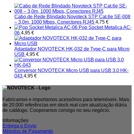
Cabo de Rede Blindado Novoteck STP Cat.6e SE-008
– 3,0m, 1000 Mbps, Conectores RJ45
4,75
€
Pop Socket Metalica AC-
06
4,95
€
Adaptador NOVOTECK HK-032 de Type-C para Micro
USB
4,95
€
Conversor NOVOTECK Micro USB para USB 3.0 HK-
043
4,95
€
Fabricamos e importamos acessórios para telemóveis. Mais
de 20.000 referências em stock real com atualização diária
de catálogo. Cooperamos consigo no seu negócio.
Informações
Entrega e Envio
Métodos de Pagamento