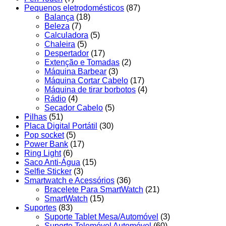
Pequenos eletrodomésticos
(87)
Balança
(18)
Beleza
(7)
Calculadora
(5)
Chaleira
(5)
Despertador
(17)
Extenção e Tomadas
(2)
Máquina Barbear
(3)
Máquina Cortar Cabelo
(17)
Máquina de tirar borbotos
(4)
Rádio
(4)
Secador Cabelo
(5)
Pilhas
(51)
Placa Digital Portátil
(30)
Pop socket
(5)
Power Bank
(17)
Ring Light
(6)
Saco Anti-Água
(15)
Selfie Sticker
(3)
Smartwatch e Acessórios
(36)
Bracelete Para SmartWatch
(21)
SmartWatch
(15)
Suportes
(83)
Suporte Tablet Mesa/Automóvel
(3)
Suporte Telemóvel Automóvel
(60)