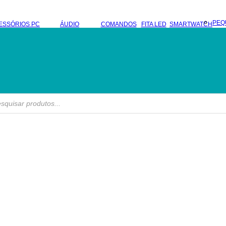
PEQ
ESSÓRIOS PC
ÁUDIO
COMANDOS
FITA LED
SMARTWATCH
s