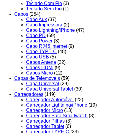
Teclado Com Fio
(3)
Teclado Sem Fio
(1)
Cabos
(254)
Cabo Aux
(37)
Cabo Impressora
(2)
Cabo Lightning/iPhone
(47)
Cabo PD
(69)
Cabo Power
(3)
Cabo RJ45 Internet
(9)
Cabo TYPE-C
(48)
Cabo USB
(5)
Cabos Antena
(22)
Cabos HDMI
(9)
Cabos Micro
(12)
Capas de Telemóveis
(59)
Capa Universal
(29)
Capa Universal Tablet
(30)
Carregadores
(149)
Carregador Automóvel
(23)
Carregador Lightning/iPhone
(19)
Carregador Micro
(13)
Carregador Para Smartwatch
(3)
Carregador Pilhas
(3)
Carregador Tablet
(6)
Carregador TYPE-C
(23)