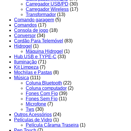
Carregador USB/PD
(30)
Carregador Wireless
(17)
Transformador
(13)
Comando garagem
(5)
Comandos
(17)
Consola de jogo
(18)
Conversor
(34)
Cordão Para Telemóvel
(83)
Hidrogel
(1)
Máquina Hidrogel
(1)
Hub USB e TYPE-C
(33)
Iluminação
(71)
Kit Limpeza
(7)
Mochilas e Pastas
(8)
Música
(111)
Coluna Bluetooth
(22)
Coluna computador
(2)
Fones Com Fio
(39)
Fones Sem Fio
(11)
Microfone
(7)
Tws
(30)
Outros Acessórios
(24)
Películas de Vidro
(1)
Película Cârama Traseira
(1)
Pen Touch
(7)