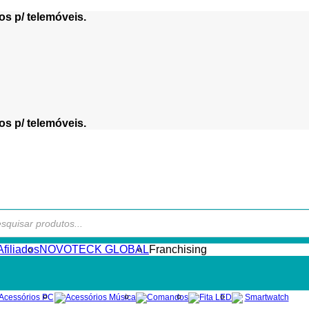
os p/ telemóveis.
os p/ telemóveis.
s
filiados
NOVOTECK GLOBAL
Franchising