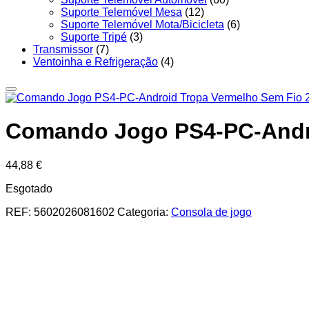
Suporte Telemóvel Mesa
(12)
Suporte Telemóvel Mota/Bicicleta
(6)
Suporte Tripé
(3)
Transmissor
(7)
Ventoinha e Refrigeração
(4)
Comando Jogo PS4-PC-Andro
44,88
€
Esgotado
REF:
5602026081602
Categoria:
Consola de jogo