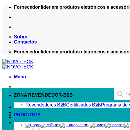
Skip
Fornecedor líder em produtos eletrónicos e acessóri
to
content
Sobre
Contactos
Fornecedor líder em produtos eletrónicos e acessóri
Menu
Product
search
ZONA REVENDEDOR-B2B
Revendedores B2B
Certificados B2B
Programa de A
PRODUTOS