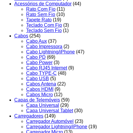
Acessórios de Computador
(44)
Rato Com Fio
(11)
Rato Sem Fio
(10)
Tapete Rato
(19)
Teclado Com Fio
(3)
Teclado Sem Fio
(1)
Cabos
(254)
Cabo Aux
(37)
Cabo Impressora
(2)
Cabo Lightning/iPhone
(47)
Cabo PD
(69)
Cabo Power
(3)
Cabo RJ45 Internet
(9)
Cabo TYPE-C
(48)
Cabo USB
(5)
Cabos Antena
(22)
Cabos HDMI
(9)
Cabos Micro
(12)
Capas de Telemóveis
(59)
Capa Universal
(29)
Capa Universal Tablet
(30)
Carregadores
(149)
Carregador Automóvel
(23)
Carregador Lightning/iPhone
(19)
Carregador Micro
(13)