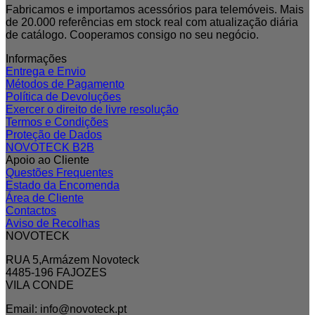
Fabricamos e importamos acessórios para telemóveis. Mais
de 20.000 referências em stock real com atualização diária
de catálogo. Cooperamos consigo no seu negócio.
Informações
Entrega e Envio
Métodos de Pagamento
Política de Devoluções
Exercer o direito de livre resolução
Termos e Condições
Proteção de Dados
NOVOTECK B2B
Apoio ao Cliente
Questões Frequentes
Estado da Encomenda
Área de Cliente
Contactos
Aviso de Recolhas
NOVOTECK
RUA 5,Armázem Novoteck
4485-196 FAJOZES
VILA CONDE
Email: info@novoteck.pt