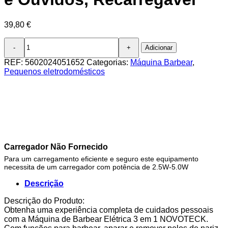
39,80
€
Quantidade
Adicionar
de
Máquina
REF:
5602024051652
Categorias:
Máquina Barbear
,
de
Pequenos eletrodomésticos
Barbear
Elétrica
3
em
1
HI-
002
-
Carregador Não Fornecido
Lâminas
Para um carregamento eficiente e seguro este equipamento
Rotativas,
necessita de um carregador com potência de 2.5W-5.0W
Aparador
de
Descrição
Precisão,
Nariz
Descrição do Produto:
e
Obtenha uma experiência completa de cuidados pessoais
Ouvidos,
com a Máquina de Barbear Elétrica 3 em 1 NOVOTECK.
Recarregável