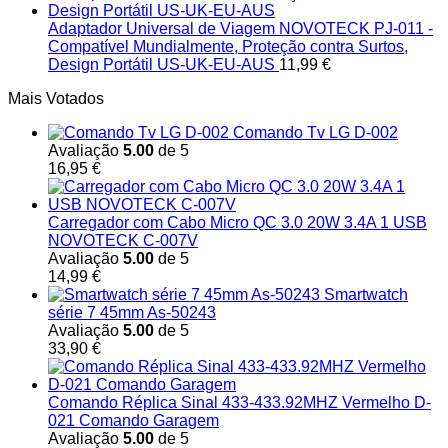
Adaptador Universal de Viagem NOVOTECK PJ-011 -
Compatível Mundialmente, Proteção contra Surtos,
Design Portátil US-UK-EU-AUS
11,99
€
Mais Votados
Comando Tv LG D-002
Avaliação
5.00
de 5
16,95
€
Carregador com Cabo Micro QC 3.0 20W 3.4A 1 USB
NOVOTECK C-007V
Avaliação
5.00
de 5
14,99
€
Smartwatch
série 7 45mm As-50243
Avaliação
5.00
de 5
33,90
€
Comando Réplica Sinal 433-433.92MHZ Vermelho D-
021 Comando Garagem
Avaliação
5.00
de 5