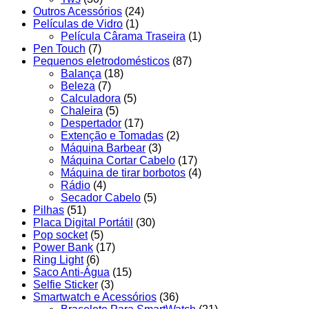
Outros Acessórios
(24)
Películas de Vidro
(1)
Película Cârama Traseira
(1)
Pen Touch
(7)
Pequenos eletrodomésticos
(87)
Balança
(18)
Beleza
(7)
Calculadora
(5)
Chaleira
(5)
Despertador
(17)
Extenção e Tomadas
(2)
Máquina Barbear
(3)
Máquina Cortar Cabelo
(17)
Máquina de tirar borbotos
(4)
Rádio
(4)
Secador Cabelo
(5)
Pilhas
(51)
Placa Digital Portátil
(30)
Pop socket
(5)
Power Bank
(17)
Ring Light
(6)
Saco Anti-Água
(15)
Selfie Sticker
(3)
Smartwatch e Acessórios
(36)