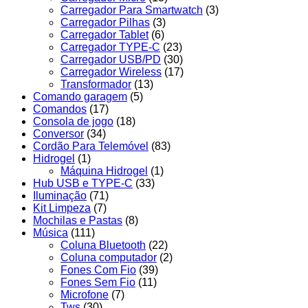
Carregador Para Smartwatch
(3)
Carregador Pilhas
(3)
Carregador Tablet
(6)
Carregador TYPE-C
(23)
Carregador USB/PD
(30)
Carregador Wireless
(17)
Transformador
(13)
Comando garagem
(5)
Comandos
(17)
Consola de jogo
(18)
Conversor
(34)
Cordão Para Telemóvel
(83)
Hidrogel
(1)
Máquina Hidrogel
(1)
Hub USB e TYPE-C
(33)
Iluminação
(71)
Kit Limpeza
(7)
Mochilas e Pastas
(8)
Música
(111)
Coluna Bluetooth
(22)
Coluna computador
(2)
Fones Com Fio
(39)
Fones Sem Fio
(11)
Microfone
(7)
Tws
(30)