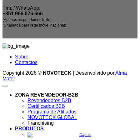
Tlm. / WhatsApp:
+351 966 676 666
(Apenas respondemos texto)
(Chamada para rede móvel nacional)
Sobre
Contactos
Copyright 2026 ©
NOVOTECK
| Desenvolvido por
Alma
Mater
ZONA REVENDEDOR-B2B
Revendedores B2B
Certificados B2B
Programa de Afiliados
NOVOTECK GLOBAL
Franchising
PRODUTOS