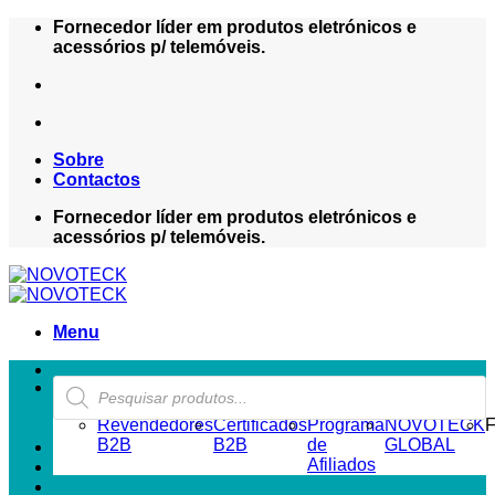
Skip
Fornecedor líder em produtos eletrónicos e
to
acessórios p/ telemóveis.
content
Sobre
Contactos
Fornecedor líder em produtos eletrónicos e
acessórios p/ telemóveis.
Menu
Products
ZONA REVENDEDOR-B2B
search
Revendedores
Certificados
Programa
NOVOTECK
F
B2B
B2B
de
GLOBAL
Afiliados