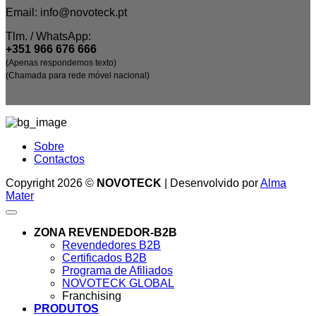
Email: info@novoteck.pt
Tlm. / WhatsApp:
+351 966 676 666
(Apenas respondemos texto)
(Chamada para rede móvel nacional)
Sobre
Contactos
Copyright 2026 ©
NOVOTECK
| Desenvolvido por
Alma
Mater
ZONA REVENDEDOR-B2B
Revendedores B2B
Certificados B2B
Programa de Afiliados
NOVOTECK GLOBAL
Franchising
PRODUTOS