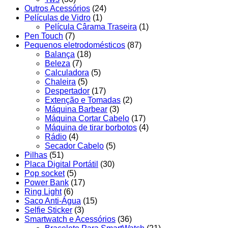
Outros Acessórios
(24)
Películas de Vidro
(1)
Película Cârama Traseira
(1)
Pen Touch
(7)
Pequenos eletrodomésticos
(87)
Balança
(18)
Beleza
(7)
Calculadora
(5)
Chaleira
(5)
Despertador
(17)
Extenção e Tomadas
(2)
Máquina Barbear
(3)
Máquina Cortar Cabelo
(17)
Máquina de tirar borbotos
(4)
Rádio
(4)
Secador Cabelo
(5)
Pilhas
(51)
Placa Digital Portátil
(30)
Pop socket
(5)
Power Bank
(17)
Ring Light
(6)
Saco Anti-Água
(15)
Selfie Sticker
(3)
Smartwatch e Acessórios
(36)