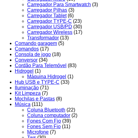
Carregador Para Smartwatch
(3)
Carregador Pilhas
(3)
Carregador Tablet
(6)
Carregador TYPE-C
(23)
Carregador USB/PD
(30)
Carregador Wireless
(17)
Transformador
(13)
Comando garagem
(5)
Comandos
(17)
Consola de jogo
(18)
Conversor
(34)
Cordão Para Telemóvel
(83)
Hidrogel
(1)
Máquina Hidrogel
(1)
Hub USB e TYPE-C
(33)
Iluminação
(71)
Kit Limpeza
(7)
Mochilas e Pastas
(8)
Música
(111)
Coluna Bluetooth
(22)
Coluna computador
(2)
Fones Com Fio
(39)
Fones Sem Fio
(11)
Microfone
(7)
Tws
(30)