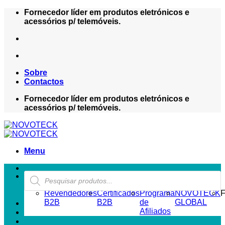
Skip
Fornecedor líder em produtos eletrónicos e
to
acessórios p/ telemóveis.
content
Sobre
Contactos
Fornecedor líder em produtos eletrónicos e
acessórios p/ telemóveis.
Menu
Products
ZONA REVENDEDOR-B2B
search
Revendedores
Certificados
Programa
NOVOTECK
F
B2B
B2B
de
GLOBAL
Afiliados