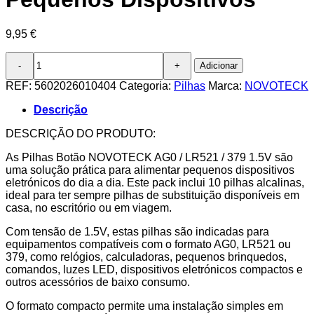
9,95
€
Quantidade
Adicionar
de
Pack
REF:
5602026010404
Categoria:
Pilhas
Marca:
NOVOTECK
10
Pilhas
Descrição
Botão
NOVOTECK
DESCRIÇÃO DO PRODUTO:
AG0
As Pilhas Botão NOVOTECK AG0 / LR521 / 379 1.5V são
/
uma solução prática para alimentar pequenos dispositivos
LR521
eletrónicos do dia a dia. Este pack inclui 10 pilhas alcalinas,
/
ideal para ter sempre pilhas de substituição disponíveis em
379,
casa, no escritório ou em viagem.
1.5V
Alcalinas,
Com tensão de 1.5V, estas pilhas são indicadas para
para
equipamentos compatíveis com o formato AG0, LR521 ou
Relógios,
379, como relógios, calculadoras, pequenos brinquedos,
Calculadoras
comandos, luzes LED, dispositivos eletrónicos compactos e
e
outros acessórios de baixo consumo.
Pequenos
Dispositivos
O formato compacto permite uma instalação simples em