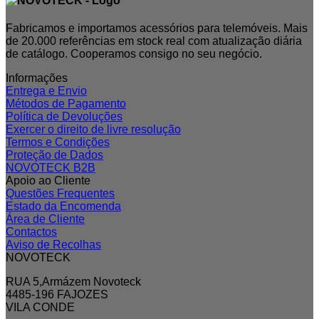
Fabricamos e importamos acessórios para telemóveis. Mais
de 20.000 referências em stock real com atualização diária
de catálogo. Cooperamos consigo no seu negócio.
Informações
Entrega e Envio
Métodos de Pagamento
Política de Devoluções
Exercer o direito de livre resolução
Termos e Condições
Proteção de Dados
NOVOTECK B2B
Apoio ao Cliente
Questões Frequentes
Estado da Encomenda
Área de Cliente
Contactos
Aviso de Recolhas
NOVOTECK
RUA 5,Armázem Novoteck
4485-196 FAJOZES
VILA CONDE