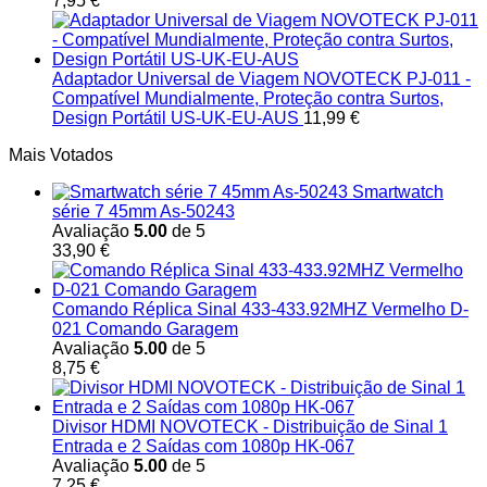
7,95
€
Adaptador Universal de Viagem NOVOTECK PJ-011 -
Compatível Mundialmente, Proteção contra Surtos,
Design Portátil US-UK-EU-AUS
11,99
€
Mais Votados
Smartwatch
série 7 45mm As-50243
Avaliação
5.00
de 5
33,90
€
Comando Réplica Sinal 433-433.92MHZ Vermelho D-
021 Comando Garagem
Avaliação
5.00
de 5
8,75
€
Divisor HDMI NOVOTECK - Distribuição de Sinal 1
Entrada e 2 Saídas com 1080p HK-067
Avaliação
5.00
de 5
7,25
€