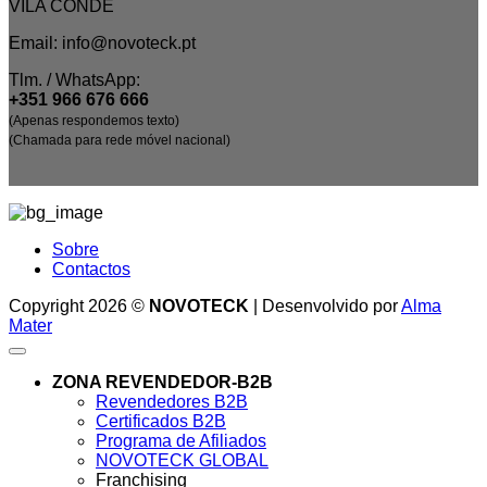
VILA CONDE
Email: info@novoteck.pt
Tlm. / WhatsApp:
+351 966 676 666
(Apenas respondemos texto)
(Chamada para rede móvel nacional)
Sobre
Contactos
Copyright 2026 ©
NOVOTECK
| Desenvolvido por
Alma
Mater
ZONA REVENDEDOR-B2B
Revendedores B2B
Certificados B2B
Programa de Afiliados
NOVOTECK GLOBAL
Franchising