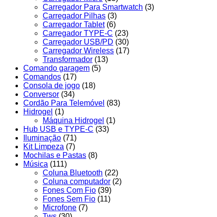
Carregador Para Smartwatch
(3)
Carregador Pilhas
(3)
Carregador Tablet
(6)
Carregador TYPE-C
(23)
Carregador USB/PD
(30)
Carregador Wireless
(17)
Transformador
(13)
Comando garagem
(5)
Comandos
(17)
Consola de jogo
(18)
Conversor
(34)
Cordão Para Telemóvel
(83)
Hidrogel
(1)
Máquina Hidrogel
(1)
Hub USB e TYPE-C
(33)
Iluminação
(71)
Kit Limpeza
(7)
Mochilas e Pastas
(8)
Música
(111)
Coluna Bluetooth
(22)
Coluna computador
(2)
Fones Com Fio
(39)
Fones Sem Fio
(11)
Microfone
(7)
Tws
(30)