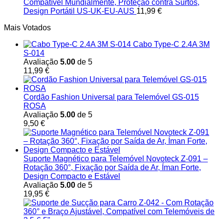
Compatível Mundialmente, Proteção contra Surtos,
Design Portátil US-UK-EU-AUS
11,99
€
Mais Votados
Cabo Type-C 2.4A 3M
S-014
Avaliação
5.00
de 5
11,99
€
Cordão Fashion Universal para Telemóvel GS-015
ROSA
Avaliação
5.00
de 5
9,50
€
Suporte Magnético para Telemóvel Novoteck Z-091 –
Rotação 360°, Fixação por Saída de Ar, Íman Forte,
Design Compacto e Estável
Avaliação
5.00
de 5
19,95
€