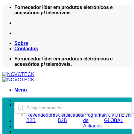
Skip
Fornecedor líder em produtos eletrónicos e
to
acessórios p/ telemóveis.
content
Sobre
Contactos
Fornecedor líder em produtos eletrónicos e
acessórios p/ telemóveis.
Menu
Products
ZONA REVENDEDOR-B2B
search
Revendedores
Certificados
Programa
NOVOTECK
F
B2B
B2B
de
GLOBAL
Afiliados