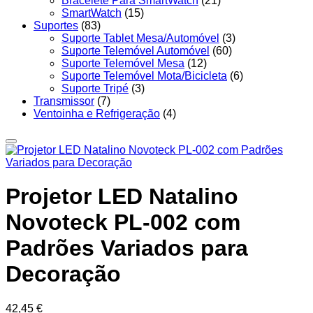
Bracelete Para SmartWatch
(21)
SmartWatch
(15)
Suportes
(83)
Suporte Tablet Mesa/Automóvel
(3)
Suporte Telemóvel Automóvel
(60)
Suporte Telemóvel Mesa
(12)
Suporte Telemóvel Mota/Bicicleta
(6)
Suporte Tripé
(3)
Transmissor
(7)
Ventoinha e Refrigeração
(4)
Projetor LED Natalino
Novoteck PL-002 com
Padrões Variados para
Decoração
42,45
€