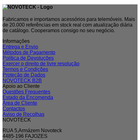
Fabricamos e importamos acessórios para telemóveis. Mais
de 20.000 referências em stock real com atualização diária
de catálogo. Cooperamos consigo no seu negócio.
Informações
Entrega e Envio
Métodos de Pagamento
Política de Devoluções
Exercer o direito de livre resolução
Termos e Condições
Proteção de Dados
NOVOTECK B2B
Apoio ao Cliente
Questões Frequentes
Estado da Encomenda
Área de Cliente
Contactos
Aviso de Recolhas
NOVOTECK
RUA 5,Armázem Novoteck
4485-196 FAJOZES