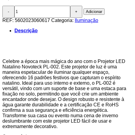
Quantidade
Adicionar
de
Projetor
REF:
5602023060617
Categoria:
Iluminação
LED
Natalino
Descrição
Novoteck
PL-
002
com
Padrões
Celebre a época mais mágica do ano com o Projetor LED
Variados
Natalino Novoteck PL-002. Este projetor de luz é uma
para
maneira espetacular de iluminar qualquer espaço,
Decoração
oferecendo 16 padrões festivos que capturam o espírito
natalino. Ideal para uso interno e externo, o PL-002 é
versátil, vindo com um suporte de base e uma estaca para
fixação no solo, permitindo que você crie um ambiente
encantador onde desejar. O design robusto e resistente à
água garante durabilidade e a certificação CE e RoHS
confirma a sua segurança e eficiência energética.
Transforme sua casa ou evento numa cena de inverno
deslumbrante com este projetor LED fácil de usar e
extremamente decorativo.