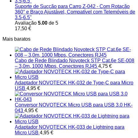
Suporte de Sucção para Carro Z-042 - Com Rotação
360° e Braço Ajustável, Compatível com Telemóveis de
3.5-6.5"
Avaliação
5.00
de 5
17,50
€
Mais baratos
Cabo de Rede Blindado Novoteck STP Cat.6e SE-008
– 3,0m, 1000 Mbps, Conectores RJ45
4,75
€
Adaptador NOVOTECK HK-032 de Type-C para Micro
USB
4,95
€
Conversor NOVOTECK Micro USB para USB 3.0 HK-
043
4,95
€
Adaptador NOVOTECK HK-033 de Lightning para
Micro USB
4,95
€