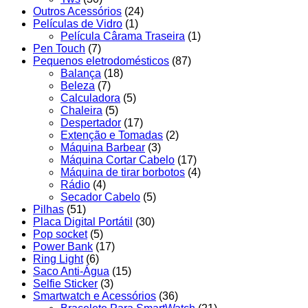
Outros Acessórios
(24)
Películas de Vidro
(1)
Película Cârama Traseira
(1)
Pen Touch
(7)
Pequenos eletrodomésticos
(87)
Balança
(18)
Beleza
(7)
Calculadora
(5)
Chaleira
(5)
Despertador
(17)
Extenção e Tomadas
(2)
Máquina Barbear
(3)
Máquina Cortar Cabelo
(17)
Máquina de tirar borbotos
(4)
Rádio
(4)
Secador Cabelo
(5)
Pilhas
(51)
Placa Digital Portátil
(30)
Pop socket
(5)
Power Bank
(17)
Ring Light
(6)
Saco Anti-Água
(15)
Selfie Sticker
(3)
Smartwatch e Acessórios
(36)