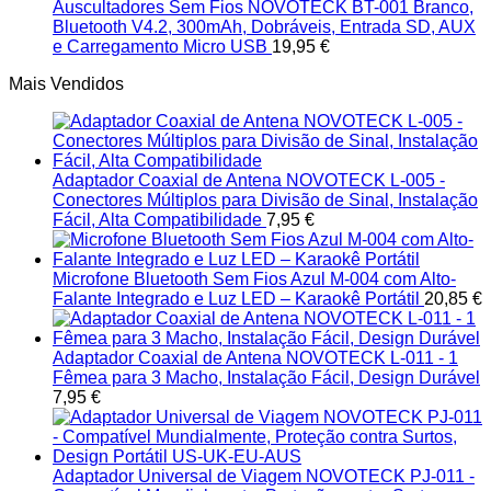
Auscultadores Sem Fios NOVOTECK BT-001 Branco,
Bluetooth V4.2, 300mAh, Dobráveis, Entrada SD, AUX
e Carregamento Micro USB
19,95
€
Mais Vendidos
Adaptador Coaxial de Antena NOVOTECK L-005 -
Conectores Múltiplos para Divisão de Sinal, Instalação
Fácil, Alta Compatibilidade
7,95
€
Microfone Bluetooth Sem Fios Azul M-004 com Alto-
Falante Integrado e Luz LED – Karaokê Portátil
20,85
€
Adaptador Coaxial de Antena NOVOTECK L-011 - 1
Fêmea para 3 Macho, Instalação Fácil, Design Durável
7,95
€
Adaptador Universal de Viagem NOVOTECK PJ-011 -