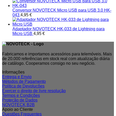
Conversor NOVOTECK Micro USB para USB 3.0 HK-
043
4,95
€
Adaptador NOVOTECK HK-033 de Lightning para
Micro USB
4,95
€
Fabricamos e importamos acessórios para telemóveis. Mais
de 20.000 referências em stock real com atualização diária
de catálogo. Cooperamos consigo no seu negócio.
Informações
Entrega e Envio
Métodos de Pagamento
Política de Devoluções
Exercer o direito de livre resolução
Termos e Condições
Proteção de Dados
NOVOTECK B2B
Apoio ao Cliente
Questões Frequentes