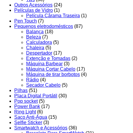
Outros Acessórios
(24)
Películas de Vidro
(1)
Película Cârama Traseira
(1)
Pen Touch
(7)
Pequenos eletrodomésticos
(87)
Balança
(18)
Beleza
(7)
Calculadora
(5)
Chaleira
(5)
Despertador
(17)
Extenção e Tomadas
(2)
Máquina Barbear
(3)
Máquina Cortar Cabelo
(17)
Máquina de tirar borbotos
(4)
Rádio
(4)
Secador Cabelo
(5)
Pilhas
(51)
Placa Digital Portátil
(30)
Pop socket
(5)
Power Bank
(17)
Ring Light
(6)
Saco Anti-Água
(15)
Selfie Sticker
(3)
Smartwatch e Acessórios
(36)