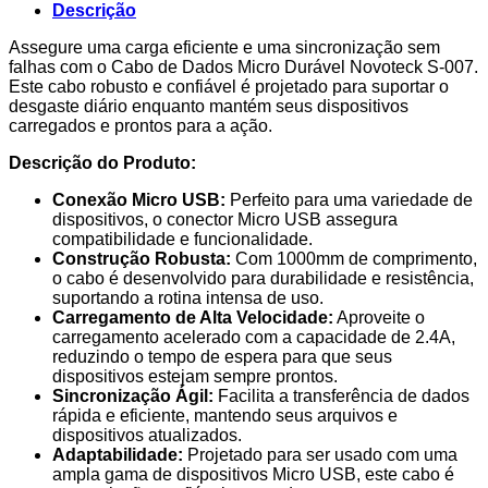
Usb
Descrição
Negro
2.4A
Assegure uma carga eficiente e uma sincronização sem
1M
falhas com o Cabo de Dados Micro Durável Novoteck S-007.
S-
Este cabo robusto e confiável é projetado para suportar o
007
desgaste diário enquanto mantém seus dispositivos
carregados e prontos para a ação.
Descrição do Produto:
Conexão Micro USB:
Perfeito para uma variedade de
dispositivos, o conector Micro USB assegura
compatibilidade e funcionalidade.
Construção Robusta:
Com 1000mm de comprimento,
o cabo é desenvolvido para durabilidade e resistência,
suportando a rotina intensa de uso.
Carregamento de Alta Velocidade:
Aproveite o
carregamento acelerado com a capacidade de 2.4A,
reduzindo o tempo de espera para que seus
dispositivos estejam sempre prontos.
Sincronização Ágil:
Facilita a transferência de dados
rápida e eficiente, mantendo seus arquivos e
dispositivos atualizados.
Adaptabilidade:
Projetado para ser usado com uma
ampla gama de dispositivos Micro USB, este cabo é