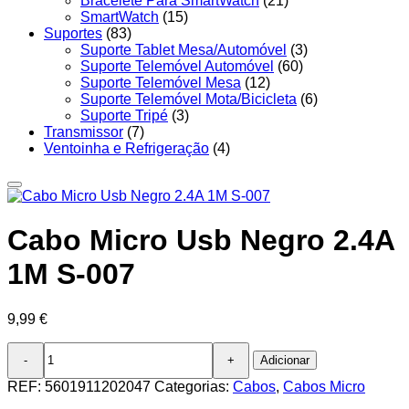
Bracelete Para SmartWatch
(21)
SmartWatch
(15)
Suportes
(83)
Suporte Tablet Mesa/Automóvel
(3)
Suporte Telemóvel Automóvel
(60)
Suporte Telemóvel Mesa
(12)
Suporte Telemóvel Mota/Bicicleta
(6)
Suporte Tripé
(3)
Transmissor
(7)
Ventoinha e Refrigeração
(4)
Cabo Micro Usb Negro 2.4A
1M S-007
9,99
€
Quantidade
Adicionar
de
Cabo
REF:
5601911202047
Categorias:
Cabos
,
Cabos Micro
Micro