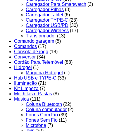
Carregador Para Smartwatch
(3)
Carregador Pilhas
(3)
Carregador Tablet
(6)
Carregador TYPE-C
(23)
Carregador USB/PD
(30)
Carregador Wireless
(17)
Transformador
(13)
Comando garagem
(5)
Comandos
(17)
Consola de jogo
(18)
Conversor
(34)
Cordão Para Telemóvel
(83)
Hidrogel
(1)
Máquina Hidrogel
(1)
Hub USB e TYPE-C
(33)
Iluminação
(71)
Kit Limpeza
(7)
Mochilas e Pastas
(8)
Música
(111)
Coluna Bluetooth
(22)
Coluna computador
(2)
Fones Com Fio
(39)
Fones Sem Fio
(11)
Microfone
(7)
Tws
(30)