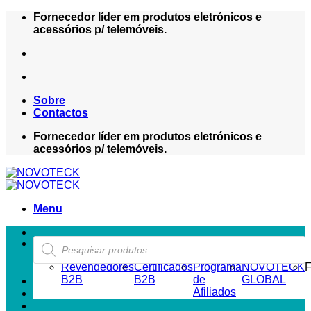
Skip
Fornecedor líder em produtos eletrónicos e
to
acessórios p/ telemóveis.
content
Sobre
Contactos
Fornecedor líder em produtos eletrónicos e
acessórios p/ telemóveis.
Menu
Products
ZONA REVENDEDOR-B2B
search
Revendedores
Certificados
Programa
NOVOTECK
F
B2B
B2B
de
GLOBAL
Afiliados