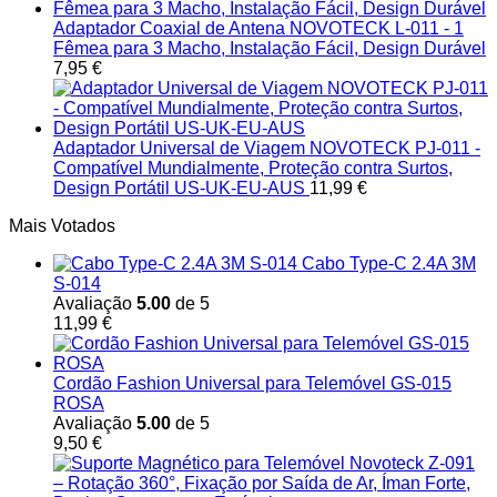
Adaptador Coaxial de Antena NOVOTECK L-011 - 1
Fêmea para 3 Macho, Instalação Fácil, Design Durável
7,95
€
Adaptador Universal de Viagem NOVOTECK PJ-011 -
Compatível Mundialmente, Proteção contra Surtos,
Design Portátil US-UK-EU-AUS
11,99
€
Mais Votados
Cabo Type-C 2.4A 3M
S-014
Avaliação
5.00
de 5
11,99
€
Cordão Fashion Universal para Telemóvel GS-015
ROSA
Avaliação
5.00
de 5
9,50
€