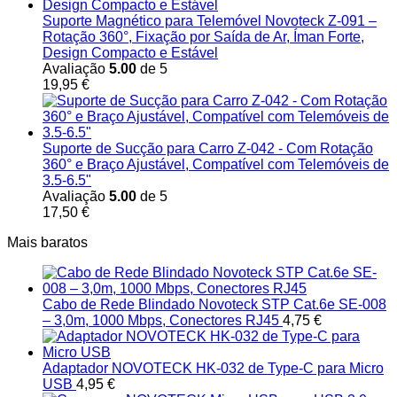
Suporte Magnético para Telemóvel Novoteck Z-091 –
Rotação 360°, Fixação por Saída de Ar, Íman Forte,
Design Compacto e Estável
Avaliação
5.00
de 5
19,95
€
Suporte de Sucção para Carro Z-042 - Com Rotação
360° e Braço Ajustável, Compatível com Telemóveis de
3.5-6.5"
Avaliação
5.00
de 5
17,50
€
Mais baratos
Cabo de Rede Blindado Novoteck STP Cat.6e SE-008
– 3,0m, 1000 Mbps, Conectores RJ45
4,75
€
Adaptador NOVOTECK HK-032 de Type-C para Micro
USB
4,95
€