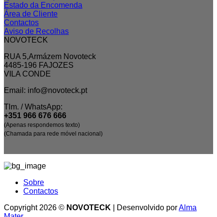
Estado da Encomenda
Área de Cliente
Contactos
Aviso de Recolhas
NOVOTECK
RUA 5,Armázem Novoteck
4485-196 FAJOZES
VILA CONDE
Email: info@novoteck.pt
Tlm. / WhatsApp:
+351 966 676 666
(Apenas respondemos texto)
(Chamada para rede móvel nacional)
Sobre
Contactos
Copyright 2026 ©
NOVOTECK
| Desenvolvido por
Alma
Mater