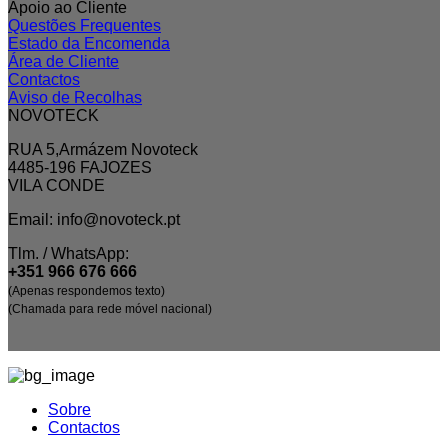
Apoio ao Cliente
Questões Frequentes
Estado da Encomenda
Área de Cliente
Contactos
Aviso de Recolhas
NOVOTECK
RUA 5,Armázem Novoteck
4485-196 FAJOZES
VILA CONDE
Email: info@novoteck.pt
Tlm. / WhatsApp:
+351 966 676 666
(Apenas respondemos texto)
(Chamada para rede móvel nacional)
Sobre
Contactos