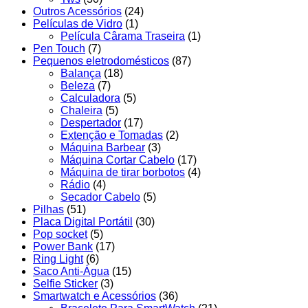
Outros Acessórios
(24)
Películas de Vidro
(1)
Película Cârama Traseira
(1)
Pen Touch
(7)
Pequenos eletrodomésticos
(87)
Balança
(18)
Beleza
(7)
Calculadora
(5)
Chaleira
(5)
Despertador
(17)
Extenção e Tomadas
(2)
Máquina Barbear
(3)
Máquina Cortar Cabelo
(17)
Máquina de tirar borbotos
(4)
Rádio
(4)
Secador Cabelo
(5)
Pilhas
(51)
Placa Digital Portátil
(30)
Pop socket
(5)
Power Bank
(17)
Ring Light
(6)
Saco Anti-Água
(15)
Selfie Sticker
(3)
Smartwatch e Acessórios
(36)