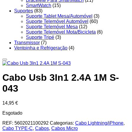
Bracelete Para SmartWatch
(21)
SmartWatch
(15)
Suportes
(83)
Suporte Tablet Mesa/Automóvel
(3)
Suporte Telemóvel Automóvel
(60)
Suporte Telemóvel Mesa
(12)
Suporte Telemóvel Mota/Bicicleta
(6)
Suporte Tripé
(3)
Transmissor
(7)
Ventoinha e Refrigeração
(4)
Cabo Usb 3In1 2.4A 1M S-
043
14,95
€
Esgotado
REF:
5602021100292
Categorias:
Cabo Lightning/iPhone
,
Cabo TYPE-C
,
Cabos
,
Cabos Micro