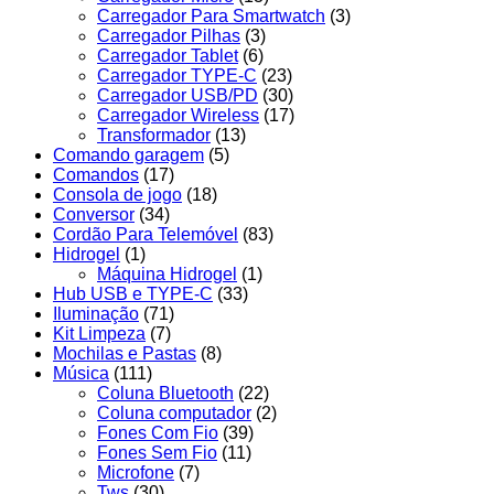
Carregador Para Smartwatch
(3)
Carregador Pilhas
(3)
Carregador Tablet
(6)
Carregador TYPE-C
(23)
Carregador USB/PD
(30)
Carregador Wireless
(17)
Transformador
(13)
Comando garagem
(5)
Comandos
(17)
Consola de jogo
(18)
Conversor
(34)
Cordão Para Telemóvel
(83)
Hidrogel
(1)
Máquina Hidrogel
(1)
Hub USB e TYPE-C
(33)
Iluminação
(71)
Kit Limpeza
(7)
Mochilas e Pastas
(8)
Música
(111)
Coluna Bluetooth
(22)
Coluna computador
(2)
Fones Com Fio
(39)
Fones Sem Fio
(11)
Microfone
(7)
Tws
(30)