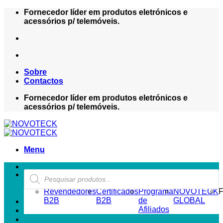
Skip
Fornecedor líder em produtos eletrónicos e
to
acessórios p/ telemóveis.
content
Sobre
Contactos
Fornecedor líder em produtos eletrónicos e
acessórios p/ telemóveis.
Menu
Products
ZONA REVENDEDOR-B2B
search
Revendedores
Certificados
Programa
NOVOTECK
F
B2B
B2B
de
GLOBAL
Afiliados