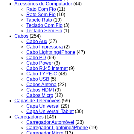
Acessórios de Computador
(44)
Rato Com Fio
(11)
Rato Sem Fio
(10)
Tapete Rato
(19)
Teclado Com Fio
(3)
Teclado Sem Fio
(1)
Cabos
(254)
Cabo Aux
(37)
Cabo Impressora
(2)
Cabo Lightning/iPhone
(47)
Cabo PD
(69)
Cabo Power
(3)
Cabo RJ45 Internet
(9)
Cabo TYPE-C
(48)
Cabo USB
(5)
Cabos Antena
(22)
Cabos HDMI
(9)
Cabos Micro
(12)
Capas de Telemóveis
(59)
Capa Universal
(29)
Capa Universal Tablet
(30)
Carregadores
(149)
Carregador Automóvel
(23)
Carregador Lightning/iPhone
(19)
Carregador Micro
(13)