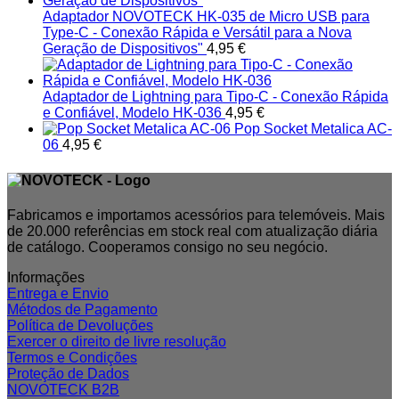
Adaptador NOVOTECK HK-035 de Micro USB para
Type-C - Conexão Rápida e Versátil para a Nova
Geração de Dispositivos"
4,95
€
Adaptador de Lightning para Tipo-C - Conexão Rápida
e Confiável, Modelo HK-036
4,95
€
Pop Socket Metalica AC-
06
4,95
€
Fabricamos e importamos acessórios para telemóveis. Mais
de 20.000 referências em stock real com atualização diária
de catálogo. Cooperamos consigo no seu negócio.
Informações
Entrega e Envio
Métodos de Pagamento
Política de Devoluções
Exercer o direito de livre resolução
Termos e Condições
Proteção de Dados
NOVOTECK B2B