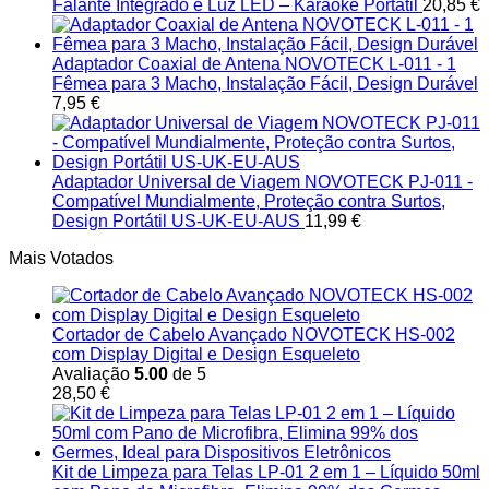
Falante Integrado e Luz LED – Karaokê Portátil
20,85
€
Adaptador Coaxial de Antena NOVOTECK L-011 - 1
Fêmea para 3 Macho, Instalação Fácil, Design Durável
7,95
€
Adaptador Universal de Viagem NOVOTECK PJ-011 -
Compatível Mundialmente, Proteção contra Surtos,
Design Portátil US-UK-EU-AUS
11,99
€
Mais Votados
Cortador de Cabelo Avançado NOVOTECK HS-002
com Display Digital e Design Esqueleto
Avaliação
5.00
de 5
28,50
€
Kit de Limpeza para Telas LP-01 2 em 1 – Líquido 50ml