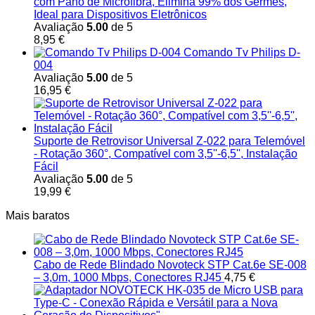
com Pano de Microfibra, Elimina 99% dos Germes,
Ideal para Dispositivos Eletrônicos
Avaliação
5.00
de 5
8,95
€
Comando Tv Philips D-
004
Avaliação
5.00
de 5
16,95
€
Suporte de Retrovisor Universal Z-022 para Telemóvel
- Rotação 360°, Compatível com 3,5''-6,5'', Instalação
Fácil
Avaliação
5.00
de 5
19,99
€
Mais baratos
Cabo de Rede Blindado Novoteck STP Cat.6e SE-008
– 3,0m, 1000 Mbps, Conectores RJ45
4,75
€