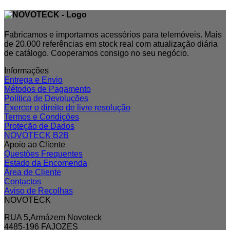
Fabricamos e importamos acessórios para telemóveis. Mais
de 20.000 referências em stock real com atualização diária
de catálogo. Cooperamos consigo no seu negócio.
Informações
Entrega e Envio
Métodos de Pagamento
Política de Devoluções
Exercer o direito de livre resolução
Termos e Condições
Proteção de Dados
NOVOTECK B2B
Apoio ao Cliente
Questões Frequentes
Estado da Encomenda
Área de Cliente
Contactos
Aviso de Recolhas
NOVOTECK
RUA 5,Armázem Novoteck
4485-196 FAJOZES