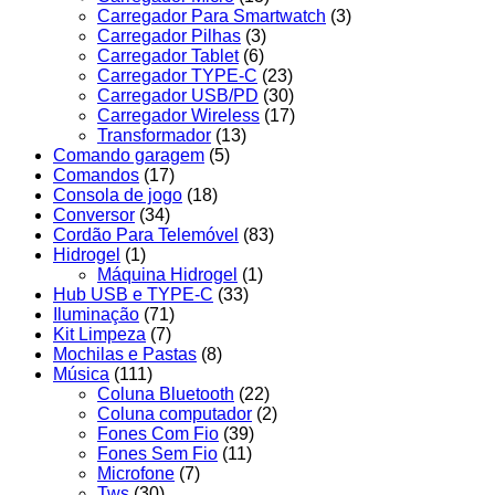
Carregador Para Smartwatch
(3)
Carregador Pilhas
(3)
Carregador Tablet
(6)
Carregador TYPE-C
(23)
Carregador USB/PD
(30)
Carregador Wireless
(17)
Transformador
(13)
Comando garagem
(5)
Comandos
(17)
Consola de jogo
(18)
Conversor
(34)
Cordão Para Telemóvel
(83)
Hidrogel
(1)
Máquina Hidrogel
(1)
Hub USB e TYPE-C
(33)
Iluminação
(71)
Kit Limpeza
(7)
Mochilas e Pastas
(8)
Música
(111)
Coluna Bluetooth
(22)
Coluna computador
(2)
Fones Com Fio
(39)
Fones Sem Fio
(11)
Microfone
(7)
Tws
(30)