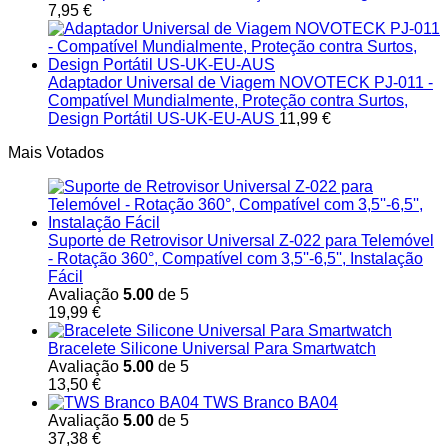
7,95
€
Adaptador Universal de Viagem NOVOTECK PJ-011 -
Compatível Mundialmente, Proteção contra Surtos,
Design Portátil US-UK-EU-AUS
11,99
€
Mais Votados
Suporte de Retrovisor Universal Z-022 para Telemóvel
- Rotação 360°, Compatível com 3,5''-6,5'', Instalação
Fácil
Avaliação
5.00
de 5
19,99
€
Bracelete Silicone Universal Para Smartwatch
Avaliação
5.00
de 5
13,50
€
TWS Branco BA04
Avaliação
5.00
de 5
37,38
€