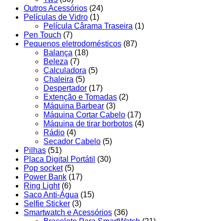
Outros Acessórios
(24)
Películas de Vidro
(1)
Película Cârama Traseira
(1)
Pen Touch
(7)
Pequenos eletrodomésticos
(87)
Balança
(18)
Beleza
(7)
Calculadora
(5)
Chaleira
(5)
Despertador
(17)
Extenção e Tomadas
(2)
Máquina Barbear
(3)
Máquina Cortar Cabelo
(17)
Máquina de tirar borbotos
(4)
Rádio
(4)
Secador Cabelo
(5)
Pilhas
(51)
Placa Digital Portátil
(30)
Pop socket
(5)
Power Bank
(17)
Ring Light
(6)
Saco Anti-Água
(15)
Selfie Sticker
(3)
Smartwatch e Acessórios
(36)