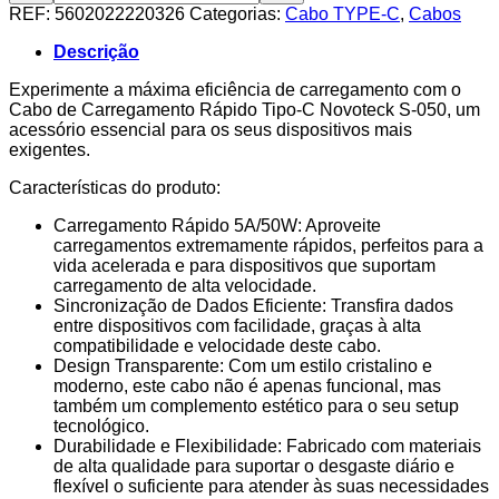
Cabo
REF:
5602022220326
Categorias:
Cabo TYPE-C
,
Cabos
Type-
C
Descrição
5A
50W
Experimente a máxima eficiência de carregamento com o
1M
Cabo de Carregamento Rápido Tipo-C Novoteck S-050, um
S-
acessório essencial para os seus dispositivos mais
050
exigentes.
PVC
Características do produto:
Transparente
Cristal
Carregamento Rápido 5A/50W: Aproveite
carregamentos extremamente rápidos, perfeitos para a
vida acelerada e para dispositivos que suportam
carregamento de alta velocidade.
Sincronização de Dados Eficiente: Transfira dados
entre dispositivos com facilidade, graças à alta
compatibilidade e velocidade deste cabo.
Design Transparente: Com um estilo cristalino e
moderno, este cabo não é apenas funcional, mas
também um complemento estético para o seu setup
tecnológico.
Durabilidade e Flexibilidade: Fabricado com materiais
de alta qualidade para suportar o desgaste diário e
flexível o suficiente para atender às suas necessidades