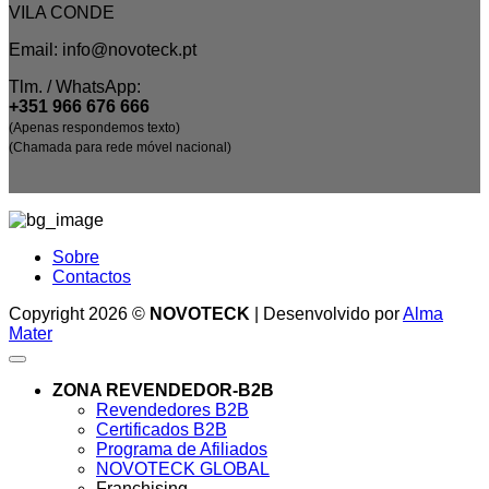
VILA CONDE
Email: info@novoteck.pt
Tlm. / WhatsApp:
+351 966 676 666
(Apenas respondemos texto)
(Chamada para rede móvel nacional)
Sobre
Contactos
Copyright 2026 ©
NOVOTECK
| Desenvolvido por
Alma
Mater
ZONA REVENDEDOR-B2B
Revendedores B2B
Certificados B2B
Programa de Afiliados
NOVOTECK GLOBAL
Franchising