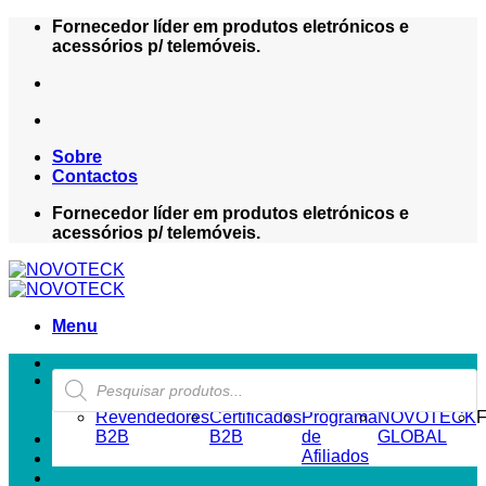
Skip
Fornecedor líder em produtos eletrónicos e
to
acessórios p/ telemóveis.
content
Sobre
Contactos
Fornecedor líder em produtos eletrónicos e
acessórios p/ telemóveis.
Menu
Products
ZONA REVENDEDOR-B2B
search
Revendedores
Certificados
Programa
NOVOTECK
F
B2B
B2B
de
GLOBAL
Afiliados