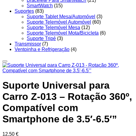
Bracelete Para SmartWatch
(21)
SmartWatch
(15)
Suportes
(83)
Suporte Tablet Mesa/Automóvel
(3)
Suporte Telemóvel Automóvel
(60)
Suporte Telemóvel Mesa
(12)
Suporte Telemóvel Mota/Bicicleta
(6)
Suporte Tripé
(3)
Transmissor
(7)
Ventoinha e Refrigeração
(4)
Suporte Universal para
Carro Z-013 – Rotação 360º,
Compatível com
Smartphone de 3.5′-6.5′”
12,50
€