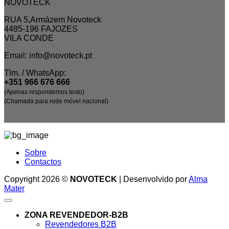
NOVOTECK
RUA 5,Armázem Novoteck
4485-196 FAJOZES
VILA CONDE
Email: info@novoteck.pt
Tlm. / WhatsApp:
+351 966 676 666
(Apenas respondemos texto)
(Chamada para rede móvel nacional)
Sobre
Contactos
Copyright 2026 ©
NOVOTECK
| Desenvolvido por
Alma
Mater
ZONA REVENDEDOR-B2B
Revendedores B2B