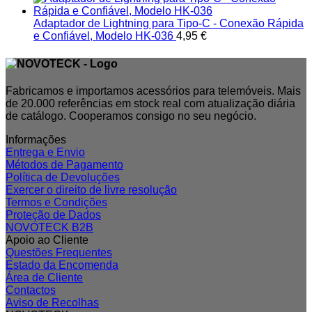
Adaptador de Lightning para Tipo-C - Conexão Rápida
e Confiável, Modelo HK-036
4,95
€
Fabricamos e importamos acessórios para telemóveis. Mais
de 20.000 referências em stock real com atualização diária
de catálogo. Cooperamos consigo no seu negócio.
Informações
Entrega e Envio
Métodos de Pagamento
Política de Devoluções
Exercer o direito de livre resolução
Termos e Condições
Proteção de Dados
NOVOTECK B2B
Apoio ao Cliente
Questões Frequentes
Estado da Encomenda
Área de Cliente
Contactos
Aviso de Recolhas