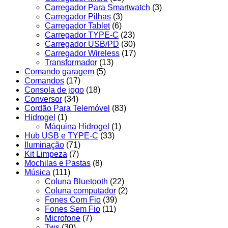
Carregador Para Smartwatch
(3)
Carregador Pilhas
(3)
Carregador Tablet
(6)
Carregador TYPE-C
(23)
Carregador USB/PD
(30)
Carregador Wireless
(17)
Transformador
(13)
Comando garagem
(5)
Comandos
(17)
Consola de jogo
(18)
Conversor
(34)
Cordão Para Telemóvel
(83)
Hidrogel
(1)
Máquina Hidrogel
(1)
Hub USB e TYPE-C
(33)
Iluminação
(71)
Kit Limpeza
(7)
Mochilas e Pastas
(8)
Música
(111)
Coluna Bluetooth
(22)
Coluna computador
(2)
Fones Com Fio
(39)
Fones Sem Fio
(11)
Microfone
(7)
Tws
(30)