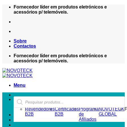
Skip
Fornecedor líder em produtos eletrónicos e
to
acessórios p/ telemóveis.
content
Sobre
Contactos
Fornecedor líder em produtos eletrónicos e
acessórios p/ telemóveis.
Menu
Products
ZONA REVENDEDOR-B2B
search
Revendedores
Certificados
Programa
NOVOTECK
F
B2B
B2B
de
GLOBAL
Afiliados