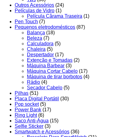
Outros Acessórios
(24)
Películas de Vidro
(1)
Película Cârama Traseira
(1)
Pen Touch
(7)
Pequenos eletrodomésticos
(87)
Balança
(18)
Beleza
(7)
Calculadora
(5)
Chaleira
(5)
Despertador
(17)
Extenção e Tomadas
(2)
Máquina Barbear
(3)
Máquina Cortar Cabelo
(17)
Máquina de tirar borbotos
(4)
Rádio
(4)
Secador Cabelo
(5)
Pilhas
(51)
Placa Digital Portátil
(30)
Pop socket
(5)
Power Bank
(17)
Ring Light
(6)
Saco Anti-Água
(15)
Selfie Sticker
(3)
Smartwatch e Acessórios
(36)