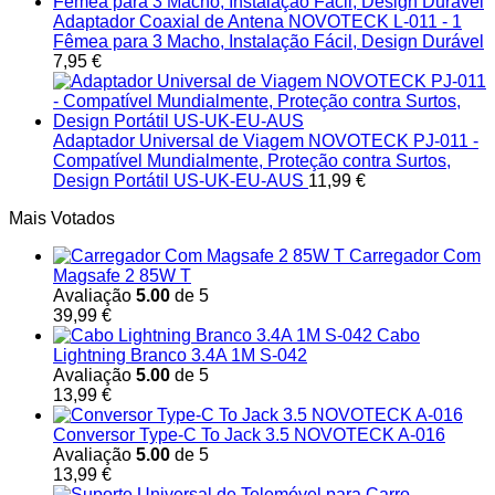
Adaptador Coaxial de Antena NOVOTECK L-011 - 1
Fêmea para 3 Macho, Instalação Fácil, Design Durável
7,95
€
Adaptador Universal de Viagem NOVOTECK PJ-011 -
Compatível Mundialmente, Proteção contra Surtos,
Design Portátil US-UK-EU-AUS
11,99
€
Mais Votados
Carregador Com
Magsafe 2 85W T
Avaliação
5.00
de 5
39,99
€
Cabo
Lightning Branco 3.4A 1M S-042
Avaliação
5.00
de 5
13,99
€
Conversor Type-C To Jack 3.5 NOVOTECK A-016
Avaliação
5.00
de 5
13,99
€