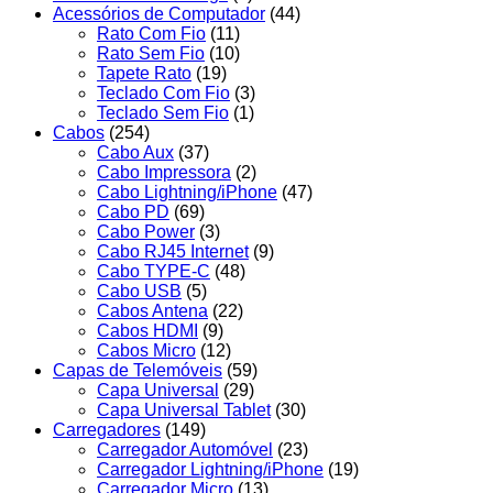
Acessórios de Computador
(44)
Rato Com Fio
(11)
Rato Sem Fio
(10)
Tapete Rato
(19)
Teclado Com Fio
(3)
Teclado Sem Fio
(1)
Cabos
(254)
Cabo Aux
(37)
Cabo Impressora
(2)
Cabo Lightning/iPhone
(47)
Cabo PD
(69)
Cabo Power
(3)
Cabo RJ45 Internet
(9)
Cabo TYPE-C
(48)
Cabo USB
(5)
Cabos Antena
(22)
Cabos HDMI
(9)
Cabos Micro
(12)
Capas de Telemóveis
(59)
Capa Universal
(29)
Capa Universal Tablet
(30)
Carregadores
(149)
Carregador Automóvel
(23)
Carregador Lightning/iPhone
(19)
Carregador Micro
(13)