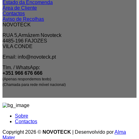
Estado da Encomenda
Área de Cliente
Contactos
Aviso de Recolhas
NOVOTECK
RUA 5,Armázem Novoteck
4485-196 FAJOZES
VILA CONDE
Email: info@novoteck.pt
Tlm. / WhatsApp:
+351 966 676 666
(Apenas respondemos texto)
(Chamada para rede móvel nacional)
Sobre
Contactos
Copyright 2026 ©
NOVOTECK
| Desenvolvido por
Alma
Mater