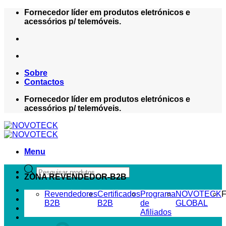
Skip
Fornecedor líder em produtos eletrónicos e
to
acessórios p/ telemóveis.
content
Sobre
Contactos
Fornecedor líder em produtos eletrónicos e
acessórios p/ telemóveis.
Menu
Products
ZONA REVENDEDOR-B2B
search
Revendedores
Certificados
Programa
NOVOTECK
F
B2B
B2B
de
GLOBAL
Afiliados