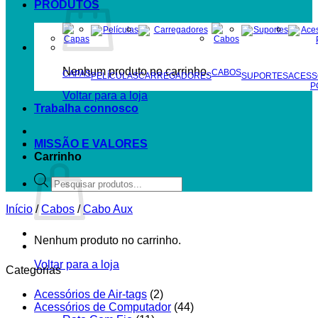
PRODUTOS
Nenhum produto no carrinho.
CABOS
CAPAS
PELÍCULAS
CARREGADORES
SUPORTES
ACESS
P
Voltar para a loja
Trabalha connosco
MISSÃO E VALORES
Carrinho
Products
search
Início
/
Cabos
/
Cabo Aux
Nenhum produto no carrinho.
Voltar para a loja
Categorias
Acessórios de Air-tags
(2)
Acessórios de Computador
(44)