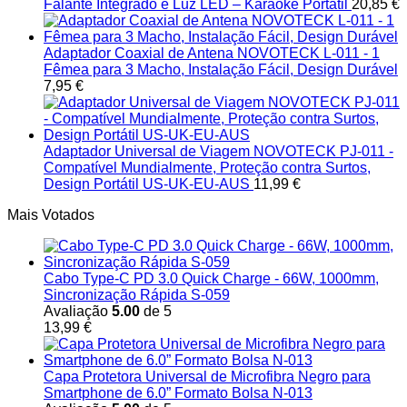
Falante Integrado e Luz LED – Karaokê Portátil
20,85
€
Adaptador Coaxial de Antena NOVOTECK L-011 - 1
Fêmea para 3 Macho, Instalação Fácil, Design Durável
7,95
€
Adaptador Universal de Viagem NOVOTECK PJ-011 -
Compatível Mundialmente, Proteção contra Surtos,
Design Portátil US-UK-EU-AUS
11,99
€
Mais Votados
Cabo Type-C PD 3.0 Quick Charge - 66W, 1000mm,
Sincronização Rápida S-059
Avaliação
5.00
de 5
13,99
€
Capa Protetora Universal de Microfibra Negro para
Smartphone de 6.0” Formato Bolsa N-013