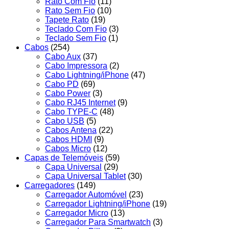
Rato Com Fio
(11)
Rato Sem Fio
(10)
Tapete Rato
(19)
Teclado Com Fio
(3)
Teclado Sem Fio
(1)
Cabos
(254)
Cabo Aux
(37)
Cabo Impressora
(2)
Cabo Lightning/iPhone
(47)
Cabo PD
(69)
Cabo Power
(3)
Cabo RJ45 Internet
(9)
Cabo TYPE-C
(48)
Cabo USB
(5)
Cabos Antena
(22)
Cabos HDMI
(9)
Cabos Micro
(12)
Capas de Telemóveis
(59)
Capa Universal
(29)
Capa Universal Tablet
(30)
Carregadores
(149)
Carregador Automóvel
(23)
Carregador Lightning/iPhone
(19)
Carregador Micro
(13)
Carregador Para Smartwatch
(3)