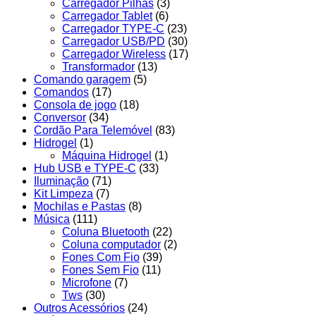
Carregador Pilhas
(3)
Carregador Tablet
(6)
Carregador TYPE-C
(23)
Carregador USB/PD
(30)
Carregador Wireless
(17)
Transformador
(13)
Comando garagem
(5)
Comandos
(17)
Consola de jogo
(18)
Conversor
(34)
Cordão Para Telemóvel
(83)
Hidrogel
(1)
Máquina Hidrogel
(1)
Hub USB e TYPE-C
(33)
Iluminação
(71)
Kit Limpeza
(7)
Mochilas e Pastas
(8)
Música
(111)
Coluna Bluetooth
(22)
Coluna computador
(2)
Fones Com Fio
(39)
Fones Sem Fio
(11)
Microfone
(7)
Tws
(30)
Outros Acessórios
(24)