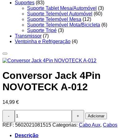
Suportes
(83)
Suporte Tablet Mesa/Automóvel
(3)
Suporte Telemóvel Automóvel
(60)
Suporte Telemóvel Mesa
(12)
Suporte Telemóvel Mota/Bicicleta
(6)
Suporte Tripé
(3)
Transmissor
(7)
Ventoinha e Refrigeração
(4)
Conversor Jack 4Pin
NOVOTECK A-012
14,99
€
Quantidade
Adicionar
de
Conversor
REF:
5602021081515
Categorias:
Cabo Aux
,
Cabos
Jack
4Pin
Descrição