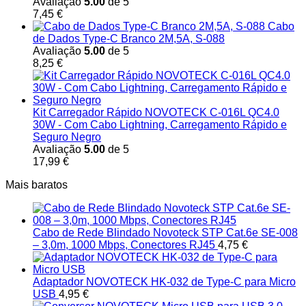
Avaliação
5.00
de 5
7,45
€
Cabo
de Dados Type-C Branco 2M,5A, S-088
Avaliação
5.00
de 5
8,25
€
Kit Carregador Rápido NOVOTECK C-016L QC4.0
30W - Com Cabo Lightning, Carregamento Rápido e
Seguro Negro
Avaliação
5.00
de 5
17,99
€
Mais baratos
Cabo de Rede Blindado Novoteck STP Cat.6e SE-008
– 3,0m, 1000 Mbps, Conectores RJ45
4,75
€
Adaptador NOVOTECK HK-032 de Type-C para Micro
USB
4,95
€