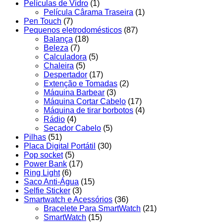
Películas de Vidro
(1)
Película Cârama Traseira
(1)
Pen Touch
(7)
Pequenos eletrodomésticos
(87)
Balança
(18)
Beleza
(7)
Calculadora
(5)
Chaleira
(5)
Despertador
(17)
Extenção e Tomadas
(2)
Máquina Barbear
(3)
Máquina Cortar Cabelo
(17)
Máquina de tirar borbotos
(4)
Rádio
(4)
Secador Cabelo
(5)
Pilhas
(51)
Placa Digital Portátil
(30)
Pop socket
(5)
Power Bank
(17)
Ring Light
(6)
Saco Anti-Água
(15)
Selfie Sticker
(3)
Smartwatch e Acessórios
(36)
Bracelete Para SmartWatch
(21)
SmartWatch
(15)