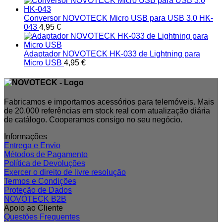
Conversor NOVOTECK Micro USB para USB 3.0 HK-
043
4,95
€
Adaptador NOVOTECK HK-033 de Lightning para
Micro USB
4,95
€
Fabricamos e importamos acessórios para telemóveis. Mais
de 20.000 referências em stock real com atualização diária
de catálogo. Cooperamos consigo no seu negócio.
Informações
Entrega e Envio
Métodos de Pagamento
Política de Devoluções
Exercer o direito de livre resolução
Termos e Condições
Proteção de Dados
NOVOTECK B2B
Apoio ao Cliente
Questões Frequentes