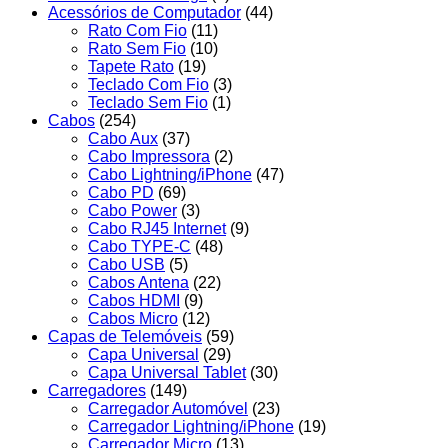
Acessórios de Computador
(44)
Rato Com Fio
(11)
Rato Sem Fio
(10)
Tapete Rato
(19)
Teclado Com Fio
(3)
Teclado Sem Fio
(1)
Cabos
(254)
Cabo Aux
(37)
Cabo Impressora
(2)
Cabo Lightning/iPhone
(47)
Cabo PD
(69)
Cabo Power
(3)
Cabo RJ45 Internet
(9)
Cabo TYPE-C
(48)
Cabo USB
(5)
Cabos Antena
(22)
Cabos HDMI
(9)
Cabos Micro
(12)
Capas de Telemóveis
(59)
Capa Universal
(29)
Capa Universal Tablet
(30)
Carregadores
(149)
Carregador Automóvel
(23)
Carregador Lightning/iPhone
(19)
Carregador Micro
(13)