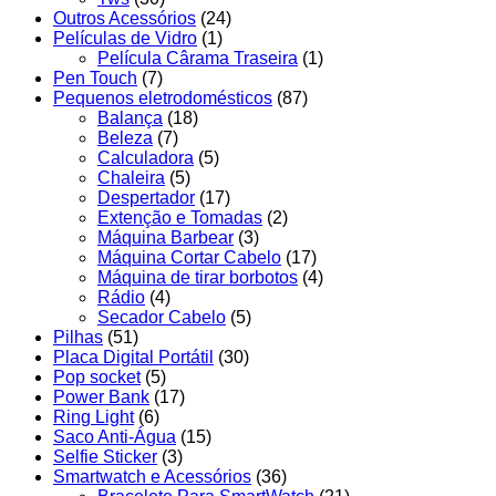
Outros Acessórios
(24)
Películas de Vidro
(1)
Película Cârama Traseira
(1)
Pen Touch
(7)
Pequenos eletrodomésticos
(87)
Balança
(18)
Beleza
(7)
Calculadora
(5)
Chaleira
(5)
Despertador
(17)
Extenção e Tomadas
(2)
Máquina Barbear
(3)
Máquina Cortar Cabelo
(17)
Máquina de tirar borbotos
(4)
Rádio
(4)
Secador Cabelo
(5)
Pilhas
(51)
Placa Digital Portátil
(30)
Pop socket
(5)
Power Bank
(17)
Ring Light
(6)
Saco Anti-Água
(15)
Selfie Sticker
(3)
Smartwatch e Acessórios
(36)