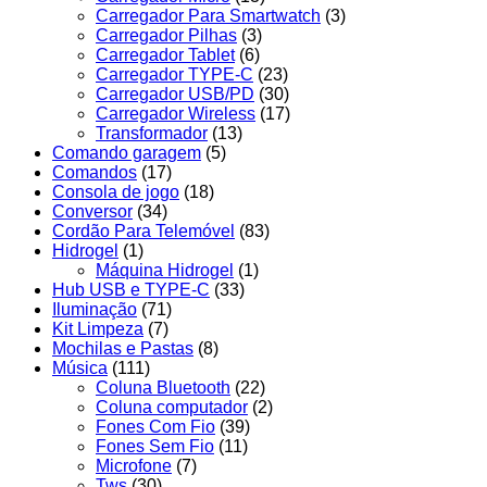
Carregador Para Smartwatch
(3)
Carregador Pilhas
(3)
Carregador Tablet
(6)
Carregador TYPE-C
(23)
Carregador USB/PD
(30)
Carregador Wireless
(17)
Transformador
(13)
Comando garagem
(5)
Comandos
(17)
Consola de jogo
(18)
Conversor
(34)
Cordão Para Telemóvel
(83)
Hidrogel
(1)
Máquina Hidrogel
(1)
Hub USB e TYPE-C
(33)
Iluminação
(71)
Kit Limpeza
(7)
Mochilas e Pastas
(8)
Música
(111)
Coluna Bluetooth
(22)
Coluna computador
(2)
Fones Com Fio
(39)
Fones Sem Fio
(11)
Microfone
(7)
Tws
(30)