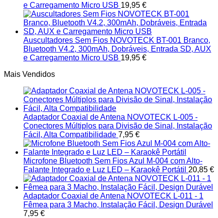
e Carregamento Micro USB
19,95
€
Auscultadores Sem Fios NOVOTECK BT-001 Branco,
Bluetooth V4.2, 300mAh, Dobráveis, Entrada SD, AUX
e Carregamento Micro USB
19,95
€
Mais Vendidos
Adaptador Coaxial de Antena NOVOTECK L-005 -
Conectores Múltiplos para Divisão de Sinal, Instalação
Fácil, Alta Compatibilidade
7,95
€
Microfone Bluetooth Sem Fios Azul M-004 com Alto-
Falante Integrado e Luz LED – Karaokê Portátil
20,85
€
Adaptador Coaxial de Antena NOVOTECK L-011 - 1
Fêmea para 3 Macho, Instalação Fácil, Design Durável
7,95
€