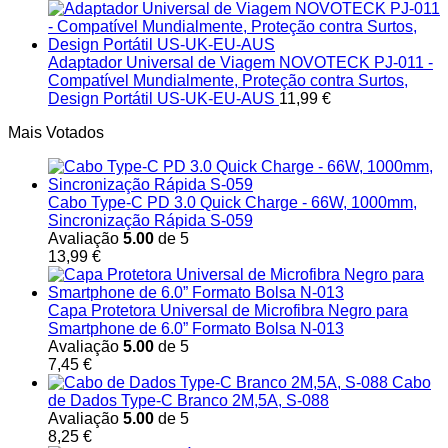
Adaptador Universal de Viagem NOVOTECK PJ-011 -
Compatível Mundialmente, Proteção contra Surtos,
Design Portátil US-UK-EU-AUS
11,99
€
Mais Votados
Cabo Type-C PD 3.0 Quick Charge - 66W, 1000mm,
Sincronização Rápida S-059
Avaliação
5.00
de 5
13,99
€
Capa Protetora Universal de Microfibra Negro para
Smartphone de 6.0” Formato Bolsa N-013
Avaliação
5.00
de 5
7,45
€
Cabo
de Dados Type-C Branco 2M,5A, S-088
Avaliação
5.00
de 5
8,25
€