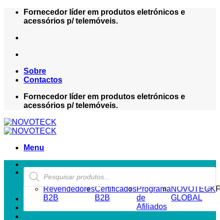
Skip
Fornecedor líder em produtos eletrónicos e
to
acessórios p/ telemóveis.
content
Sobre
Contactos
Fornecedor líder em produtos eletrónicos e
acessórios p/ telemóveis.
Menu
Products
ZONA REVENDEDOR-B2B
search
Revendedores
Certificados
Programa
NOVOTECK
F
B2B
B2B
de
GLOBAL
Afiliados