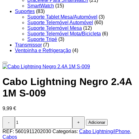
Bracelete Para SmartWatch
(21)
SmartWatch
(15)
Suportes
(83)
Suporte Tablet Mesa/Automóvel
(3)
Suporte Telemóvel Automóvel
(60)
Suporte Telemóvel Mesa
(12)
Suporte Telemóvel Mota/Bicicleta
(6)
Suporte Tripé
(3)
Transmissor
(7)
Ventoinha e Refrigeração
(4)
Cabo Lightning Negro 2.4A
1M S-009
9,99
€
Quantidade
Adicionar
de
Cabo
REF:
5601911202030
Categorias:
Cabo Lightning/iPhone
,
Lightning
Cabos