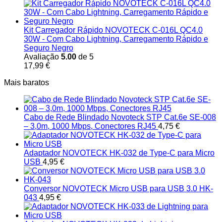
Kit Carregador Rápido NOVOTECK C-016L QC4.0
30W - Com Cabo Lightning, Carregamento Rápido e
Seguro Negro
Avaliação
5.00
de 5
17,99
€
Mais baratos
Cabo de Rede Blindado Novoteck STP Cat.6e SE-008
– 3,0m, 1000 Mbps, Conectores RJ45
4,75
€
Adaptador NOVOTECK HK-032 de Type-C para Micro
USB
4,95
€
Conversor NOVOTECK Micro USB para USB 3.0 HK-
043
4,95
€