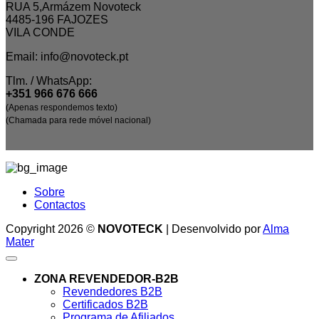
RUA 5,Armázem Novoteck
4485-196 FAJOZES
VILA CONDE
Email: info@novoteck.pt
Tlm. / WhatsApp:
+351 966 676 666
(Apenas respondemos texto)
(Chamada para rede móvel nacional)
Sobre
Contactos
Copyright 2026 ©
NOVOTECK
| Desenvolvido por
Alma
Mater
ZONA REVENDEDOR-B2B
Revendedores B2B
Certificados B2B
Programa de Afiliados