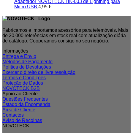
Adaptador NOVOTECK HK-033 de Lightning para
Micro USB
4,95
€
Fabricamos e importamos acessórios para telemóveis. Mais
de 20.000 referências em stock real com atualização diária
de catálogo. Cooperamos consigo no seu negócio.
Informações
Entrega e Envio
Métodos de Pagamento
Política de Devoluções
Exercer o direito de livre resolução
Termos e Condições
Proteção de Dados
NOVOTECK B2B
Apoio ao Cliente
Questões Frequentes
Estado da Encomenda
Área de Cliente
Contactos
Aviso de Recolhas
NOVOTECK