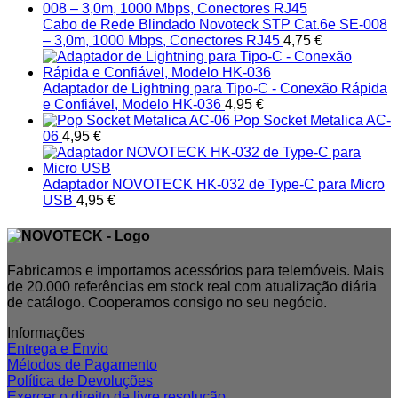
Cabo de Rede Blindado Novoteck STP Cat.6e SE-008
– 3,0m, 1000 Mbps, Conectores RJ45
4,75
€
Adaptador de Lightning para Tipo-C - Conexão Rápida
e Confiável, Modelo HK-036
4,95
€
Pop Socket Metalica AC-
06
4,95
€
Adaptador NOVOTECK HK-032 de Type-C para Micro
USB
4,95
€
Fabricamos e importamos acessórios para telemóveis. Mais
de 20.000 referências em stock real com atualização diária
de catálogo. Cooperamos consigo no seu negócio.
Informações
Entrega e Envio
Métodos de Pagamento
Política de Devoluções
Exercer o direito de livre resolução