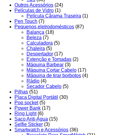
Outros Acessórios
(24)
Películas de Vidro
(1)
Película Cârama Traseira
(1)
Pen Touch
(7)
Pequenos eletrodomésticos
(87)
Balança
(18)
Beleza
(7)
Calculadora
(5)
Chaleira
(5)
Despertador
(17)
Extenção e Tomadas
(2)
Máquina Barbear
(3)
Máquina Cortar Cabelo
(17)
Máquina de tirar borbotos
(4)
Rádio
(4)
Secador Cabelo
(5)
Pilhas
(51)
Placa Digital Portátil
(30)
Pop socket
(5)
Power Bank
(17)
Ring Light
(6)
Saco Anti-Água
(15)
Selfie Sticker
(3)
Smartwatch e Acessórios
(36)