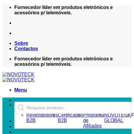
Skip
Fornecedor líder em produtos eletrónicos e
to
acessórios p/ telemóveis.
content
Sobre
Contactos
Fornecedor líder em produtos eletrónicos e
acessórios p/ telemóveis.
Menu
Products
ZONA REVENDEDOR-B2B
search
Revendedores
Certificados
Programa
NOVOTECK
F
B2B
B2B
de
GLOBAL
Afiliados