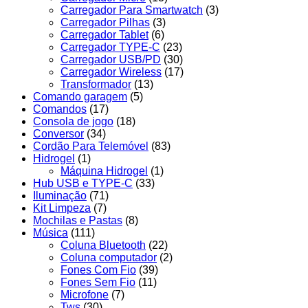
Carregador Para Smartwatch
(3)
Carregador Pilhas
(3)
Carregador Tablet
(6)
Carregador TYPE-C
(23)
Carregador USB/PD
(30)
Carregador Wireless
(17)
Transformador
(13)
Comando garagem
(5)
Comandos
(17)
Consola de jogo
(18)
Conversor
(34)
Cordão Para Telemóvel
(83)
Hidrogel
(1)
Máquina Hidrogel
(1)
Hub USB e TYPE-C
(33)
Iluminação
(71)
Kit Limpeza
(7)
Mochilas e Pastas
(8)
Música
(111)
Coluna Bluetooth
(22)
Coluna computador
(2)
Fones Com Fio
(39)
Fones Sem Fio
(11)
Microfone
(7)
Tws
(30)