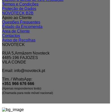
Termos e Condições
Proteção de Dados
NOVOTECK B2B
Apoio ao Cliente
Questões Frequentes
Estado da Encomenda
Área de Cliente
Contactos
Aviso de Recolhas
NOVOTECK
RUA 5,Armázem Novoteck
4485-196 FAJOZES
VILA CONDE
Email: info@novoteck.pt
Tlm. / WhatsApp:
+351 966 676 666
(Apenas respondemos texto)
(Chamada para rede móvel nacional)