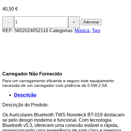
40,50
€
Quantidade
Adicionar
de
Auriculares
REF:
5602024052116
Categorias:
Música
,
Tws
Bluetooth
TWS
Branco
BT-
019
–
Estojo
de
Carregador Não Fornecido
Carregamento
Para um carregamento eficiente e seguro este equipamento
Transparente,
necessita de um carregador com potência de 0.5W-2.5A
Design
Moderno
Descrição
Descrição do Produto:
Os Auriculares Bluetooth TWS Novoteck BT-019 destacam-
se pelo design moderno e funcional. Com tecnologia
Bluetooth v5.3, oferecem uma conexão estável e rápida,
proporcionando uma experiência de som clara e imersiva,