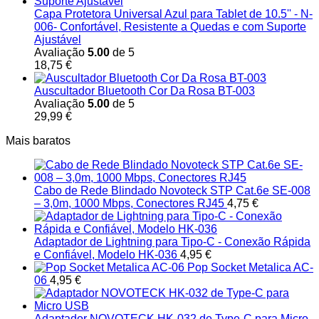
Capa Protetora Universal Azul para Tablet de 10.5'' - N-
006- Confortável, Resistente a Quedas e com Suporte
Ajustável
Avaliação
5.00
de 5
18,75
€
Auscultador Bluetooth Cor Da Rosa BT-003
Avaliação
5.00
de 5
29,99
€
Mais baratos
Cabo de Rede Blindado Novoteck STP Cat.6e SE-008
– 3,0m, 1000 Mbps, Conectores RJ45
4,75
€
Adaptador de Lightning para Tipo-C - Conexão Rápida
e Confiável, Modelo HK-036
4,95
€
Pop Socket Metalica AC-
06
4,95
€
Adaptador NOVOTECK HK-032 de Type-C para Micro