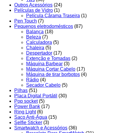
Outros Acessórios
(24)
Películas de Vidro
(1)
Película Cârama Traseira
(1)
Pen Touch
(7)
Pequenos eletrodomésticos
(87)
Balança
(18)
Beleza
(7)
Calculadora
(5)
Chaleira
(5)
Despertador
(17)
Extenção e Tomadas
(2)
Máquina Barbear
(3)
Máquina Cortar Cabelo
(17)
Máquina de tirar borbotos
(4)
Rádio
(4)
Secador Cabelo
(5)
Pilhas
(51)
Placa Digital Portátil
(30)
Pop socket
(5)
Power Bank
(17)
Ring Light
(6)
Saco Anti-Água
(15)
Selfie Sticker
(3)
Smartwatch e Acessórios
(36)