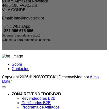
RUA 5,Armázem Novoteck
4485-196 FAJOZES
VILA CONDE
Email: info@novoteck.pt
Tlm. / WhatsApp:
+351 966 676 666
(Apenas respondemos texto)
(Chamada para rede móvel nacional)
Sobre
Contactos
Copyright 2026 ©
NOVOTECK
| Desenvolvido por
Alma
Mater
ZONA REVENDEDOR-B2B
Revendedores B2B
Certificados B2B
Programa de Afiliados