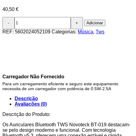
40,50
€
Quantidade
Adicionar
de
Auriculares
REF:
5602024052109
Categorias:
Música
,
Tws
Bluetooth
TWS
Negro
BT-
019
–
Estojo
de
Carregador Não Fornecido
Carregamento
Para um carregamento eficiente e seguro este equipamento
Transparente,
necessita de um carregador com potência de 0.5W-2.5A
Design
Moderno
Descrição
Avaliações (0)
Descrição do Produto:
Os Auriculares Bluetooth TWS Novoteck BT-019 destacam-
se pelo design moderno e funcional. Com tecnologia
Bluetooth v5.3, oferecem uma conexão estável e rápida,