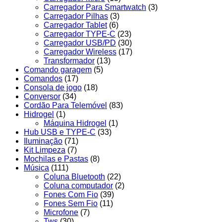
Carregador Para Smartwatch
(3)
Carregador Pilhas
(3)
Carregador Tablet
(6)
Carregador TYPE-C
(23)
Carregador USB/PD
(30)
Carregador Wireless
(17)
Transformador
(13)
Comando garagem
(5)
Comandos
(17)
Consola de jogo
(18)
Conversor
(34)
Cordão Para Telemóvel
(83)
Hidrogel
(1)
Máquina Hidrogel
(1)
Hub USB e TYPE-C
(33)
Iluminação
(71)
Kit Limpeza
(7)
Mochilas e Pastas
(8)
Música
(111)
Coluna Bluetooth
(22)
Coluna computador
(2)
Fones Com Fio
(39)
Fones Sem Fio
(11)
Microfone
(7)
Tws
(30)