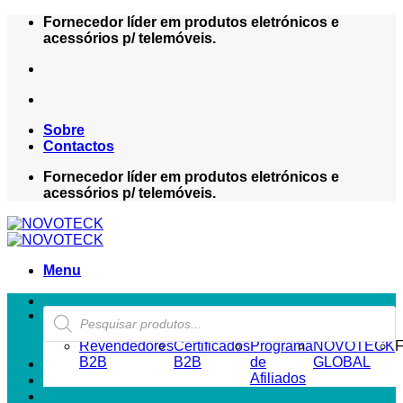
Skip
Fornecedor líder em produtos eletrónicos e
to
acessórios p/ telemóveis.
content
Sobre
Contactos
Fornecedor líder em produtos eletrónicos e
acessórios p/ telemóveis.
Menu
Products
ZONA REVENDEDOR-B2B
search
Revendedores
Certificados
Programa
NOVOTECK
F
B2B
B2B
de
GLOBAL
Afiliados