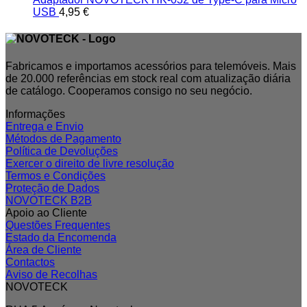
USB
4,95
€
Fabricamos e importamos acessórios para telemóveis. Mais
de 20.000 referências em stock real com atualização diária
de catálogo. Cooperamos consigo no seu negócio.
Informações
Entrega e Envio
Métodos de Pagamento
Política de Devoluções
Exercer o direito de livre resolução
Termos e Condições
Proteção de Dados
NOVOTECK B2B
Apoio ao Cliente
Questões Frequentes
Estado da Encomenda
Área de Cliente
Contactos
Aviso de Recolhas
NOVOTECK