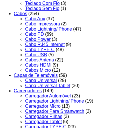
Teclado Com Fio
(3)
Teclado Sem Fio
(1)
Cabos
(254)
Cabo Aux
(37)
Cabo Impressora
(2)
Cabo Lightning/iPhone
(47)
Cabo PD
(69)
Cabo Power
(3)
Cabo RJ45 Internet
(9)
Cabo TYPE-C
(48)
Cabo USB
(5)
Cabos Antena
(22)
Cabos HDMI
(9)
Cabos Micro
(12)
Capas de Telemóveis
(59)
Capa Universal
(29)
Capa Universal Tablet
(30)
Carregadores
(149)
Carregador Automóvel
(23)
Carregador Lightning/iPhone
(19)
Carregador Micro
(13)
Carregador Para Smartwatch
(3)
Carregador Pilhas
(3)
Carregador Tablet
(6)
Carregador TYPE-C
(23)