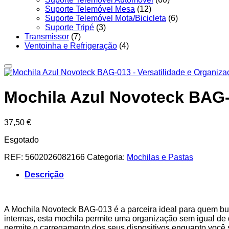
Suporte Telemóvel Mesa
(12)
Suporte Telemóvel Mota/Bicicleta
(6)
Suporte Tripé
(3)
Transmissor
(7)
Ventoinha e Refrigeração
(4)
Mochila Azul Novoteck BAG-0
37,50
€
Esgotado
REF:
5602026082166
Categoria:
Mochilas e Pastas
Descrição
A Mochila Novoteck BAG-013 é a parceira ideal para quem busc
internas, esta mochila permite uma organização sem igual de 
permite o carregamento dos seus dispositivos enquanto você 