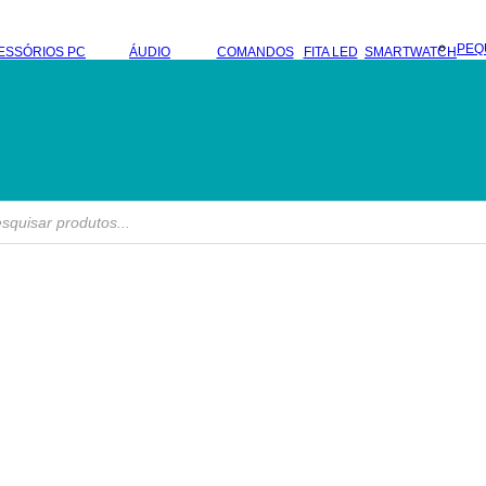
PEQ
ESSÓRIOS PC
ÁUDIO
COMANDOS
FITA LED
SMARTWATCH
s