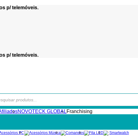
os p/ telemóveis.
os p/ telemóveis.
s
filiados
NOVOTECK GLOBAL
Franchising