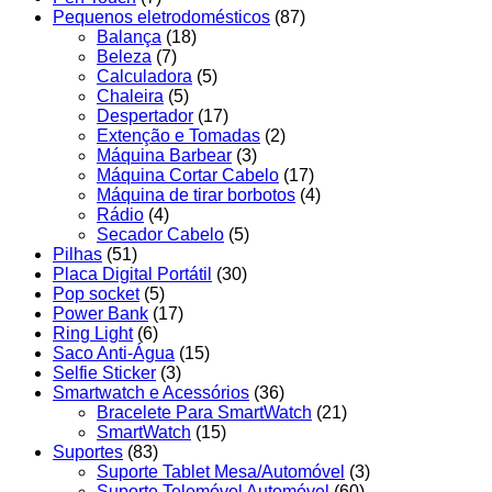
Pequenos eletrodomésticos
(87)
Balança
(18)
Beleza
(7)
Calculadora
(5)
Chaleira
(5)
Despertador
(17)
Extenção e Tomadas
(2)
Máquina Barbear
(3)
Máquina Cortar Cabelo
(17)
Máquina de tirar borbotos
(4)
Rádio
(4)
Secador Cabelo
(5)
Pilhas
(51)
Placa Digital Portátil
(30)
Pop socket
(5)
Power Bank
(17)
Ring Light
(6)
Saco Anti-Água
(15)
Selfie Sticker
(3)
Smartwatch e Acessórios
(36)
Bracelete Para SmartWatch
(21)
SmartWatch
(15)
Suportes
(83)
Suporte Tablet Mesa/Automóvel
(3)
Suporte Telemóvel Automóvel
(60)