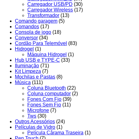
Carregador USB/PD
(30)
Carregador Wireless
(17)
Transformador
(13)
Comando garagem
(5)
Comandos
(17)
Consola de jogo
(18)
Conversor
(34)
Cordão Para Telemóvel
(83)
Hidrogel
(1)
Máquina Hidrogel
(1)
Hub USB e TYPE-C
(33)
Iluminação
(71)
Kit Limpeza
(7)
Mochilas e Pastas
(8)
Música
(111)
Coluna Bluetooth
(22)
Coluna computador
(2)
Fones Com Fio
(39)
Fones Sem Fio
(11)
Microfone
(7)
Tws
(30)
Outros Acessórios
(24)
Películas de Vidro
(1)
Película Cârama Traseira
(1)
Pen Touch
(7)