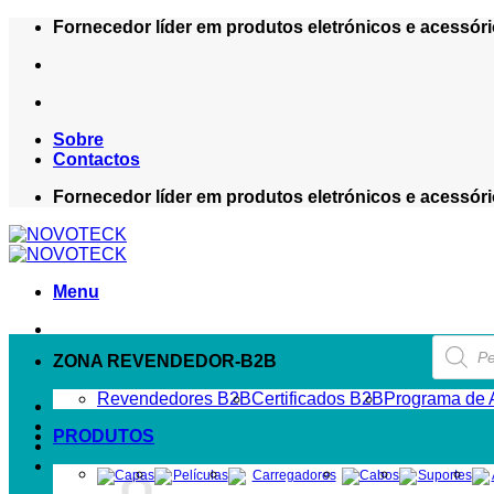
Skip
Fornecedor líder em produtos eletrónicos e acessóri
to
content
Sobre
Contactos
Fornecedor líder em produtos eletrónicos e acessóri
Menu
Product
search
ZONA REVENDEDOR-B2B
Revendedores B2B
Certificados B2B
Programa de A
PRODUTOS