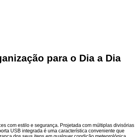
anização para o Dia a Dia
es com estilo e segurança. Projetada com múltiplas divisórias
porta USB integrada é uma característica conveniente que
urança dos seus itens em qualquer condição meteorológica,