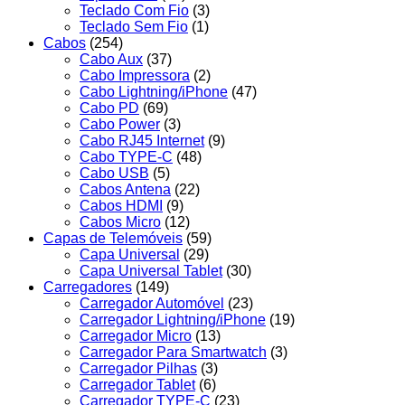
Teclado Com Fio
(3)
Teclado Sem Fio
(1)
Cabos
(254)
Cabo Aux
(37)
Cabo Impressora
(2)
Cabo Lightning/iPhone
(47)
Cabo PD
(69)
Cabo Power
(3)
Cabo RJ45 Internet
(9)
Cabo TYPE-C
(48)
Cabo USB
(5)
Cabos Antena
(22)
Cabos HDMI
(9)
Cabos Micro
(12)
Capas de Telemóveis
(59)
Capa Universal
(29)
Capa Universal Tablet
(30)
Carregadores
(149)
Carregador Automóvel
(23)
Carregador Lightning/iPhone
(19)
Carregador Micro
(13)
Carregador Para Smartwatch
(3)
Carregador Pilhas
(3)
Carregador Tablet
(6)
Carregador TYPE-C
(23)