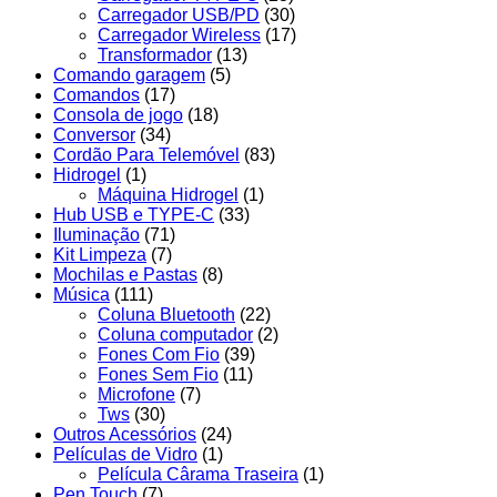
Carregador USB/PD
(30)
Carregador Wireless
(17)
Transformador
(13)
Comando garagem
(5)
Comandos
(17)
Consola de jogo
(18)
Conversor
(34)
Cordão Para Telemóvel
(83)
Hidrogel
(1)
Máquina Hidrogel
(1)
Hub USB e TYPE-C
(33)
Iluminação
(71)
Kit Limpeza
(7)
Mochilas e Pastas
(8)
Música
(111)
Coluna Bluetooth
(22)
Coluna computador
(2)
Fones Com Fio
(39)
Fones Sem Fio
(11)
Microfone
(7)
Tws
(30)
Outros Acessórios
(24)
Películas de Vidro
(1)
Película Cârama Traseira
(1)
Pen Touch
(7)