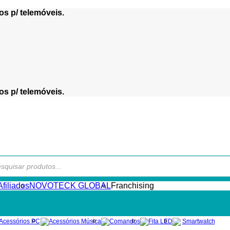
os p/ telemóveis.
os p/ telemóveis.
s
filiados
NOVOTECK GLOBAL
Franchising