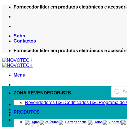
Skip
Fornecedor líder em produtos eletrónicos e acessóri
to
content
Sobre
Contactos
Fornecedor líder em produtos eletrónicos e acessóri
Menu
Product
search
ZONA REVENDEDOR-B2B
Revendedores B2B
Certificados B2B
Programa de A
PRODUTOS