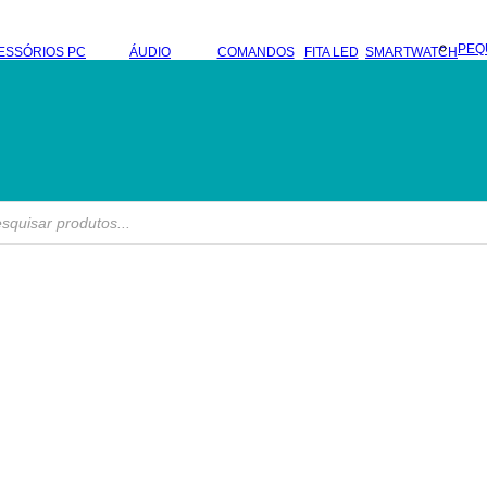
PEQ
ESSÓRIOS PC
ÁUDIO
COMANDOS
FITA LED
SMARTWATCH
s