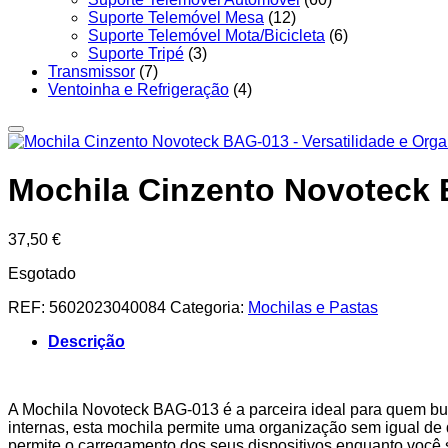
Suporte Telemóvel Mesa
(12)
Suporte Telemóvel Mota/Bicicleta
(6)
Suporte Tripé
(3)
Transmissor
(7)
Ventoinha e Refrigeração
(4)
Mochila Cinzento Novoteck B
37,50
€
Esgotado
REF:
5602023040084
Categoria:
Mochilas e Pastas
Descrição
A Mochila Novoteck BAG-013 é a parceira ideal para quem busc
internas, esta mochila permite uma organização sem igual de 
permite o carregamento dos seus dispositivos enquanto você 