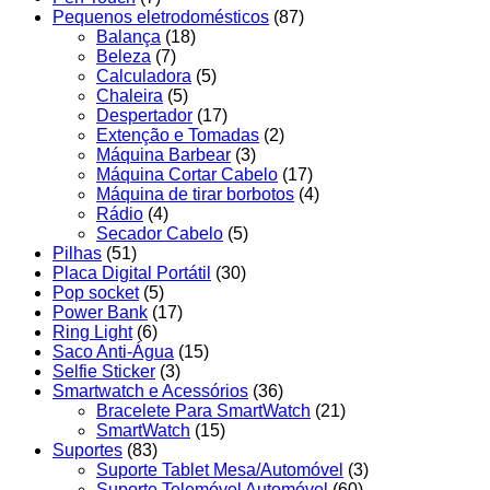
Pequenos eletrodomésticos
(87)
Balança
(18)
Beleza
(7)
Calculadora
(5)
Chaleira
(5)
Despertador
(17)
Extenção e Tomadas
(2)
Máquina Barbear
(3)
Máquina Cortar Cabelo
(17)
Máquina de tirar borbotos
(4)
Rádio
(4)
Secador Cabelo
(5)
Pilhas
(51)
Placa Digital Portátil
(30)
Pop socket
(5)
Power Bank
(17)
Ring Light
(6)
Saco Anti-Água
(15)
Selfie Sticker
(3)
Smartwatch e Acessórios
(36)
Bracelete Para SmartWatch
(21)
SmartWatch
(15)
Suportes
(83)
Suporte Tablet Mesa/Automóvel
(3)
Suporte Telemóvel Automóvel
(60)