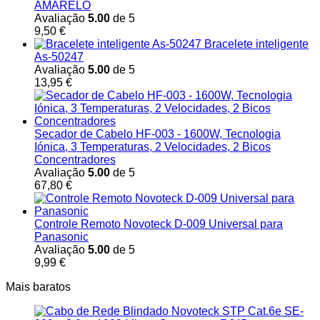
AMARELO
Avaliação
5.00
de 5
9,50
€
Bracelete inteligente
As-50247
Avaliação
5.00
de 5
13,95
€
Secador de Cabelo HF-003 - 1600W, Tecnologia
Iónica, 3 Temperaturas, 2 Velocidades, 2 Bicos
Concentradores
Avaliação
5.00
de 5
67,80
€
Controle Remoto Novoteck D-009 Universal para
Panasonic
Avaliação
5.00
de 5
9,99
€
Mais baratos