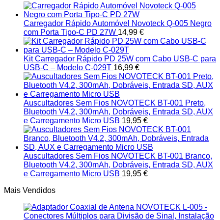
has
multiple
variants.
Carregador Rápido Automóvel Novoteck Q-005 Negro
The
com Porta Tipo-C PD 27W
14,99
€
options
may
be
Kit Carregador Rápido PD 25W com Cabo USB-C para
chosen
USB-C – Modelo C-029T
16,99
€
on
the
product
page
Auscultadores Sem Fios NOVOTECK BT-001 Preto,
Bluetooth V4.2, 300mAh, Dobráveis, Entrada SD, AUX
e Carregamento Micro USB
19,95
€
Auscultadores Sem Fios NOVOTECK BT-001 Branco,
Bluetooth V4.2, 300mAh, Dobráveis, Entrada SD, AUX
e Carregamento Micro USB
19,95
€
Mais Vendidos