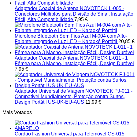
Adaptador Coaxial de Antena NOVOTECK L-005 -
Conectores Múltiplos para Divisão de Sinal, Instalação
Fácil, Alta Compatibilidade
7,95
€
Microfone Bluetooth Sem Fios Azul M-004 com Alto-
Falante Integrado e Luz LED – Karaokê Portátil
20,85
€
Adaptador Coaxial de Antena NOVOTECK L-011 - 1
Fêmea para 3 Macho, Instalação Fácil, Design Durável
7,95
€
Adaptador Universal de Viagem NOVOTECK PJ-011 -
Compatível Mundialmente, Proteção contra Surtos,
Design Portátil US-UK-EU-AUS
11,99
€
Mais Votados
Cordão Fashion Universal para Telemóvel GS-015