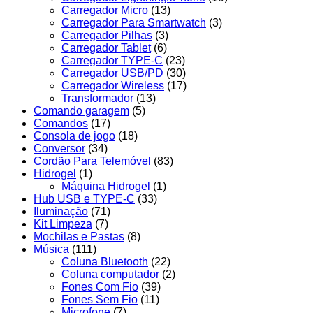
Carregador Micro
(13)
Carregador Para Smartwatch
(3)
Carregador Pilhas
(3)
Carregador Tablet
(6)
Carregador TYPE-C
(23)
Carregador USB/PD
(30)
Carregador Wireless
(17)
Transformador
(13)
Comando garagem
(5)
Comandos
(17)
Consola de jogo
(18)
Conversor
(34)
Cordão Para Telemóvel
(83)
Hidrogel
(1)
Máquina Hidrogel
(1)
Hub USB e TYPE-C
(33)
Iluminação
(71)
Kit Limpeza
(7)
Mochilas e Pastas
(8)
Música
(111)
Coluna Bluetooth
(22)
Coluna computador
(2)
Fones Com Fio
(39)
Fones Sem Fio
(11)
Microfone
(7)