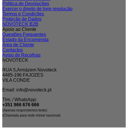
Política de Devoluções
Exercer o direito de livre resolução
Termos e Condições
Proteção de Dados
NOVOTECK B2B
Apoio ao Cliente
Questões Frequentes
Estado da Encomenda
Área de Cliente
Contactos
Aviso de Recolhas
NOVOTECK
RUA 5,Armázem Novoteck
4485-196 FAJOZES
VILA CONDE
Email: info@novoteck.pt
Tlm. / WhatsApp:
+351 966 676 666
(Apenas respondemos texto)
(Chamada para rede móvel nacional)