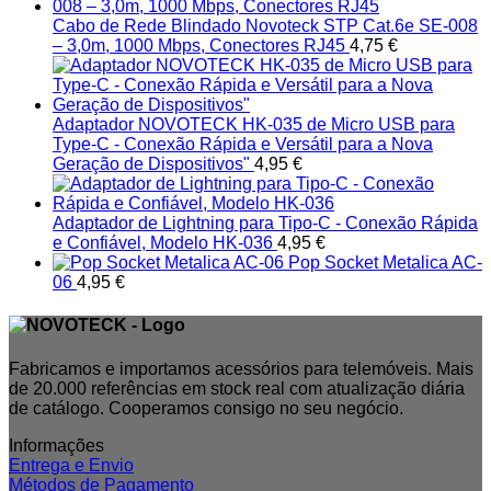
Cabo de Rede Blindado Novoteck STP Cat.6e SE-008
– 3,0m, 1000 Mbps, Conectores RJ45
4,75
€
Adaptador NOVOTECK HK-035 de Micro USB para
Type-C - Conexão Rápida e Versátil para a Nova
Geração de Dispositivos"
4,95
€
Adaptador de Lightning para Tipo-C - Conexão Rápida
e Confiável, Modelo HK-036
4,95
€
Pop Socket Metalica AC-
06
4,95
€
Fabricamos e importamos acessórios para telemóveis. Mais
de 20.000 referências em stock real com atualização diária
de catálogo. Cooperamos consigo no seu negócio.
Informações
Entrega e Envio
Métodos de Pagamento