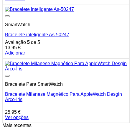
chosen
on
the
product
page
SmartWatch
Bracelete inteligente As-50247
Avaliação
5
de 5
13,95
€
Adicionar
Bracelete Para SmartWatch
Bracelete Milanese Magnético Para AppleWatch Desgin
Árco-Íris
25,95
€
Ver opções
This
Mais recentes
product