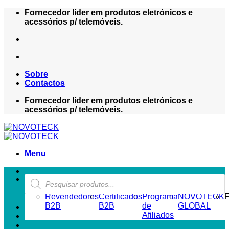
Skip
Fornecedor líder em produtos eletrónicos e
to
acessórios p/ telemóveis.
content
Sobre
Contactos
Fornecedor líder em produtos eletrónicos e
acessórios p/ telemóveis.
Menu
Products
ZONA REVENDEDOR-B2B
search
Revendedores
Certificados
Programa
NOVOTECK
F
B2B
B2B
de
GLOBAL
Afiliados