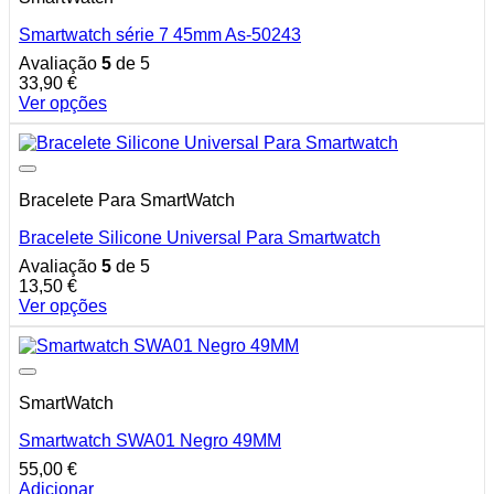
The
Smartwatch série 7 45mm As-50243
options
may
Avaliação
5
de 5
be
33,90
€
chosen
Ver opções
on
This
the
product
product
has
page
multiple
Bracelete Para SmartWatch
variants.
The
Bracelete Silicone Universal Para Smartwatch
options
may
Avaliação
5
de 5
be
13,50
€
chosen
Ver opções
on
This
the
product
product
has
page
multiple
SmartWatch
variants.
The
Smartwatch SWA01 Negro 49MM
options
may
55,00
€
be
Adicionar