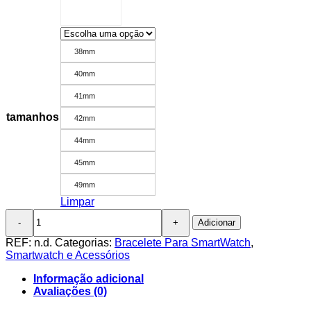
38mm
40mm
41mm
tamanhos
42mm
44mm
45mm
49mm
Limpar
Quantidade
Adicionar
de
Bracelete
REF:
n.d.
Categorias:
Bracelete Para SmartWatch
,
Silicone
Smartwatch e Acessórios
Design
Liso
Informação adicional
Para
Avaliações (0)
AppleWatch