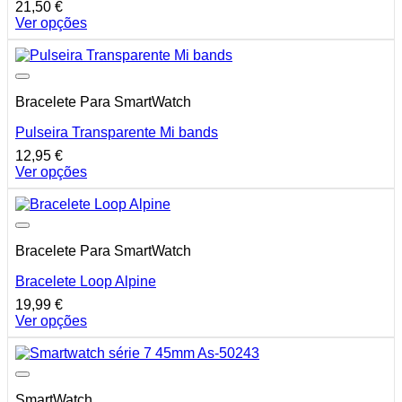
21,50
€
Ver opções
This
product
has
multiple
Bracelete Para SmartWatch
variants.
The
Pulseira Transparente Mi bands
options
may
12,95
€
be
Ver opções
chosen
This
on
product
the
has
product
multiple
page
Bracelete Para SmartWatch
variants.
The
Bracelete Loop Alpine
options
may
19,99
€
be
Ver opções
chosen
This
on
product
the
has
product
multiple
page
SmartWatch
variants.