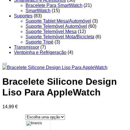
Smartwatch e Acessórios
(36)
Bracelete Para SmartWatch
(21)
SmartWatch
(15)
Suportes
(83)
Suporte Tablet Mesa/Automóvel
(3)
Suporte Telemóvel Automóvel
(60)
Suporte Telemóvel Mesa
(12)
Suporte Telemóvel Mota/Bicicleta
(6)
Suporte Tripé
(3)
Transmissor
(7)
Ventoinha e Refrigeração
(4)
Bracelete Silicone Design
Liso Para AppleWatch
14,99
€