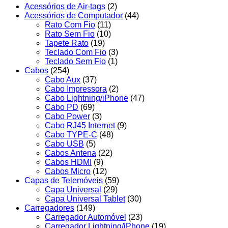
Acessórios de Air-tags
(2)
Acessórios de Computador
(44)
Rato Com Fio
(11)
Rato Sem Fio
(10)
Tapete Rato
(19)
Teclado Com Fio
(3)
Teclado Sem Fio
(1)
Cabos
(254)
Cabo Aux
(37)
Cabo Impressora
(2)
Cabo Lightning/iPhone
(47)
Cabo PD
(69)
Cabo Power
(3)
Cabo RJ45 Internet
(9)
Cabo TYPE-C
(48)
Cabo USB
(5)
Cabos Antena
(22)
Cabos HDMI
(9)
Cabos Micro
(12)
Capas de Telemóveis
(59)
Capa Universal
(29)
Capa Universal Tablet
(30)
Carregadores
(149)
Carregador Automóvel
(23)
Carregador Lightning/iPhone
(19)