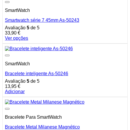
SmartWatch
Smartwatch série 7 45mm As-50243
Avaliação
5
de 5
33,90
€
Ver opções
This
product
has
multiple
SmartWatch
variants.
The
Bracelete inteligente As-50246
options
may
Avaliação
5
de 5
be
13,95
€
chosen
Adicionar
on
the
product
page
Bracelete Para SmartWatch
Bracelete Metal Milanese Magnético