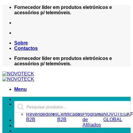
Skip
Fornecedor líder em produtos eletrónicos e
to
acessórios p/ telemóveis.
content
Sobre
Contactos
Fornecedor líder em produtos eletrónicos e
acessórios p/ telemóveis.
Menu
Products
ZONA REVENDEDOR-B2B
search
Revendedores
Certificados
Programa
NOVOTECK
F
B2B
B2B
de
GLOBAL
Afiliados