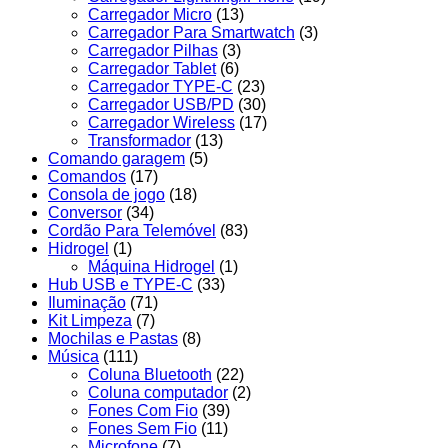
Carregador Micro
(13)
Carregador Para Smartwatch
(3)
Carregador Pilhas
(3)
Carregador Tablet
(6)
Carregador TYPE-C
(23)
Carregador USB/PD
(30)
Carregador Wireless
(17)
Transformador
(13)
Comando garagem
(5)
Comandos
(17)
Consola de jogo
(18)
Conversor
(34)
Cordão Para Telemóvel
(83)
Hidrogel
(1)
Máquina Hidrogel
(1)
Hub USB e TYPE-C
(33)
Iluminação
(71)
Kit Limpeza
(7)
Mochilas e Pastas
(8)
Música
(111)
Coluna Bluetooth
(22)
Coluna computador
(2)
Fones Com Fio
(39)
Fones Sem Fio
(11)
Microfone
(7)