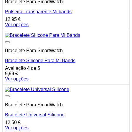
page
Bracelete Para SmartWatch
variants.
The
Pulseira Transparente Mi bands
options
may
12,95
€
be
Ver opções
chosen
This
on
product
the
has
product
multiple
page
Bracelete Para SmartWatch
variants.
The
Bracelete Silicone Para Mi Bands
options
may
Avaliação
4
de 5
be
9,99
€
chosen
Ver opções
on
This
the
product
product
has
page
multiple
Bracelete Para SmartWatch
variants.
The
Bracelete Universal Silicone
options
may
12,50
€
be
Ver opções
chosen