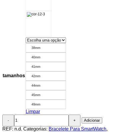
38mm
40mm
41mm
tamanhos
42mm
44mm
45mm
49mm
Limpar
Quantidade
Adicionar
de
Bracelete
REF:
n.d.
Categorias:
Bracelete Para SmartWatch
,