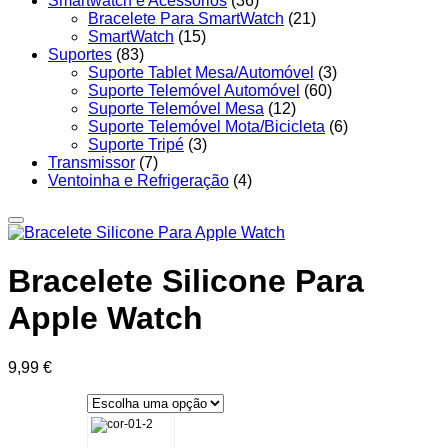
Smartwatch e Acessórios
(36)
Bracelete Para SmartWatch
(21)
SmartWatch
(15)
Suportes
(83)
Suporte Tablet Mesa/Automóvel
(3)
Suporte Telemóvel Automóvel
(60)
Suporte Telemóvel Mesa
(12)
Suporte Telemóvel Mota/Bicicleta
(6)
Suporte Tripé
(3)
Transmissor
(7)
Ventoinha e Refrigeração
(4)
Bracelete Silicone Para
Apple Watch
9,99
€