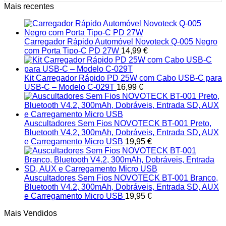
This
Mais recentes
on
product
the
has
product
multiple
page
variants.
Carregador Rápido Automóvel Novoteck Q-005 Negro
The
com Porta Tipo-C PD 27W
14,99
€
options
may
be
Kit Carregador Rápido PD 25W com Cabo USB-C para
chosen
USB-C – Modelo C-029T
16,99
€
on
the
product
page
Auscultadores Sem Fios NOVOTECK BT-001 Preto,
Bluetooth V4.2, 300mAh, Dobráveis, Entrada SD, AUX
e Carregamento Micro USB
19,95
€
Auscultadores Sem Fios NOVOTECK BT-001 Branco,
Bluetooth V4.2, 300mAh, Dobráveis, Entrada SD, AUX
e Carregamento Micro USB
19,95
€
Mais Vendidos