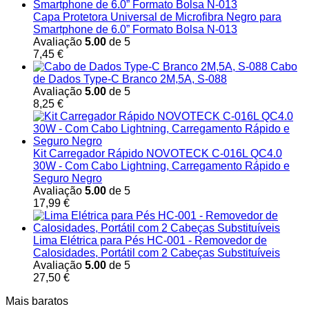
Capa Protetora Universal de Microfibra Negro para
Smartphone de 6.0” Formato Bolsa N-013
Avaliação
5.00
de 5
7,45
€
Cabo
de Dados Type-C Branco 2M,5A, S-088
Avaliação
5.00
de 5
8,25
€
Kit Carregador Rápido NOVOTECK C-016L QC4.0
30W - Com Cabo Lightning, Carregamento Rápido e
Seguro Negro
Avaliação
5.00
de 5
17,99
€
Lima Elétrica para Pés HC-001 - Removedor de
Calosidades, Portátil com 2 Cabeças Substituíveis
Avaliação
5.00
de 5
27,50
€
Mais baratos