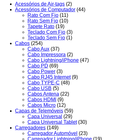
Acessórios de Air-tags
(2)
Acessórios de Computador
(44)
Rato Com Fio
(11)
Rato Sem Fio
(10)
Tapete Rato
(19)
Teclado Com Fio
(3)
Teclado Sem Fio
(1)
Cabos
(254)
Cabo Aux
(37)
Cabo Impressora
(2)
Cabo Lightning/iPhone
(47)
Cabo PD
(69)
Cabo Power
(3)
Cabo RJ45 Internet
(9)
Cabo TYPE-C
(48)
Cabo USB
(5)
Cabos Antena
(22)
Cabos HDMI
(9)
Cabos Micro
(12)
Capas de Telemóveis
(59)
Capa Universal
(29)
Capa Universal Tablet
(30)
Carregadores
(149)
Carregador Automóvel
(23)
Carregador Lightning/iPhone
(19)