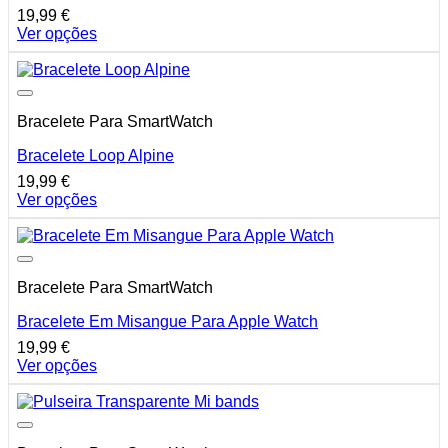
19,99
€
Ver opções
This
product
has
multiple
Bracelete Para SmartWatch
variants.
The
Bracelete Loop Alpine
options
may
19,99
€
be
Ver opções
chosen
This
on
product
the
has
product
multiple
page
Bracelete Para SmartWatch
variants.
The
Bracelete Em Misangue Para Apple Watch
options
may
19,99
€
be
Ver opções
chosen
This
on
product
the
has
product
multiple