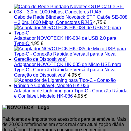
Cabo de Rede Blindado Novoteck STP Cat.6e SE-008
– 3,0m, 1000 Mbps, Conectores RJ45
4,75
€
Adaptador NOVOTECK HK-034 de USB 2.0 para
Type-C
4,95
€
Adaptador NOVOTECK HK-035 de Micro USB para
Type-C - Conexão Rápida e Versátil para a Nova
Geração de Dispositivos"
4,95
€
Adaptador de Lightning para Tipo-C - Conexão Rápida
e Confiável, Modelo HK-036
4,95
€
Fabricamos e importamos acessórios para telemóveis. Mais
de 20.000 referências em stock real com atualização diária
de catálogo. Cooperamos consigo no seu negócio.