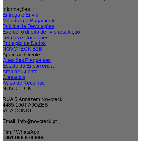
Informações
Entrega e Envio
Métodos de Pagamento
Política de Devoluções
Exercer o direito de livre resolução
Termos e Condições
Proteção de Dados
NOVOTECK B2B
Apoio ao Cliente
Questões Frequentes
Estado da Encomenda
Área de Cliente
Contactos
Aviso de Recolhas
NOVOTECK
RUA 5,Armázem Novoteck
4485-196 FAJOZES
VILA CONDE
Email: info@novoteck.pt
Tlm. / WhatsApp:
+351 966 676 666