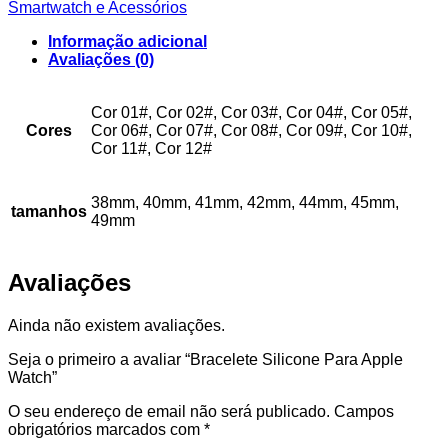
Silicone
Smartwatch e Acessórios
Para
Apple
Informação adicional
Watch
Avaliações (0)
Cor 01#, Cor 02#, Cor 03#, Cor 04#, Cor 05#,
Cores
Cor 06#, Cor 07#, Cor 08#, Cor 09#, Cor 10#,
Cor 11#, Cor 12#
38mm, 40mm, 41mm, 42mm, 44mm, 45mm,
tamanhos
49mm
Avaliações
Ainda não existem avaliações.
Seja o primeiro a avaliar “Bracelete Silicone Para Apple
Watch”
O seu endereço de email não será publicado.
Campos
obrigatórios marcados com
*