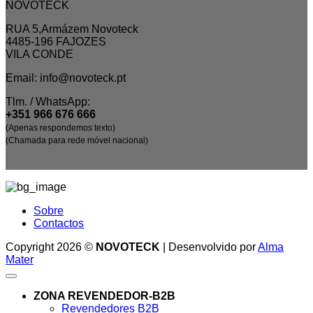
NOVOTECK
RUA 5,Armázem Novoteck
4485-196 FAJOZES
VILA CONDE
Email: info@novoteck.pt
Tlm. / WhatsApp:
+351 966 676 666
(Apenas respondemos texto)
(Chamada para rede móvel nacional)
Sobre
Contactos
Copyright 2026 ©
NOVOTECK
| Desenvolvido por
Alma
Mater
ZONA REVENDEDOR-B2B
Revendedores B2B