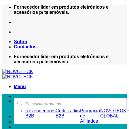
Skip
Fornecedor líder em produtos eletrónicos e
to
acessórios p/ telemóveis.
content
Sobre
Contactos
Fornecedor líder em produtos eletrónicos e
acessórios p/ telemóveis.
Menu
Products
ZONA REVENDEDOR-B2B
search
Revendedores
Certificados
Programa
NOVOTECK
F
B2B
B2B
de
GLOBAL
Afiliados