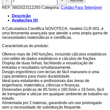
Adicionar
de
Cordão
REF:
5602023112293
Categoria:
Cordão Para Telemóvel
Elegante
para
Descrição
Telemóvel
Avaliações (0)
NOVOTECK
GS-
A Calculadora Científica NOVOTECK, modelo CLR-001, é
010
uma ferramenta avançada que atende a uma ampla gama de
Design
necessidades matemáticas e científicas.
1
Características do produto:
Oferece mais de 240 funções, incluindo cálculos estatísticos
com editor de dados estatísticos e cálculos de frações.
Display de duas linhas, facilitando a visualização de
entradas e resultados simultaneamente.
Design ergonômico com teclas de fácil manuseio e uma
capa protetora para maior durabilidade.
Ideal para estudantes e profissionais das áreas de
engenharia, matemática, ciências e finanças.
Dimensões práticas de 85.5mm x 160.5mm x 19.5mm, fácil
de transportar e utilizar em qualquer ambiente de trabalho ou
estudo.
Alimentada por 2 baterias, garantindo um uso prolongado
sem a necessidade de substituição frequente.