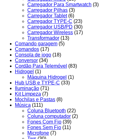
Carregador Para Smartwatch
(3)
Carregador Pilhas
(3)
Carregador Tablet
(6)
Carregador TYPE-C
(23)
Carregador USB/PD
(30)
Carregador Wireless
(17)
Transformador
(13)
Comando garagem
(5)
Comandos
(17)
Consola de jogo
(18)
Conversor
(34)
Cordão Para Telemóvel
(83)
Hidrogel
(1)
Máquina Hidrogel
(1)
Hub USB e TYPE-C
(33)
Iluminação
(71)
Kit Limpeza
(7)
Mochilas e Pastas
(8)
Música
(111)
Coluna Bluetooth
(22)
Coluna computador
(2)
Fones Com Fio
(39)
Fones Sem Fio
(11)
Microfone
(7)
Tws
(30)