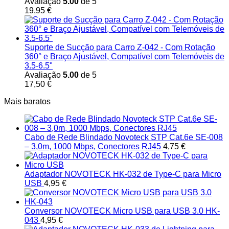
Avaliação
5.00
de 5
19,95
€
Suporte de Sucção para Carro Z-042 - Com Rotação
360° e Braço Ajustável, Compatível com Telemóveis de
3.5-6.5"
Avaliação
5.00
de 5
17,50
€
Mais baratos
Cabo de Rede Blindado Novoteck STP Cat.6e SE-008
– 3,0m, 1000 Mbps, Conectores RJ45
4,75
€
Adaptador NOVOTECK HK-032 de Type-C para Micro
USB
4,95
€
Conversor NOVOTECK Micro USB para USB 3.0 HK-
043
4,95
€