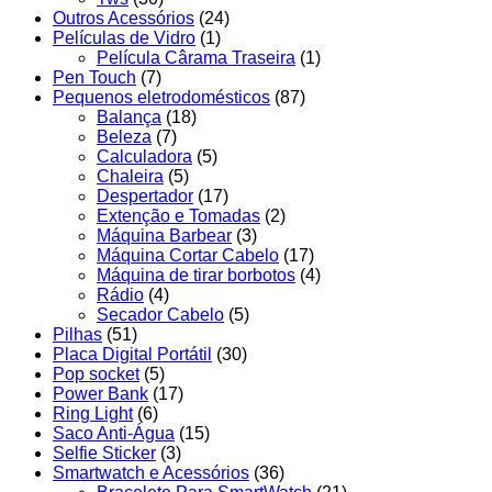
Outros Acessórios
(24)
Películas de Vidro
(1)
Película Cârama Traseira
(1)
Pen Touch
(7)
Pequenos eletrodomésticos
(87)
Balança
(18)
Beleza
(7)
Calculadora
(5)
Chaleira
(5)
Despertador
(17)
Extenção e Tomadas
(2)
Máquina Barbear
(3)
Máquina Cortar Cabelo
(17)
Máquina de tirar borbotos
(4)
Rádio
(4)
Secador Cabelo
(5)
Pilhas
(51)
Placa Digital Portátil
(30)
Pop socket
(5)
Power Bank
(17)
Ring Light
(6)
Saco Anti-Água
(15)
Selfie Sticker
(3)
Smartwatch e Acessórios
(36)