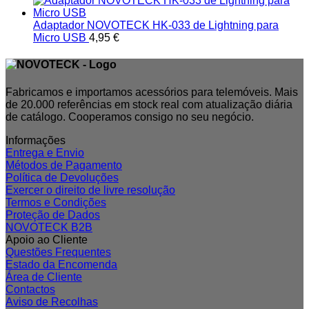
Adaptador NOVOTECK HK-033 de Lightning para
Micro USB
4,95
€
Fabricamos e importamos acessórios para telemóveis. Mais
de 20.000 referências em stock real com atualização diária
de catálogo. Cooperamos consigo no seu negócio.
Informações
Entrega e Envio
Métodos de Pagamento
Política de Devoluções
Exercer o direito de livre resolução
Termos e Condições
Proteção de Dados
NOVOTECK B2B
Apoio ao Cliente
Questões Frequentes
Estado da Encomenda
Área de Cliente
Contactos
Aviso de Recolhas