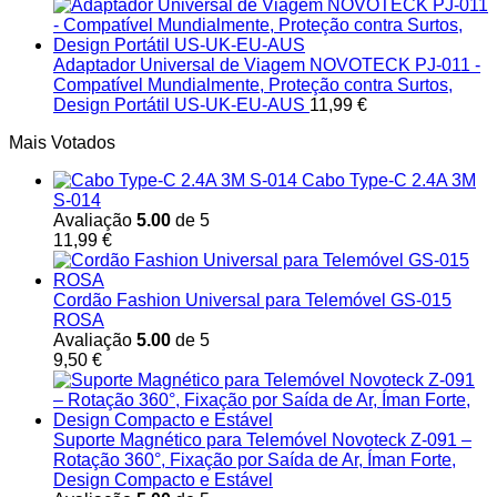
Adaptador Universal de Viagem NOVOTECK PJ-011 -
Compatível Mundialmente, Proteção contra Surtos,
Design Portátil US-UK-EU-AUS
11,99
€
Mais Votados
Cabo Type-C 2.4A 3M
S-014
Avaliação
5.00
de 5
11,99
€
Cordão Fashion Universal para Telemóvel GS-015
ROSA
Avaliação
5.00
de 5
9,50
€
Suporte Magnético para Telemóvel Novoteck Z-091 –
Rotação 360°, Fixação por Saída de Ar, Íman Forte,
Design Compacto e Estável