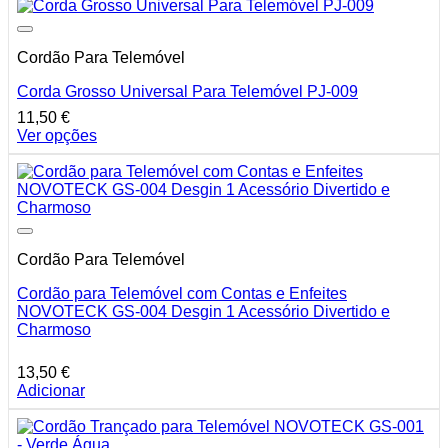
Cordão Para Telemóvel
Corda Grosso Universal Para Telemóvel PJ-009
11,50
€
Ver opções
This
product
has
multiple
variants.
The
Cordão Para Telemóvel
options
may
Cordão para Telemóvel com Contas e Enfeites
be
NOVOTECK GS-004 Desgin 1 Acessório Divertido e
chosen
Charmoso
on
the
product
13,50
€
page
Adicionar