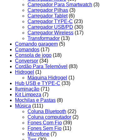
Carregador Para Smartwatch
(3)
Carregador Pilhas
(3)
Carregador Tablet
(6)
Carregador TYPE-C
(23)
Carregador USB/PD
(30)
Carregador Wireless
(17)
Transformador
(13)
Comando garagem
(5)
Comandos
(17)
Consola de jogo
(18)
Conversor
(34)
Cordão Para Telemóvel
(83)
Hidrogel
(1)
Máquina Hidrogel
(1)
Hub USB e TYPE-C
(33)
Iluminação
(71)
Kit Limpeza
(7)
Mochilas e Pastas
(8)
Música
(111)
Coluna Bluetooth
(22)
Coluna computador
(2)
Fones Com Fio
(39)
Fones Sem Fio
(11)
Microfone
(7)
Tws
(30)