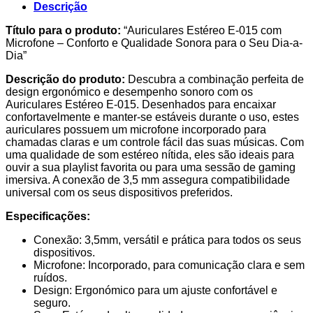
Micro
Descrição
120Cm
Branco
Título para o produto:
“Auriculares Estéreo E-015 com
E-
Microfone – Conforto e Qualidade Sonora para o Seu Dia-a-
015
Dia”
Descrição do produto:
Descubra a combinação perfeita de
design ergonómico e desempenho sonoro com os
Auriculares Estéreo E-015. Desenhados para encaixar
confortavelmente e manter-se estáveis durante o uso, estes
auriculares possuem um microfone incorporado para
chamadas claras e um controle fácil das suas músicas. Com
uma qualidade de som estéreo nítida, eles são ideais para
ouvir a sua playlist favorita ou para uma sessão de gaming
imersiva. A conexão de 3,5 mm assegura compatibilidade
universal com os seus dispositivos preferidos.
Especificações:
Conexão: 3,5mm, versátil e prática para todos os seus
dispositivos.
Microfone: Incorporado, para comunicação clara e sem
ruídos.
Design: Ergonómico para um ajuste confortável e
seguro.