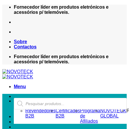
Skip
Fornecedor líder em produtos eletrónicos e
to
acessórios p/ telemóveis.
content
Sobre
Contactos
Fornecedor líder em produtos eletrónicos e
acessórios p/ telemóveis.
Menu
Products
ZONA REVENDEDOR-B2B
search
Revendedores
Certificados
Programa
NOVOTECK
F
B2B
B2B
de
GLOBAL
Afiliados