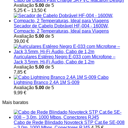
Cabo de Dados Fast Charge 5A PVC Macaron Design
Avaliação
5.00
de 5
Price
5,25
€
–
13,50
€
range:
5,25 €
through
Secador de Cabelo Dobrável HF-004 - 1600W,
13,50 €
Compacto, 2 Temperaturas, Ideal para Viagens
Avaliação
5.00
de 5
39,00
€
Auriculares Estéreo Negro E-033 com Microfone –
Jack 3.5mm, Hi-Fi Áudio, Cabo de 1,2m
Avaliação
5.00
de 5
7,85
€
Cabo
Lightning Branco 2.4A 1M S-009
Avaliação
5.00
de 5
9,99
€
Mais baratos
Cabo de Rede Blindado Novoteck STP Cat.6e SE-008
– 3,0m, 1000 Mbps, Conectores RJ45
4,75
€