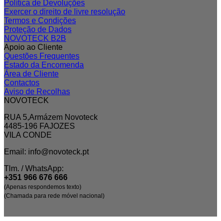
Política de Devoluções
Exercer o direito de livre resolução
Termos e Condições
Proteção de Dados
NOVOTECK B2B
Apoio ao Cliente
Questões Frequentes
Estado da Encomenda
Área de Cliente
Contactos
Aviso de Recolhas
NOVOTECK
RUA 5,Armázem Novoteck
4485-196 FAJOZES
VILA CONDE
Email: info@novoteck.pt
Tlm. / WhatsApp:
+351 966 676 666
(Apenas respondemos texto)
(Chamada para rede móvel nacional)