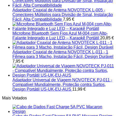
Adaptador Coaxial de Antena NOVOTECK L-005 -
Conectores Múltiplos para Divisão de Sinal, Instalação
Fácil, Alta Compatibilidade
7,95
€
Microfone Bluetooth Sem Fios Azul M-004 com Alto-
Falante Integrado e Luz LED – Karaokê Portátil
20,85
€
Adaptador Coaxial de Antena NOVOTECK L-011 - 1
Fêmea para 3 Macho, Instalação Fácil, Design Durável
7,95
€
Adaptador Universal de Viagem NOVOTECK PJ-011 -
Compatível Mundialmente, Proteção contra Surtos,
Design Portátil US-UK-EU-AUS
11,99
€
Mais Votados