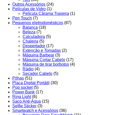
Outros Acessórios
(24)
Películas de Vidro
(1)
Película Cârama Traseira
(1)
Pen Touch
(7)
Pequenos eletrodomésticos
(87)
Balança
(18)
Beleza
(7)
Calculadora
(5)
Chaleira
(5)
Despertador
(17)
Extenção e Tomadas
(2)
Máquina Barbear
(3)
Máquina Cortar Cabelo
(17)
Máquina de tirar borbotos
(4)
Rádio
(4)
Secador Cabelo
(5)
Pilhas
(51)
Placa Digital Portátil
(30)
Pop socket
(5)
Power Bank
(17)
Ring Light
(6)
Saco Anti-Água
(15)
Selfie Sticker
(3)
Smartwatch e Acessórios
(36)