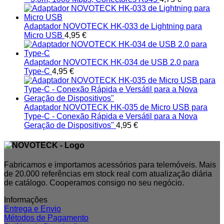
Adaptador NOVOTECK HK-033 de Lightning para
Micro USB
4,95
€
Adaptador NOVOTECK HK-034 de USB 2.0 para
Type-C
4,95
€
Adaptador NOVOTECK HK-035 de Micro USB para
Type-C - Conexão Rápida e Versátil para a Nova
Geração de Dispositivos"
4,95
€
Fabricamos e importamos acessórios para telemóveis. Mais
de 20.000 referências em stock real com atualização diária
de catálogo. Cooperamos consigo no seu negócio.
Informações
Entrega e Envio
Métodos de Pagamento