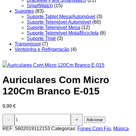
Bracelete Para SmartWatch
(21)
SmartWatch
(15)
Suportes
(83)
Suporte Tablet Mesa/Automóvel
(3)
Suporte Telemóvel Automóvel
(60)
Suporte Telemóvel Mesa
(12)
Suporte Telemóvel Mota/Bicicleta
(6)
Suporte Tripé
(3)
Transmissor
(7)
Ventoinha e Refrigeração
(4)
Auriculares Com Micro
120Cm Branco E-015
9,99
€
Quantidade
Adicionar
de
Auriculares
REF:
5602019112153
Categorias:
Fones Com Fio
,
Música
Com