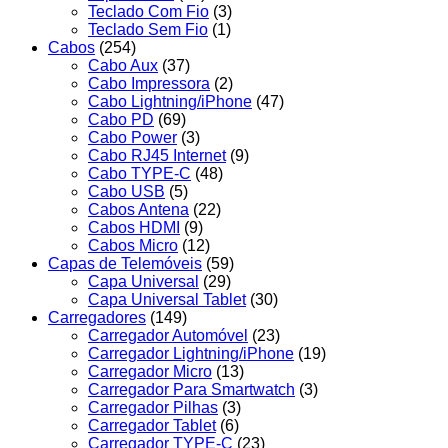
Teclado Com Fio
(3)
Teclado Sem Fio
(1)
Cabos
(254)
Cabo Aux
(37)
Cabo Impressora
(2)
Cabo Lightning/iPhone
(47)
Cabo PD
(69)
Cabo Power
(3)
Cabo RJ45 Internet
(9)
Cabo TYPE-C
(48)
Cabo USB
(5)
Cabos Antena
(22)
Cabos HDMI
(9)
Cabos Micro
(12)
Capas de Telemóveis
(59)
Capa Universal
(29)
Capa Universal Tablet
(30)
Carregadores
(149)
Carregador Automóvel
(23)
Carregador Lightning/iPhone
(19)
Carregador Micro
(13)
Carregador Para Smartwatch
(3)
Carregador Pilhas
(3)
Carregador Tablet
(6)
Carregador TYPE-C
(23)