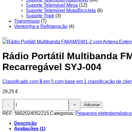
Suporte Telemóvel Mesa
(12)
Suporte Telemóvel Mota/Bicicleta
(6)
Suporte Tripé
(3)
Transmissor
(7)
Ventoinha e Refrigeração
(4)
Rádio Portátil Multibanda F
Recarregável SYJ-004
Classificado com
5
em 5 com base em
1
classificação de clie
29,25
€
Quantidade
Adicionar
de
Rádio
REF:
5602024052215
Categorias:
Pequenos eletrodoméstico
Portátil
Multibanda
Descrição
FM/AM/SW1-
Avaliações (1)