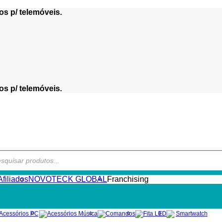
os p/ telemóveis.
os p/ telemóveis.
s
filiados
NOVOTECK GLOBAL
Franchising