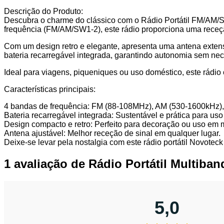
2
com
Descrição do Produto:
Antena
Descubra o charme do clássico com o Rádio Portátil FM/AM/SW
Extensível
frequência (FM/AM/SW1-2), este rádio proporciona uma receçã
e
Com um design retro e elegante, apresenta uma antena extensív
Bateria
bateria recarregável integrada, garantindo autonomia sem nec
Recarregável
SYJ-
Ideal para viagens, piqueniques ou uso doméstico, este rádio 
004
Características principais:
4 bandas de frequência: FM (88-108MHz), AM (530-1600kHz
Bateria recarregável integrada: Sustentável e prática para uso 
Design compacto e retro: Perfeito para decoração ou uso em
Antena ajustável: Melhor receção de sinal em qualquer lugar.
Deixe-se levar pela nostalgia com este rádio portátil Novoteck
1 avaliação de
Rádio Portátil Multiba
5,0