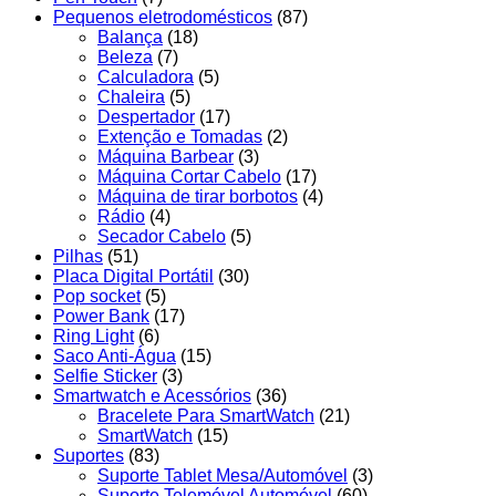
Pequenos eletrodomésticos
(87)
Balança
(18)
Beleza
(7)
Calculadora
(5)
Chaleira
(5)
Despertador
(17)
Extenção e Tomadas
(2)
Máquina Barbear
(3)
Máquina Cortar Cabelo
(17)
Máquina de tirar borbotos
(4)
Rádio
(4)
Secador Cabelo
(5)
Pilhas
(51)
Placa Digital Portátil
(30)
Pop socket
(5)
Power Bank
(17)
Ring Light
(6)
Saco Anti-Água
(15)
Selfie Sticker
(3)
Smartwatch e Acessórios
(36)
Bracelete Para SmartWatch
(21)
SmartWatch
(15)
Suportes
(83)
Suporte Tablet Mesa/Automóvel
(3)
Suporte Telemóvel Automóvel
(60)