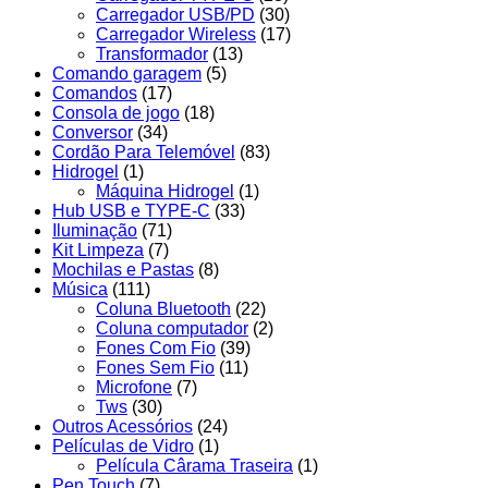
Carregador USB/PD
(30)
Carregador Wireless
(17)
Transformador
(13)
Comando garagem
(5)
Comandos
(17)
Consola de jogo
(18)
Conversor
(34)
Cordão Para Telemóvel
(83)
Hidrogel
(1)
Máquina Hidrogel
(1)
Hub USB e TYPE-C
(33)
Iluminação
(71)
Kit Limpeza
(7)
Mochilas e Pastas
(8)
Música
(111)
Coluna Bluetooth
(22)
Coluna computador
(2)
Fones Com Fio
(39)
Fones Sem Fio
(11)
Microfone
(7)
Tws
(30)
Outros Acessórios
(24)
Películas de Vidro
(1)
Película Cârama Traseira
(1)
Pen Touch
(7)