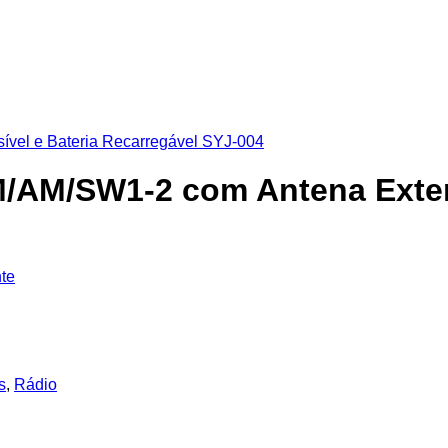
M/AM/SW1-2 com Antena Exten
nte
s
,
Rádio