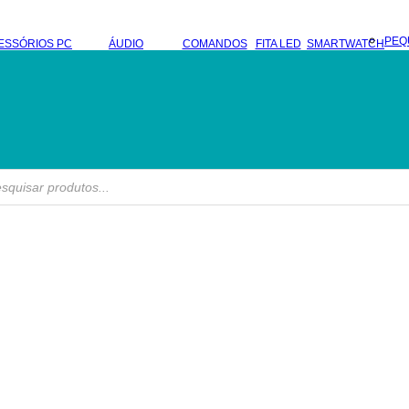
PEQ
ESSÓRIOS PC
ÁUDIO
COMANDOS
FITA LED
SMARTWATCH
s