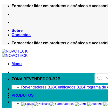
Skip
Fornecedor líder em produtos eletrónicos e acessóri
to
content
Sobre
Contactos
Fornecedor líder em produtos eletrónicos e acessóri
Menu
Product
search
ZONA REVENDEDOR-B2B
Revendedores B2B
Certificados B2B
Programa de A
PRODUTOS