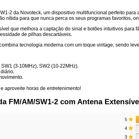
1-2 da Novoteck, um dispositivo multifuncional perfeito para
o nítida para que nunca perca os seus programas favoritos, on
el que melhora a captação do sinal e botões intuitivos para fá
essidade de pilhas descartáveis.
combina tecnologia moderna com um toque vintage, sendo leve e p
), SW1 (3-10MHz), SW2 (10-22MHz).
diário.
 movimento.
 e aproveite horas de entretenimento!
nda FM/AM/SW1-2 com Antena Extensível
5
4
3