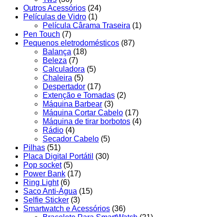
Outros Acessórios
(24)
Películas de Vidro
(1)
Película Cârama Traseira
(1)
Pen Touch
(7)
Pequenos eletrodomésticos
(87)
Balança
(18)
Beleza
(7)
Calculadora
(5)
Chaleira
(5)
Despertador
(17)
Extenção e Tomadas
(2)
Máquina Barbear
(3)
Máquina Cortar Cabelo
(17)
Máquina de tirar borbotos
(4)
Rádio
(4)
Secador Cabelo
(5)
Pilhas
(51)
Placa Digital Portátil
(30)
Pop socket
(5)
Power Bank
(17)
Ring Light
(6)
Saco Anti-Água
(15)
Selfie Sticker
(3)
Smartwatch e Acessórios
(36)