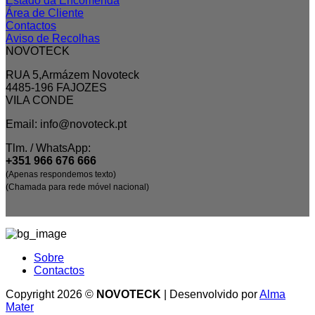
Estado da Encomenda
Área de Cliente
Contactos
Aviso de Recolhas
NOVOTECK
RUA 5,Armázem Novoteck
4485-196 FAJOZES
VILA CONDE
Email: info@novoteck.pt
Tlm. / WhatsApp:
+351 966 676 666
(Apenas respondemos texto)
(Chamada para rede móvel nacional)
Sobre
Contactos
Copyright 2026 ©
NOVOTECK
| Desenvolvido por
Alma
Mater