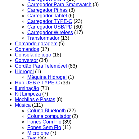
Carregador Para Smartwatch
(3)
Carregador Pilhas
(3)
Carregador Tablet
(6)
Carregador TYPE-C
(23)
Carregador USB/PD
(30)
Carregador Wireless
(17)
Transformador
(13)
Comando garagem
(5)
Comandos
(17)
Consola de jogo
(18)
Conversor
(34)
Cordão Para Telemóvel
(83)
Hidrogel
(1)
Máquina Hidrogel
(1)
Hub USB e TYPE-C
(33)
Iluminação
(71)
Kit Limpeza
(7)
Mochilas e Pastas
(8)
Música
(111)
Coluna Bluetooth
(22)
Coluna computador
(2)
Fones Com Fio
(39)
Fones Sem Fio
(11)
Microfone
(7)
Tws
(30)