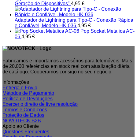
Geração de Dispositivos"
4,95
€
Adaptador de Lightning para Tipo-C - Conexão Rápida
e Confiável, Modelo HK-036
4,95
€
Pop Socket Metalica AC-
06
4,95
€
Fabricamos e importamos acessórios para telemóveis. Mais
de 20.000 referências em stock real com atualização diária
de catálogo. Cooperamos consigo no seu negócio.
Informações
Entrega e Envio
Métodos de Pagamento
Política de Devoluções
Exercer o direito de livre resolução
Termos e Condições
Proteção de Dados
NOVOTECK B2B
Apoio ao Cliente
Questões Frequentes