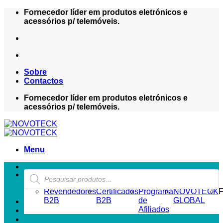
Skip
Fornecedor líder em produtos eletrónicos e
to
acessórios p/ telemóveis.
content
Sobre
Contactos
Fornecedor líder em produtos eletrónicos e
acessórios p/ telemóveis.
Menu
Products
ZONA REVENDEDOR-B2B
search
Revendedores
Certificados
Programa
NOVOTECK
F
B2B
B2B
de
GLOBAL
Afiliados