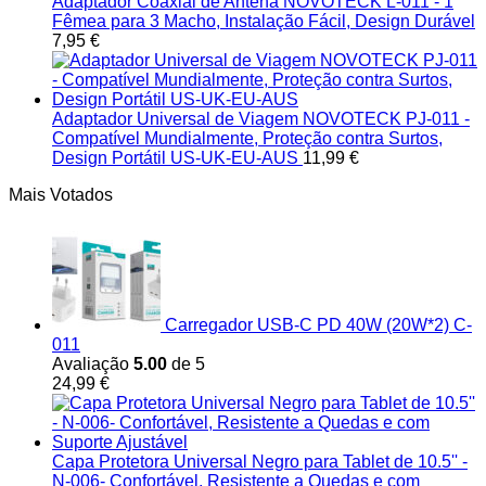
Adaptador Coaxial de Antena NOVOTECK L-011 - 1
Fêmea para 3 Macho, Instalação Fácil, Design Durável
7,95
€
Adaptador Universal de Viagem NOVOTECK PJ-011 -
Compatível Mundialmente, Proteção contra Surtos,
Design Portátil US-UK-EU-AUS
11,99
€
Mais Votados
Carregador USB-C PD 40W (20W*2) C-
011
Avaliação
5.00
de 5
24,99
€
Capa Protetora Universal Negro para Tablet de 10.5'' -
N-006- Confortável, Resistente a Quedas e com