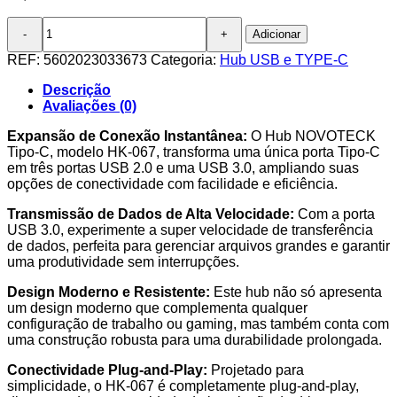
Quantidade
Adicionar
de
Hub
REF:
5602023033673
Categoria:
Hub USB e TYPE-C
de
Conexão
Descrição
NOVOTECK
Avaliações (0)
Tipo-
C
Expansão de Conexão Instantânea:
O Hub NOVOTECK
-
Tipo-C, modelo HK-067, transforma uma única porta Tipo-C
Expande
em três portas USB 2.0 e uma USB 3.0, ampliando suas
para
opções de conectividade com facilidade e eficiência.
3
Transmissão de Dados de Alta Velocidade:
Com a porta
USB
USB 3.0, experimente a super velocidade de transferência
2.0
de dados, perfeita para gerenciar arquivos grandes e garantir
e
uma produtividade sem interrupções.
1
USB
Design Moderno e Resistente:
Este hub não só apresenta
3.0
um design moderno que complementa qualquer
HK-
configuração de trabalho ou gaming, mas também conta com
067
uma construção robusta para uma durabilidade prolongada.
Conectividade Plug-and-Play:
Projetado para
simplicidade, o HK-067 é completamente plug-and-play,