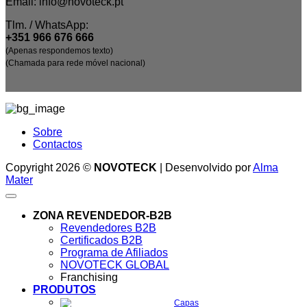
Email: info@novoteck.pt
Tlm. / WhatsApp:
+351 966 676 666
(Apenas respondemos texto)
(Chamada para rede móvel nacional)
Sobre
Contactos
Copyright 2026 ©
NOVOTECK
| Desenvolvido por
Alma
Mater
ZONA REVENDEDOR-B2B
Revendedores B2B
Certificados B2B
Programa de Afiliados
NOVOTECK GLOBAL
Franchising
PRODUTOS