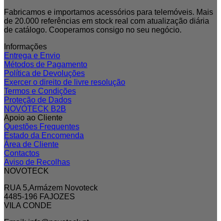
Fabricamos e importamos acessórios para telemóveis. Mais
de 20.000 referências em stock real com atualização diária
de catálogo. Cooperamos consigo no seu negócio.
Informações
Entrega e Envio
Métodos de Pagamento
Política de Devoluções
Exercer o direito de livre resolução
Termos e Condições
Proteção de Dados
NOVOTECK B2B
Apoio ao Cliente
Questões Frequentes
Estado da Encomenda
Área de Cliente
Contactos
Aviso de Recolhas
NOVOTECK
RUA 5,Armázem Novoteck
4485-196 FAJOZES
VILA CONDE