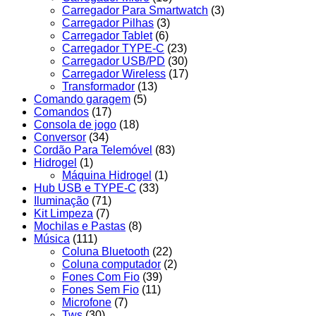
Carregador Para Smartwatch
(3)
Carregador Pilhas
(3)
Carregador Tablet
(6)
Carregador TYPE-C
(23)
Carregador USB/PD
(30)
Carregador Wireless
(17)
Transformador
(13)
Comando garagem
(5)
Comandos
(17)
Consola de jogo
(18)
Conversor
(34)
Cordão Para Telemóvel
(83)
Hidrogel
(1)
Máquina Hidrogel
(1)
Hub USB e TYPE-C
(33)
Iluminação
(71)
Kit Limpeza
(7)
Mochilas e Pastas
(8)
Música
(111)
Coluna Bluetooth
(22)
Coluna computador
(2)
Fones Com Fio
(39)
Fones Sem Fio
(11)
Microfone
(7)
Tws
(30)