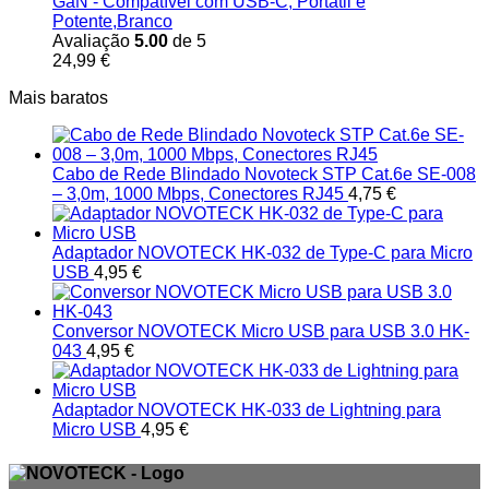
GaN - Compatível com USB-C, Portátil e
Potente,Branco
Avaliação
5.00
de 5
24,99
€
Mais baratos
Cabo de Rede Blindado Novoteck STP Cat.6e SE-008
– 3,0m, 1000 Mbps, Conectores RJ45
4,75
€
Adaptador NOVOTECK HK-032 de Type-C para Micro
USB
4,95
€
Conversor NOVOTECK Micro USB para USB 3.0 HK-
043
4,95
€
Adaptador NOVOTECK HK-033 de Lightning para
Micro USB
4,95
€