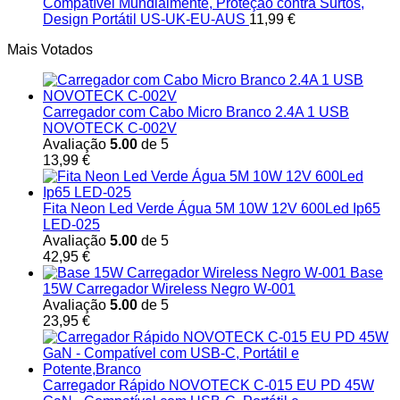
Compatível Mundialmente, Proteção contra Surtos,
Design Portátil US-UK-EU-AUS
11,99
€
Mais Votados
Carregador com Cabo Micro Branco 2.4A 1 USB
NOVOTECK C-002V
Avaliação
5.00
de 5
13,99
€
Fita Neon Led Verde Água 5M 10W 12V 600Led Ip65
LED-025
Avaliação
5.00
de 5
42,95
€
Base
15W Carregador Wireless Negro W-001
Avaliação
5.00
de 5
23,95
€
Carregador Rápido NOVOTECK C-015 EU PD 45W