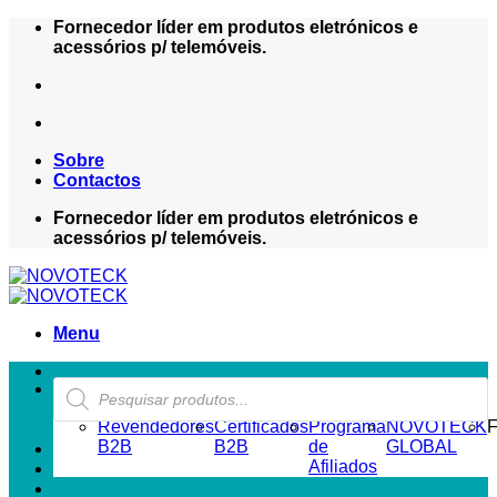
Skip
Fornecedor líder em produtos eletrónicos e
to
acessórios p/ telemóveis.
content
Sobre
Contactos
Fornecedor líder em produtos eletrónicos e
acessórios p/ telemóveis.
Menu
Products
ZONA REVENDEDOR-B2B
search
Revendedores
Certificados
Programa
NOVOTECK
F
B2B
B2B
de
GLOBAL
Afiliados