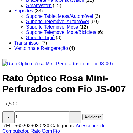
Bracelete Para SmartWatch
(21)
SmartWatch
(15)
Suportes
(83)
Suporte Tablet Mesa/Automóvel
(3)
Suporte Telemóvel Automóvel
(60)
Suporte Telemóvel Mesa
(12)
Suporte Telemóvel Mota/Bicicleta
(6)
Suporte Tripé
(3)
Transmissor
(7)
Ventoinha e Refrigeração
(4)
Rato Óptico Rosa Mini-
Perfurados com Fio JS-007
17,50
€
Quantidade
Adicionar
de
Rato
REF:
5602026080230
Categorias:
Acessórios de
Óptico
Computador
,
Rato Com Fio