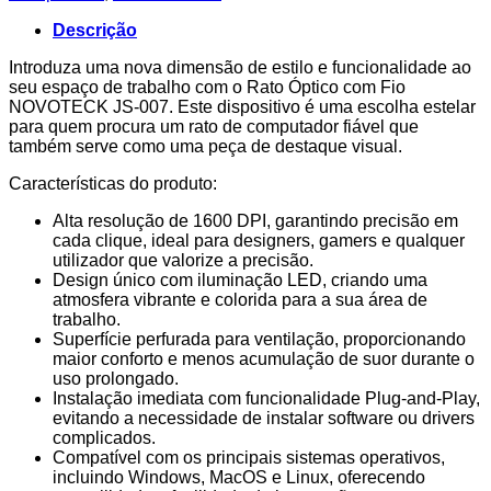
Rosa
Mini-
Descrição
Perfurados
com
Introduza uma nova dimensão de estilo e funcionalidade ao
Fio
seu espaço de trabalho com o Rato Óptico com Fio
JS-
NOVOTECK JS-007. Este dispositivo é uma escolha estelar
007
para quem procura um rato de computador fiável que
também serve como uma peça de destaque visual.
Características do produto:
Alta resolução de 1600 DPI, garantindo precisão em
cada clique, ideal para designers, gamers e qualquer
utilizador que valorize a precisão.
Design único com iluminação LED, criando uma
atmosfera vibrante e colorida para a sua área de
trabalho.
Superfície perfurada para ventilação, proporcionando
maior conforto e menos acumulação de suor durante o
uso prolongado.
Instalação imediata com funcionalidade Plug-and-Play,
evitando a necessidade de instalar software ou drivers
complicados.
Compatível com os principais sistemas operativos,
incluindo Windows, MacOS e Linux, oferecendo