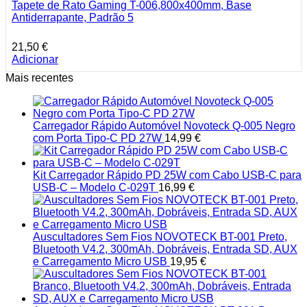
Tapete de Rato Gaming T-006,800x400mm, Base
Antiderrapante, Padrão 5
21,50
€
Adicionar
Mais recentes
Carregador Rápido Automóvel Novoteck Q-005 Negro
com Porta Tipo-C PD 27W
14,99
€
Kit Carregador Rápido PD 25W com Cabo USB-C para
USB-C – Modelo C-029T
16,99
€
Auscultadores Sem Fios NOVOTECK BT-001 Preto,
Bluetooth V4.2, 300mAh, Dobráveis, Entrada SD, AUX
e Carregamento Micro USB
19,95
€