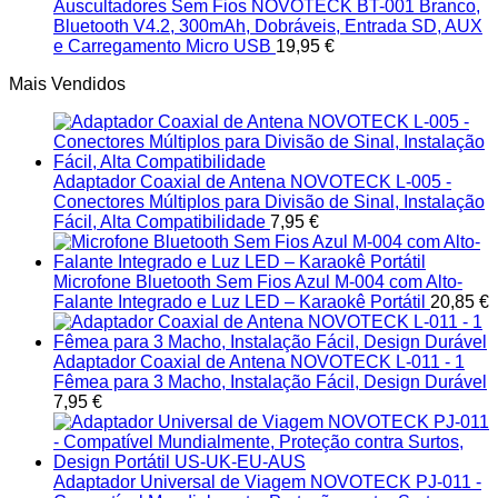
Auscultadores Sem Fios NOVOTECK BT-001 Branco,
Bluetooth V4.2, 300mAh, Dobráveis, Entrada SD, AUX
e Carregamento Micro USB
19,95
€
Mais Vendidos
Adaptador Coaxial de Antena NOVOTECK L-005 -
Conectores Múltiplos para Divisão de Sinal, Instalação
Fácil, Alta Compatibilidade
7,95
€
Microfone Bluetooth Sem Fios Azul M-004 com Alto-
Falante Integrado e Luz LED – Karaokê Portátil
20,85
€
Adaptador Coaxial de Antena NOVOTECK L-011 - 1
Fêmea para 3 Macho, Instalação Fácil, Design Durável
7,95
€
Adaptador Universal de Viagem NOVOTECK PJ-011 -