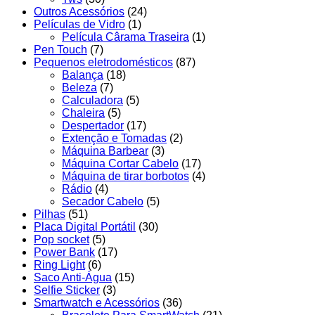
Outros Acessórios
(24)
Películas de Vidro
(1)
Película Cârama Traseira
(1)
Pen Touch
(7)
Pequenos eletrodomésticos
(87)
Balança
(18)
Beleza
(7)
Calculadora
(5)
Chaleira
(5)
Despertador
(17)
Extenção e Tomadas
(2)
Máquina Barbear
(3)
Máquina Cortar Cabelo
(17)
Máquina de tirar borbotos
(4)
Rádio
(4)
Secador Cabelo
(5)
Pilhas
(51)
Placa Digital Portátil
(30)
Pop socket
(5)
Power Bank
(17)
Ring Light
(6)
Saco Anti-Água
(15)
Selfie Sticker
(3)
Smartwatch e Acessórios
(36)