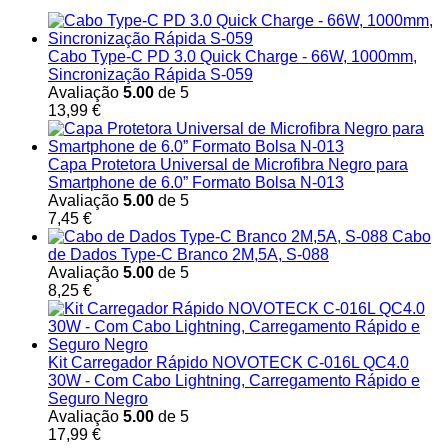
Cabo Type-C PD 3.0 Quick Charge - 66W, 1000mm,
Sincronização Rápida S-059
Avaliação
5.00
de 5
13,99
€
Capa Protetora Universal de Microfibra Negro para
Smartphone de 6.0” Formato Bolsa N-013
Avaliação
5.00
de 5
7,45
€
Cabo
de Dados Type-C Branco 2M,5A, S-088
Avaliação
5.00
de 5
8,25
€
Kit Carregador Rápido NOVOTECK C-016L QC4.0
30W - Com Cabo Lightning, Carregamento Rápido e
Seguro Negro
Avaliação
5.00
de 5
17,99
€