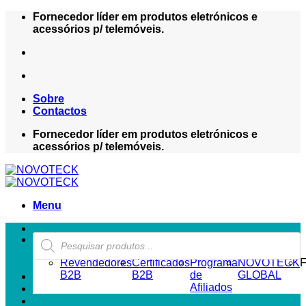
Skip
Fornecedor líder em produtos eletrónicos e
to
acessórios p/ telemóveis.
content
Sobre
Contactos
Fornecedor líder em produtos eletrónicos e
acessórios p/ telemóveis.
Menu
Products
ZONA REVENDEDOR-B2B
search
Revendedores
Certificados
Programa
NOVOTECK
F
B2B
B2B
de
GLOBAL
Afiliados