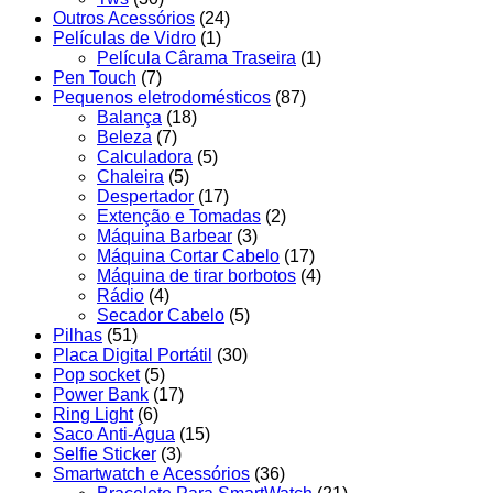
Outros Acessórios
(24)
Películas de Vidro
(1)
Película Cârama Traseira
(1)
Pen Touch
(7)
Pequenos eletrodomésticos
(87)
Balança
(18)
Beleza
(7)
Calculadora
(5)
Chaleira
(5)
Despertador
(17)
Extenção e Tomadas
(2)
Máquina Barbear
(3)
Máquina Cortar Cabelo
(17)
Máquina de tirar borbotos
(4)
Rádio
(4)
Secador Cabelo
(5)
Pilhas
(51)
Placa Digital Portátil
(30)
Pop socket
(5)
Power Bank
(17)
Ring Light
(6)
Saco Anti-Água
(15)
Selfie Sticker
(3)
Smartwatch e Acessórios
(36)