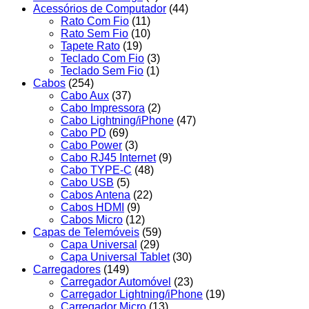
Acessórios de Computador
(44)
Rato Com Fio
(11)
Rato Sem Fio
(10)
Tapete Rato
(19)
Teclado Com Fio
(3)
Teclado Sem Fio
(1)
Cabos
(254)
Cabo Aux
(37)
Cabo Impressora
(2)
Cabo Lightning/iPhone
(47)
Cabo PD
(69)
Cabo Power
(3)
Cabo RJ45 Internet
(9)
Cabo TYPE-C
(48)
Cabo USB
(5)
Cabos Antena
(22)
Cabos HDMI
(9)
Cabos Micro
(12)
Capas de Telemóveis
(59)
Capa Universal
(29)
Capa Universal Tablet
(30)
Carregadores
(149)
Carregador Automóvel
(23)
Carregador Lightning/iPhone
(19)
Carregador Micro
(13)