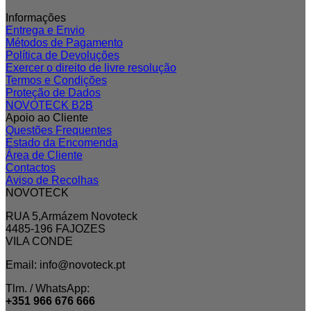
Informações
Entrega e Envio
Métodos de Pagamento
Política de Devoluções
Exercer o direito de livre resolução
Termos e Condições
Proteção de Dados
NOVOTECK B2B
Apoio ao Cliente
Questões Frequentes
Estado da Encomenda
Área de Cliente
Contactos
Aviso de Recolhas
NOVOTECK
RUA 5,Armázem Novoteck
4485-196 FAJOZES
VILA CONDE
Email: info@novoteck.pt
Tlm. / WhatsApp:
+351 966 676 666