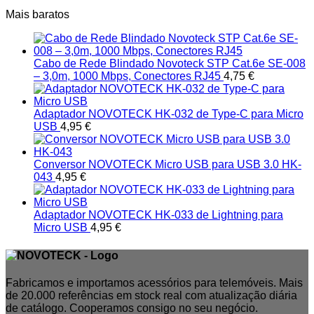
Mais baratos
Cabo de Rede Blindado Novoteck STP Cat.6e SE-008
– 3,0m, 1000 Mbps, Conectores RJ45
4,75
€
Adaptador NOVOTECK HK-032 de Type-C para Micro
USB
4,95
€
Conversor NOVOTECK Micro USB para USB 3.0 HK-
043
4,95
€
Adaptador NOVOTECK HK-033 de Lightning para
Micro USB
4,95
€
Fabricamos e importamos acessórios para telemóveis. Mais
de 20.000 referências em stock real com atualização diária
de catálogo. Cooperamos consigo no seu negócio.