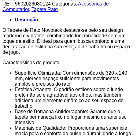
Tapete
REF:
5602026080124
Categorias:
Acessórios de
de
Computador
,
Tapete Rato
Rato
T-
Descrição
004
Estiloso
O Tapete de Rato Novoteck destaca-se pelo seu design
320x240mm,
moderno e vibrante, combinando funcionalidade com um
Design
toque de estilo. É ideal para quem busca conforto e uma
3
declaração de estilo na sua estação de trabalho ou espaço
de jogo.
Características do produto:
Superfície Otimizada: Com dimensões de 320 x 240
mm, oferece espaço suficiente para movimentos
amplos e precisos do rato.
Estética Atraente: O padrão estiloso sobre o fundo
preto não só é agradável aos olhos, mas também
adiciona um elemento dinâmico ao seu espaço de
trabalho.
Base de Borracha Antiderrapante: Garante que o
tapete permaneça fixo no lugar, mesmo durante uso
intensivo.
Materiais de Qualidade: Proporciona uma superfície
macia para o conforto do pulso e durabilidade a longo