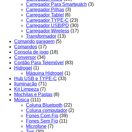
Carregador Para Smartwatch
(3)
Carregador Pilhas
(3)
Carregador Tablet
(6)
Carregador TYPE-C
(23)
Carregador USB/PD
(30)
Carregador Wireless
(17)
Transformador
(13)
Comando garagem
(5)
Comandos
(17)
Consola de jogo
(18)
Conversor
(34)
Cordão Para Telemóvel
(83)
Hidrogel
(1)
Máquina Hidrogel
(1)
Hub USB e TYPE-C
(33)
Iluminação
(71)
Kit Limpeza
(7)
Mochilas e Pastas
(8)
Música
(111)
Coluna Bluetooth
(22)
Coluna computador
(2)
Fones Com Fio
(39)
Fones Sem Fio
(11)
Microfone
(7)
Tws
(30)