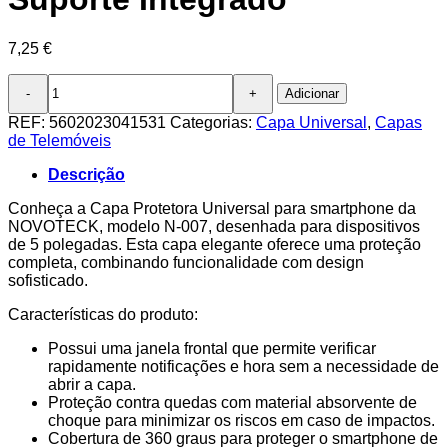
7,25
€
Quantidade
Adicionar
de
Capa
REF:
5602023041531
Categorias:
Capa Universal
,
Capas
Protetora
de Telemóveis
Universal
Negro
Descrição
para
Smartphone
Conheça a Capa Protetora Universal para smartphone da
de
NOVOTECK, modelo N-007, desenhada para dispositivos
5''
de 5 polegadas. Esta capa elegante oferece uma proteção
N-
completa, combinando funcionalidade com design
007
sofisticado.
-
Características do produto:
Visor
Inteligente,
Possui uma janela frontal que permite verificar
Resistência
rapidamente notificações e hora sem a necessidade de
a
abrir a capa.
Impactos
Proteção contra quedas com material absorvente de
e
choque para minimizar os riscos em caso de impactos.
Suporte
Cobertura de 360 graus para proteger o smartphone de
Integrado