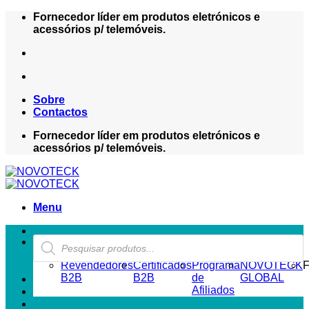
Skip
Fornecedor líder em produtos eletrónicos e
to
acessórios p/ telemóveis.
content
Sobre
Contactos
Fornecedor líder em produtos eletrónicos e
acessórios p/ telemóveis.
Menu
Products
ZONA REVENDEDOR-B2B
search
Revendedores
Certificados
Programa
NOVOTECK
F
B2B
B2B
de
GLOBAL
Afiliados