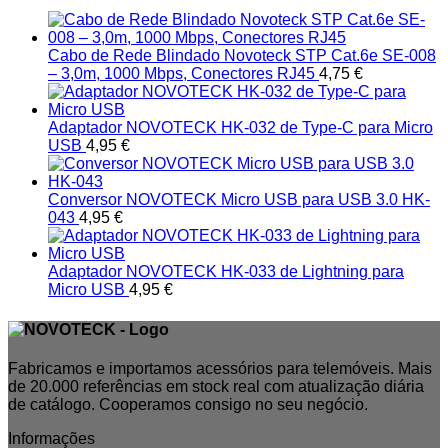
Cabo de Rede Blindado Novoteck STP Cat.6e SE-008
– 3,0m, 1000 Mbps, Conectores RJ45
4,75
€
Adaptador NOVOTECK HK-032 de Type-C para Micro
USB
4,95
€
Conversor NOVOTECK Micro USB para USB 3.0 HK-
043
4,95
€
Adaptador NOVOTECK HK-033 de Lightning para
Micro USB
4,95
€
Fabricamos e importamos acessórios para telemóveis. Mais
de 20.000 referências em stock real com atualização diária
de catálogo. Cooperamos consigo no seu negócio.
Informações