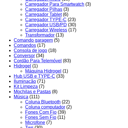
Carregador Para Smartwatch
(3)
Carregador Pilhas
(3)
Carregador Tablet
(6)
Carregador TYPE-C
(23)
Carregador USB/PD
(30)
Carregador Wireless
(17)
Transformador
(13)
Comando garagem
(5)
Comandos
(17)
Consola de jogo
(18)
Conversor
(34)
Cordão Para Telemóvel
(83)
Hidrogel
(1)
Máquina Hidrogel
(1)
Hub USB e TYPE-C
(33)
Iluminação
(71)
Kit Limpeza
(7)
Mochilas e Pastas
(8)
Música
(111)
Coluna Bluetooth
(22)
Coluna computador
(2)
Fones Com Fio
(39)
Fones Sem Fio
(11)
Microfone
(7)
Tws
(30)