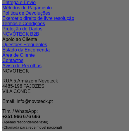
Entrega e Envio
Métodos de Pagamento
Política de Devoluções
Exercer o direito de livre resolução
Termos e Condições
Proteção de Dados
NOVOTECK B2B
Apoio ao Cliente
Questões Frequentes
Estado da Encomenda
Área de Cliente
Contactos
Aviso de Recolhas
NOVOTECK
RUA 5,Armázem Novoteck
4485-196 FAJOZES
VILA CONDE
Email: info@novoteck.pt
Tlm. / WhatsApp:
+351 966 676 666
(Apenas respondemos texto)
(Chamada para rede móvel nacional)