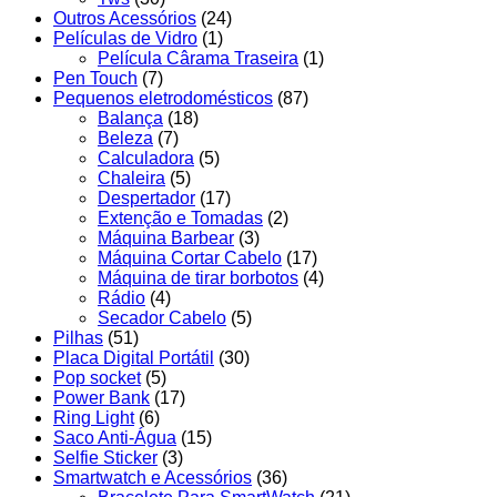
Outros Acessórios
(24)
Películas de Vidro
(1)
Película Cârama Traseira
(1)
Pen Touch
(7)
Pequenos eletrodomésticos
(87)
Balança
(18)
Beleza
(7)
Calculadora
(5)
Chaleira
(5)
Despertador
(17)
Extenção e Tomadas
(2)
Máquina Barbear
(3)
Máquina Cortar Cabelo
(17)
Máquina de tirar borbotos
(4)
Rádio
(4)
Secador Cabelo
(5)
Pilhas
(51)
Placa Digital Portátil
(30)
Pop socket
(5)
Power Bank
(17)
Ring Light
(6)
Saco Anti-Água
(15)
Selfie Sticker
(3)
Smartwatch e Acessórios
(36)