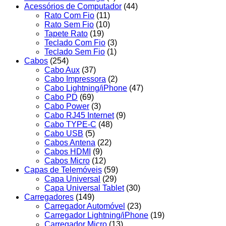
Acessórios de Computador
(44)
Rato Com Fio
(11)
Rato Sem Fio
(10)
Tapete Rato
(19)
Teclado Com Fio
(3)
Teclado Sem Fio
(1)
Cabos
(254)
Cabo Aux
(37)
Cabo Impressora
(2)
Cabo Lightning/iPhone
(47)
Cabo PD
(69)
Cabo Power
(3)
Cabo RJ45 Internet
(9)
Cabo TYPE-C
(48)
Cabo USB
(5)
Cabos Antena
(22)
Cabos HDMI
(9)
Cabos Micro
(12)
Capas de Telemóveis
(59)
Capa Universal
(29)
Capa Universal Tablet
(30)
Carregadores
(149)
Carregador Automóvel
(23)
Carregador Lightning/iPhone
(19)
Carregador Micro
(13)