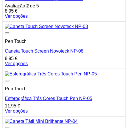
Avaliação
2
de 5
8,95
€
Ver opções
This
product
has
multiple
Pen Touch
variants.
The
Caneta Touch Screen Novoteck NP-08
options
may
8,95
€
be
Ver opções
chosen
This
on
product
the
has
product
multiple
page
Pen Touch
variants.
The
Esferográfica Três Cores Touch Pen NP-05
options
may
11,95
€
be
Ver opções
chosen
This
on
product
the
has