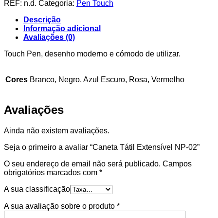
Caneta
REF:
n.d.
Categoria:
Pen Touch
Tátil
Extensível
Descrição
NP-
Informação adicional
02
Avaliações (0)
Touch Pen, desenho moderno e cómodo de utilizar.
Cores
Branco, Negro, Azul Escuro, Rosa, Vermelho
Avaliações
Ainda não existem avaliações.
Seja o primeiro a avaliar “Caneta Tátil Extensível NP-02”
O seu endereço de email não será publicado.
Campos
obrigatórios marcados com
*
A sua classificação
A sua avaliação sobre o produto
*