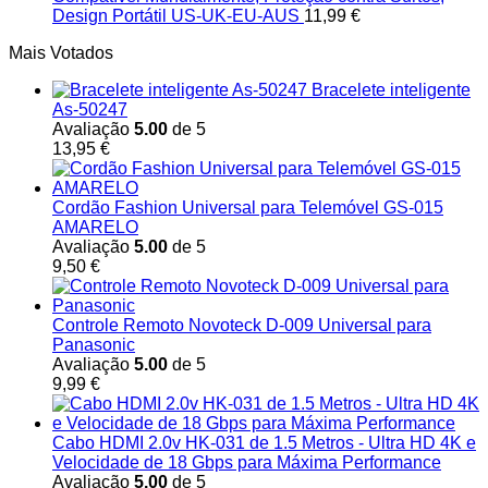
Design Portátil US-UK-EU-AUS
11,99
€
Mais Votados
Bracelete inteligente
As-50247
Avaliação
5.00
de 5
13,95
€
Cordão Fashion Universal para Telemóvel GS-015
AMARELO
Avaliação
5.00
de 5
9,50
€
Controle Remoto Novoteck D-009 Universal para
Panasonic
Avaliação
5.00
de 5
9,99
€
Cabo HDMI 2.0v HK-031 de 1.5 Metros - Ultra HD 4K e
Velocidade de 18 Gbps para Máxima Performance
Avaliação
5.00
de 5