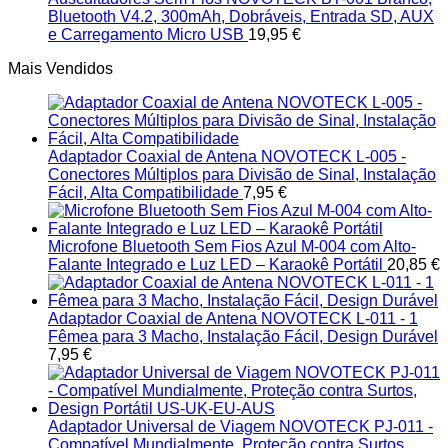
Bluetooth V4.2, 300mAh, Dobráveis, Entrada SD, AUX
e Carregamento Micro USB
19,95
€
Mais Vendidos
Adaptador Coaxial de Antena NOVOTECK L-005 -
Conectores Múltiplos para Divisão de Sinal, Instalação
Fácil, Alta Compatibilidade
7,95
€
Microfone Bluetooth Sem Fios Azul M-004 com Alto-
Falante Integrado e Luz LED – Karaokê Portátil
20,85
€
Adaptador Coaxial de Antena NOVOTECK L-011 - 1
Fêmea para 3 Macho, Instalação Fácil, Design Durável
7,95
€
Adaptador Universal de Viagem NOVOTECK PJ-011 -
Compatível Mundialmente, Proteção contra Surtos,