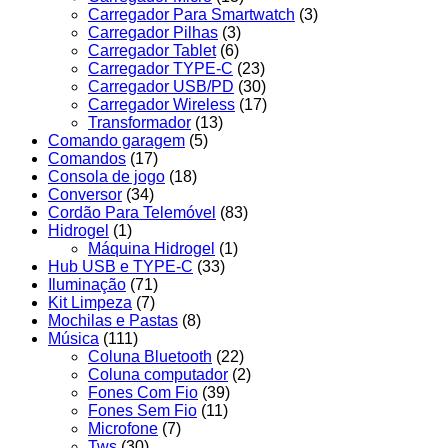
Carregador Para Smartwatch
(3)
Carregador Pilhas
(3)
Carregador Tablet
(6)
Carregador TYPE-C
(23)
Carregador USB/PD
(30)
Carregador Wireless
(17)
Transformador
(13)
Comando garagem
(5)
Comandos
(17)
Consola de jogo
(18)
Conversor
(34)
Cordão Para Telemóvel
(83)
Hidrogel
(1)
Máquina Hidrogel
(1)
Hub USB e TYPE-C
(33)
Iluminação
(71)
Kit Limpeza
(7)
Mochilas e Pastas
(8)
Música
(111)
Coluna Bluetooth
(22)
Coluna computador
(2)
Fones Com Fio
(39)
Fones Sem Fio
(11)
Microfone
(7)
Tws
(30)