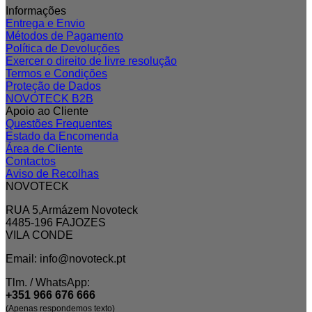
Informações
Entrega e Envio
Métodos de Pagamento
Política de Devoluções
Exercer o direito de livre resolução
Termos e Condições
Proteção de Dados
NOVOTECK B2B
Apoio ao Cliente
Questões Frequentes
Estado da Encomenda
Área de Cliente
Contactos
Aviso de Recolhas
NOVOTECK
RUA 5,Armázem Novoteck
4485-196 FAJOZES
VILA CONDE
Email: info@novoteck.pt
Tlm. / WhatsApp:
+351 966 676 666
(Apenas respondemos texto)