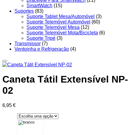
Bracelete Para SmartWatch
(21)
SmartWatch
(15)
Suportes
(83)
Suporte Tablet Mesa/Automóvel
(3)
Suporte Telemóvel Automóvel
(60)
Suporte Telemóvel Mesa
(12)
Suporte Telemóvel Mota/Bicicleta
(6)
Suporte Tripé
(3)
Transmissor
(7)
Ventoinha e Refrigeração
(4)
Caneta Tátil Extensível NP-
02
6,95
€