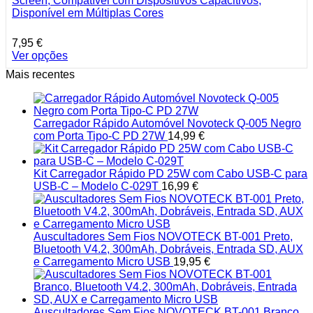
Screen, Compatível com Dispositivos Capacitivos,
chosen
Disponível em Múltiplas Cores
on
the
product
7,95
€
page
Ver opções
This
Mais recentes
product
has
multiple
variants.
Carregador Rápido Automóvel Novoteck Q-005 Negro
The
com Porta Tipo-C PD 27W
14,99
€
options
may
be
Kit Carregador Rápido PD 25W com Cabo USB-C para
chosen
USB-C – Modelo C-029T
16,99
€
on
the
product
page
Auscultadores Sem Fios NOVOTECK BT-001 Preto,
Bluetooth V4.2, 300mAh, Dobráveis, Entrada SD, AUX
e Carregamento Micro USB
19,95
€
Auscultadores Sem Fios NOVOTECK BT-001 Branco,