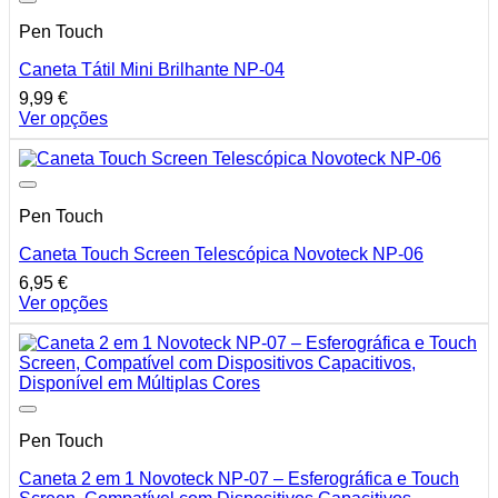
product
multiple
page
Pen Touch
variants.
The
Caneta Tátil Mini Brilhante NP-04
options
may
9,99
€
be
Ver opções
chosen
This
on
product
the
has
product
multiple
page
Pen Touch
variants.
The
Caneta Touch Screen Telescópica Novoteck NP-06
options
may
6,95
€
be
Ver opções
chosen
This
on
product
the
has
product
multiple
page
variants.
The
Pen Touch
options
may
Caneta 2 em 1 Novoteck NP-07 – Esferográfica e Touch
be