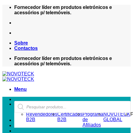
Skip
Fornecedor líder em produtos eletrónicos e
to
acessórios p/ telemóveis.
content
Sobre
Contactos
Fornecedor líder em produtos eletrónicos e
acessórios p/ telemóveis.
Menu
Products
ZONA REVENDEDOR-B2B
search
Revendedores
Certificados
Programa
NOVOTECK
F
B2B
B2B
de
GLOBAL
Afiliados