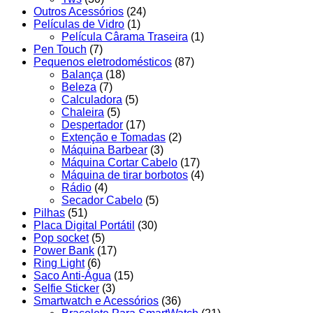
Outros Acessórios
(24)
Películas de Vidro
(1)
Película Cârama Traseira
(1)
Pen Touch
(7)
Pequenos eletrodomésticos
(87)
Balança
(18)
Beleza
(7)
Calculadora
(5)
Chaleira
(5)
Despertador
(17)
Extenção e Tomadas
(2)
Máquina Barbear
(3)
Máquina Cortar Cabelo
(17)
Máquina de tirar borbotos
(4)
Rádio
(4)
Secador Cabelo
(5)
Pilhas
(51)
Placa Digital Portátil
(30)
Pop socket
(5)
Power Bank
(17)
Ring Light
(6)
Saco Anti-Água
(15)
Selfie Sticker
(3)
Smartwatch e Acessórios
(36)