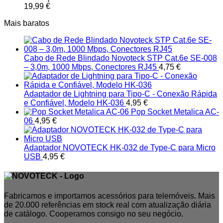
19,99
€
Mais baratos
Cabo de Rede Blindado Novoteck STP Cat.6e SE-008
– 3,0m, 1000 Mbps, Conectores RJ45
4,75
€
Adaptador de Lightning para Tipo-C - Conexão Rápida
e Confiável, Modelo HK-036
4,95
€
Pop Socket Metalica AC-
06
4,95
€
Adaptador NOVOTECK HK-032 de Type-C para Micro
USB
4,95
€
Fabricamos e importamos acessórios para telemóveis. Mais
de 20.000 referências em stock real com atualização diária
de catálogo. Cooperamos consigo no seu negócio.