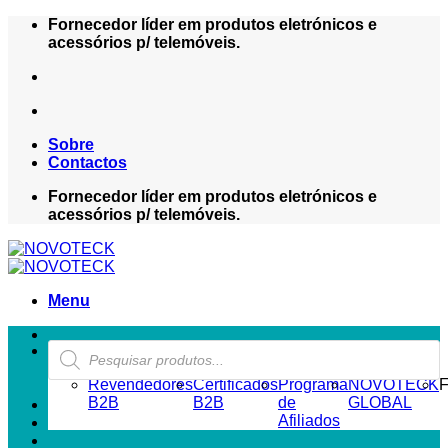
Skip
Fornecedor líder em produtos eletrónicos e
to
acessórios p/ telemóveis.
content
Sobre
Contactos
Fornecedor líder em produtos eletrónicos e
acessórios p/ telemóveis.
Menu
Products
ZONA REVENDEDOR-B2B
search
Revendedores
Certificados
Programa
NOVOTECK
F
B2B
B2B
de
GLOBAL
Afiliados