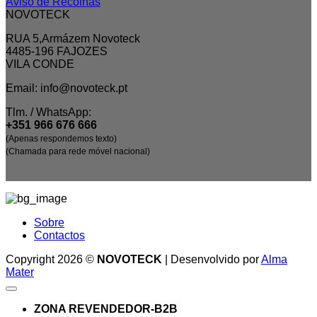
Aviso de Recolhas
NOVOTECK
RUA 5,Armázem Novoteck
4485-196 FAJOZES
VILA CONDE
Email: info@novoteck.pt
Tlm. / WhatsApp:
+351 966 676 666
(Apenas respondemos texto)
(Chamada para rede móvel nacional)
Sobre
Contactos
Copyright 2026 ©
NOVOTECK
| Desenvolvido por
Alma
Mater
ZONA REVENDEDOR-B2B