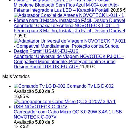
Microfone Bluetooth Sem Fios Azul M-004 com Alto-
Falante Integrado e Luz LED – Karaokê Portátil
20,85
€
Adaptador Coaxial de Antena NOVOTECK L-011 - 1
Fêmea para 3 Macho, Instalação Fácil, Design Durável
7,95
€
Adaptador Universal de Viagem NOVOTECK PJ-011 -
Compatível Mundialmente, Proteção contra Surtos,
Design Portátil US-UK-EU-AUS
11,99
€
Mais Votados
Comando Tv LG D-002
Avaliação
5.00
de 5
16,95
€
Carregador com Cabo Micro QC 3.0 20W 3.4A 1 USB
NOVOTECK C-007V
Avaliação
5.00
de 5
14,99
€