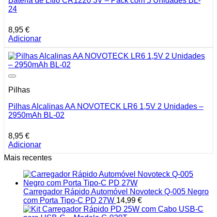
Bateria de Lítio CR1220 3V – Pack com 5 Unidades BL-
24
8,95
€
Adicionar
Pilhas
Pilhas Alcalinas AA NOVOTECK LR6 1,5V 2 Unidades –
2950mAh BL-02
8,95
€
Adicionar
Mais recentes
Carregador Rápido Automóvel Novoteck Q-005 Negro
com Porta Tipo-C PD 27W
14,99
€