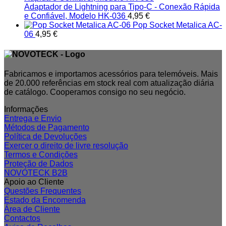
Adaptador de Lightning para Tipo-C - Conexão Rápida
e Confiável, Modelo HK-036
4,95
€
Pop Socket Metalica AC-
06
4,95
€
Fabricamos e importamos acessórios para telemóveis. Mais
de 20.000 referências em stock real com atualização diária
de catálogo. Cooperamos consigo no seu negócio.
Informações
Entrega e Envio
Métodos de Pagamento
Política de Devoluções
Exercer o direito de livre resolução
Termos e Condições
Proteção de Dados
NOVOTECK B2B
Apoio ao Cliente
Questões Frequentes
Estado da Encomenda
Área de Cliente
Contactos