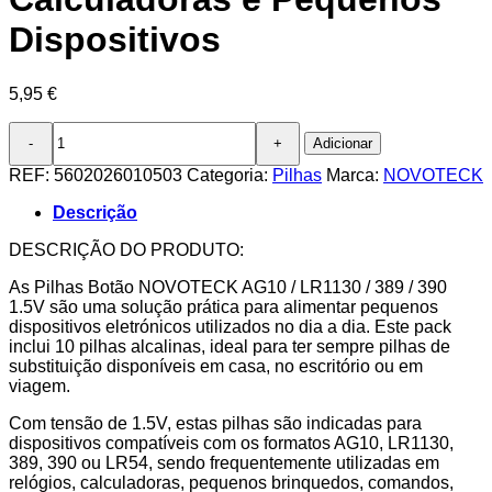
Dispositivos
5,95
€
Quantidade
Adicionar
de
Pack
REF:
5602026010503
Categoria:
Pilhas
Marca:
NOVOTECK
10
Pilhas
Descrição
Botão
NOVOTECK
DESCRIÇÃO DO PRODUTO:
AG10
As Pilhas Botão NOVOTECK AG10 / LR1130 / 389 / 390
/
1.5V são uma solução prática para alimentar pequenos
LR1130
dispositivos eletrónicos utilizados no dia a dia. Este pack
/
inclui 10 pilhas alcalinas, ideal para ter sempre pilhas de
389
substituição disponíveis em casa, no escritório ou em
/
viagem.
390,
1.5V
Com tensão de 1.5V, estas pilhas são indicadas para
Alcalinas,
dispositivos compatíveis com os formatos AG10, LR1130,
para
389, 390 ou LR54, sendo frequentemente utilizadas em
Relógios,
relógios, calculadoras, pequenos brinquedos, comandos,
Calculadoras