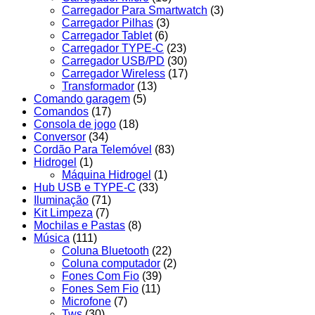
Carregador Para Smartwatch
(3)
Carregador Pilhas
(3)
Carregador Tablet
(6)
Carregador TYPE-C
(23)
Carregador USB/PD
(30)
Carregador Wireless
(17)
Transformador
(13)
Comando garagem
(5)
Comandos
(17)
Consola de jogo
(18)
Conversor
(34)
Cordão Para Telemóvel
(83)
Hidrogel
(1)
Máquina Hidrogel
(1)
Hub USB e TYPE-C
(33)
Iluminação
(71)
Kit Limpeza
(7)
Mochilas e Pastas
(8)
Música
(111)
Coluna Bluetooth
(22)
Coluna computador
(2)
Fones Com Fio
(39)
Fones Sem Fio
(11)
Microfone
(7)
Tws
(30)