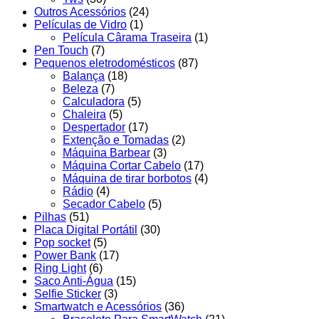
Outros Acessórios
(24)
Películas de Vidro
(1)
Película Cârama Traseira
(1)
Pen Touch
(7)
Pequenos eletrodomésticos
(87)
Balança
(18)
Beleza
(7)
Calculadora
(5)
Chaleira
(5)
Despertador
(17)
Extenção e Tomadas
(2)
Máquina Barbear
(3)
Máquina Cortar Cabelo
(17)
Máquina de tirar borbotos
(4)
Rádio
(4)
Secador Cabelo
(5)
Pilhas
(51)
Placa Digital Portátil
(30)
Pop socket
(5)
Power Bank
(17)
Ring Light
(6)
Saco Anti-Água
(15)
Selfie Sticker
(3)
Smartwatch e Acessórios
(36)