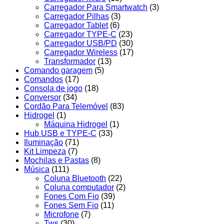
Carregador Para Smartwatch
(3)
Carregador Pilhas
(3)
Carregador Tablet
(6)
Carregador TYPE-C
(23)
Carregador USB/PD
(30)
Carregador Wireless
(17)
Transformador
(13)
Comando garagem
(5)
Comandos
(17)
Consola de jogo
(18)
Conversor
(34)
Cordão Para Telemóvel
(83)
Hidrogel
(1)
Máquina Hidrogel
(1)
Hub USB e TYPE-C
(33)
Iluminação
(71)
Kit Limpeza
(7)
Mochilas e Pastas
(8)
Música
(111)
Coluna Bluetooth
(22)
Coluna computador
(2)
Fones Com Fio
(39)
Fones Sem Fio
(11)
Microfone
(7)
Tws
(30)