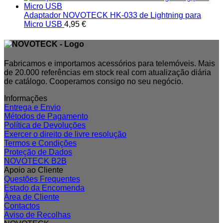
Adaptador NOVOTECK HK-033 de Lightning para
Micro USB
4,95
€
Fabricamos e importamos acessórios para telemóveis. Mais
de 20.000 referências em stock real com atualização diária
de catálogo. Cooperamos consigo no seu negócio.
Informações
Entrega e Envio
Métodos de Pagamento
Política de Devoluções
Exercer o direito de livre resolução
Termos e Condições
Proteção de Dados
NOVOTECK B2B
Apoio ao Cliente
Questões Frequentes
Estado da Encomenda
Área de Cliente
Contactos
Aviso de Recolhas