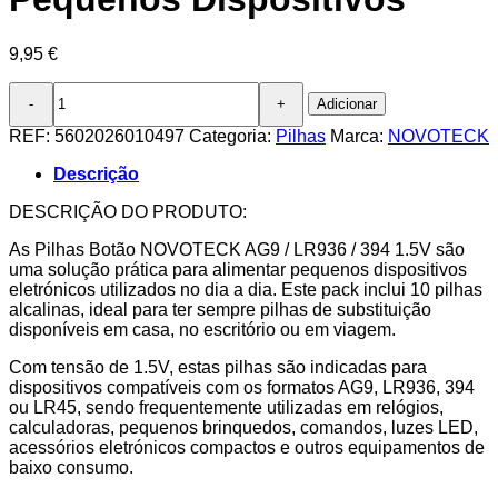
9,95
€
Quantidade
Adicionar
de
Pack
REF:
5602026010497
Categoria:
Pilhas
Marca:
NOVOTECK
10
Pilhas
Descrição
Botão
NOVOTECK
DESCRIÇÃO DO PRODUTO:
AG9
As Pilhas Botão NOVOTECK AG9 / LR936 / 394 1.5V são
/
uma solução prática para alimentar pequenos dispositivos
LR936
eletrónicos utilizados no dia a dia. Este pack inclui 10 pilhas
/
alcalinas, ideal para ter sempre pilhas de substituição
394,
disponíveis em casa, no escritório ou em viagem.
1.5V
Alcalinas,
Com tensão de 1.5V, estas pilhas são indicadas para
para
dispositivos compatíveis com os formatos AG9, LR936, 394
Relógios,
ou LR45, sendo frequentemente utilizadas em relógios,
Calculadoras
calculadoras, pequenos brinquedos, comandos, luzes LED,
e
acessórios eletrónicos compactos e outros equipamentos de
Pequenos
baixo consumo.
Dispositivos