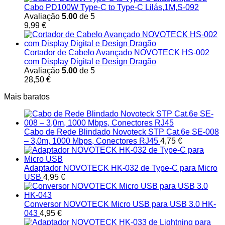
Cabo PD100W Type-C to Type-C Lilás,1M,S-092
Avaliação
5.00
de 5
9,99
€
Cortador de Cabelo Avançado NOVOTECK HS-002
com Display Digital e Design Dragão
Avaliação
5.00
de 5
28,50
€
Mais baratos
Cabo de Rede Blindado Novoteck STP Cat.6e SE-008
– 3,0m, 1000 Mbps, Conectores RJ45
4,75
€
Adaptador NOVOTECK HK-032 de Type-C para Micro
USB
4,95
€
Conversor NOVOTECK Micro USB para USB 3.0 HK-
043
4,95
€