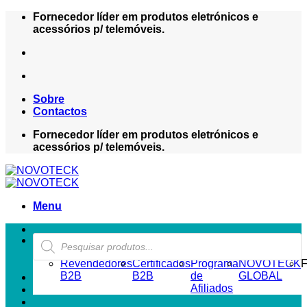
Skip
Fornecedor líder em produtos eletrónicos e
to
acessórios p/ telemóveis.
content
Sobre
Contactos
Fornecedor líder em produtos eletrónicos e
acessórios p/ telemóveis.
Menu
Products
ZONA REVENDEDOR-B2B
search
Revendedores
Certificados
Programa
NOVOTECK
F
B2B
B2B
de
GLOBAL
Afiliados