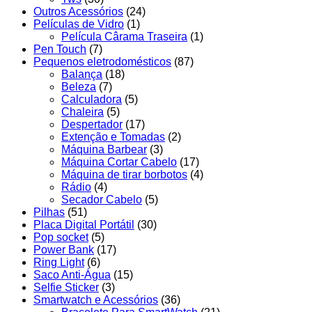
Outros Acessórios
(24)
Películas de Vidro
(1)
Película Cârama Traseira
(1)
Pen Touch
(7)
Pequenos eletrodomésticos
(87)
Balança
(18)
Beleza
(7)
Calculadora
(5)
Chaleira
(5)
Despertador
(17)
Extenção e Tomadas
(2)
Máquina Barbear
(3)
Máquina Cortar Cabelo
(17)
Máquina de tirar borbotos
(4)
Rádio
(4)
Secador Cabelo
(5)
Pilhas
(51)
Placa Digital Portátil
(30)
Pop socket
(5)
Power Bank
(17)
Ring Light
(6)
Saco Anti-Água
(15)
Selfie Sticker
(3)
Smartwatch e Acessórios
(36)