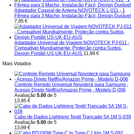
Adaptador Coaxial de Antena NOVOTECK L-011 - 1
Fêmea para 3 Macho, Instalação Fácil, Design Durável
7,95
€
Adaptador Universal de Viagem NOVOTECK PJ-011 -
Compatível Mundialmente, Proteção contra Surtos,
Design Portátil US-UK-EU-AUS
11,99
€
Mais Votados
Controle Remoto Universal Novoteck para Samsung -
Acesso Direto Netflix/Amazon Prime - Modelo D-006
Avaliação
5.00
de 5
13,95
€
Cabo de Dados Lightning Textil Trançado 5A 1M S-039
Avaliação
5.00
de 5
13,99
€