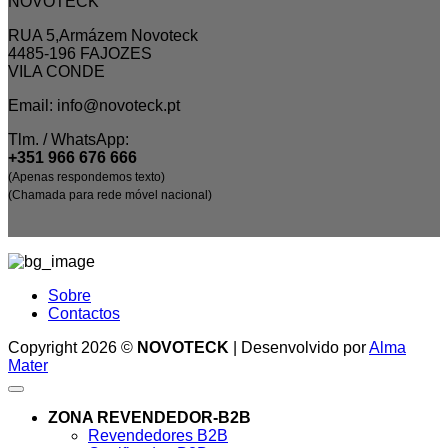
NOVOTECK
RUA 5,Armázem Novoteck
4485-196 FAJOZES
VILA CONDE
Email: info@novoteck.pt
Tlm. / WhatsApp:
+351 966 676 666
(Apenas respondemos texto)
(Chamada para rede móvel nacional)
Sobre
Contactos
Copyright 2026 ©
NOVOTECK
| Desenvolvido por
Alma
Mater
ZONA REVENDEDOR-B2B
Revendedores B2B