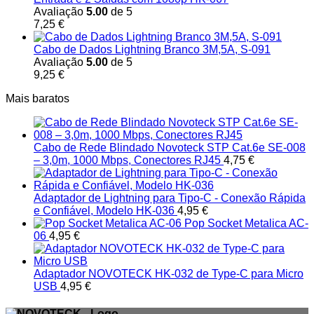
Avaliação
5.00
de 5
7,25
€
Cabo de Dados Lightning Branco 3M,5A, S-091
Avaliação
5.00
de 5
9,25
€
Mais baratos
Cabo de Rede Blindado Novoteck STP Cat.6e SE-008
– 3,0m, 1000 Mbps, Conectores RJ45
4,75
€
Adaptador de Lightning para Tipo-C - Conexão Rápida
e Confiável, Modelo HK-036
4,95
€
Pop Socket Metalica AC-
06
4,95
€
Adaptador NOVOTECK HK-032 de Type-C para Micro
USB
4,95
€