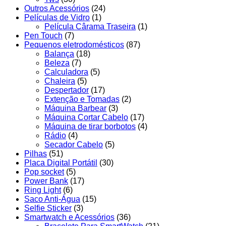
Outros Acessórios
(24)
Películas de Vidro
(1)
Película Cârama Traseira
(1)
Pen Touch
(7)
Pequenos eletrodomésticos
(87)
Balança
(18)
Beleza
(7)
Calculadora
(5)
Chaleira
(5)
Despertador
(17)
Extenção e Tomadas
(2)
Máquina Barbear
(3)
Máquina Cortar Cabelo
(17)
Máquina de tirar borbotos
(4)
Rádio
(4)
Secador Cabelo
(5)
Pilhas
(51)
Placa Digital Portátil
(30)
Pop socket
(5)
Power Bank
(17)
Ring Light
(6)
Saco Anti-Água
(15)
Selfie Sticker
(3)
Smartwatch e Acessórios
(36)