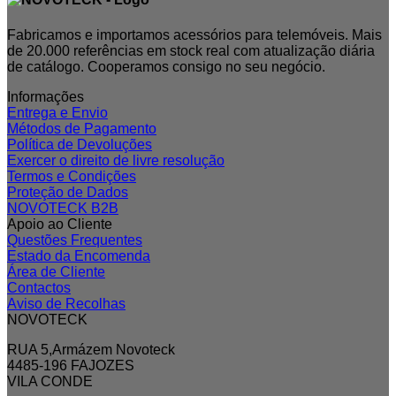
Fabricamos e importamos acessórios para telemóveis. Mais
de 20.000 referências em stock real com atualização diária
de catálogo. Cooperamos consigo no seu negócio.
Informações
Entrega e Envio
Métodos de Pagamento
Política de Devoluções
Exercer o direito de livre resolução
Termos e Condições
Proteção de Dados
NOVOTECK B2B
Apoio ao Cliente
Questões Frequentes
Estado da Encomenda
Área de Cliente
Contactos
Aviso de Recolhas
NOVOTECK
RUA 5,Armázem Novoteck
4485-196 FAJOZES
VILA CONDE