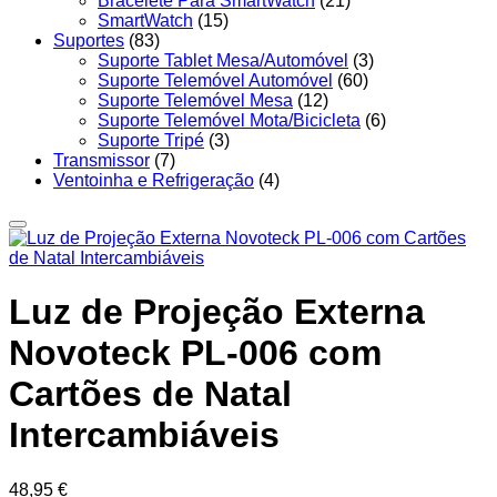
Bracelete Para SmartWatch
(21)
SmartWatch
(15)
Suportes
(83)
Suporte Tablet Mesa/Automóvel
(3)
Suporte Telemóvel Automóvel
(60)
Suporte Telemóvel Mesa
(12)
Suporte Telemóvel Mota/Bicicleta
(6)
Suporte Tripé
(3)
Transmissor
(7)
Ventoinha e Refrigeração
(4)
Luz de Projeção Externa
Novoteck PL-006 com
Cartões de Natal
Intercambiáveis
48,95
€