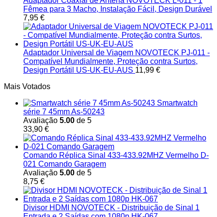
Adaptador Coaxial de Antena NOVOTECK L-011 - 1
Fêmea para 3 Macho, Instalação Fácil, Design Durável
7,95
€
Adaptador Universal de Viagem NOVOTECK PJ-011 -
Compatível Mundialmente, Proteção contra Surtos,
Design Portátil US-UK-EU-AUS
11,99
€
Mais Votados
Smartwatch
série 7 45mm As-50243
Avaliação
5.00
de 5
33,90
€
Comando Réplica Sinal 433-433.92MHZ Vermelho D-
021 Comando Garagem
Avaliação
5.00
de 5
8,75
€
Divisor HDMI NOVOTECK - Distribuição de Sinal 1
Entrada e 2 Saídas com 1080p HK-067