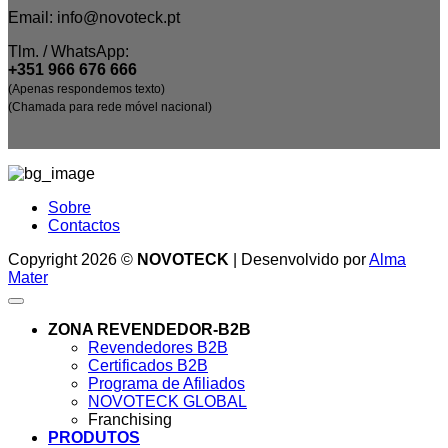
Email: info@novoteck.pt
Tlm. / WhatsApp:
+351 966 676 666
(Apenas respondemos texto)
(Chamada para rede móvel nacional)
Sobre
Contactos
Copyright 2026 ©
NOVOTECK
| Desenvolvido por
Alma
Mater
ZONA REVENDEDOR-B2B
Revendedores B2B
Certificados B2B
Programa de Afiliados
NOVOTECK GLOBAL
Franchising
PRODUTOS