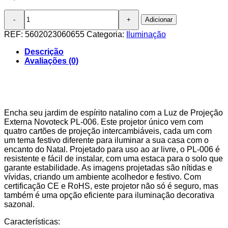
Quantidade
Adicionar
de
Luz
REF:
5602023060655
Categoria:
Iluminação
de
Projeção
Descrição
Externa
Avaliações (0)
Novoteck
PL-
006
com
Cartões
Encha seu jardim de espírito natalino com a Luz de Projeção
de
Externa Novoteck PL-006. Este projetor único vem com
Natal
quatro cartões de projeção intercambiáveis, cada um com
Intercambiáveis
um tema festivo diferente para iluminar a sua casa com o
encanto do Natal. Projetado para uso ao ar livre, o PL-006 é
resistente e fácil de instalar, com uma estaca para o solo que
garante estabilidade. As imagens projetadas são nítidas e
vívidas, criando um ambiente acolhedor e festivo. Com
certificação CE e RoHS, este projetor não só é seguro, mas
também é uma opção eficiente para iluminação decorativa
sazonal.
Características: