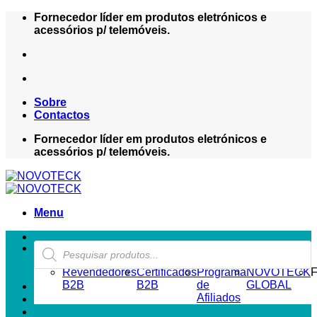
Skip
Fornecedor líder em produtos eletrónicos e
to
acessórios p/ telemóveis.
content
Sobre
Contactos
Fornecedor líder em produtos eletrónicos e
acessórios p/ telemóveis.
Menu
Products
ZONA REVENDEDOR-B2B
search
Revendedores
Certificados
Programa
NOVOTECK
F
B2B
B2B
de
GLOBAL
Afiliados