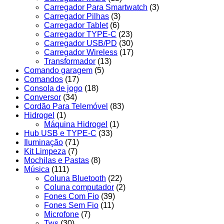
Carregador Para Smartwatch
(3)
Carregador Pilhas
(3)
Carregador Tablet
(6)
Carregador TYPE-C
(23)
Carregador USB/PD
(30)
Carregador Wireless
(17)
Transformador
(13)
Comando garagem
(5)
Comandos
(17)
Consola de jogo
(18)
Conversor
(34)
Cordão Para Telemóvel
(83)
Hidrogel
(1)
Máquina Hidrogel
(1)
Hub USB e TYPE-C
(33)
Iluminação
(71)
Kit Limpeza
(7)
Mochilas e Pastas
(8)
Música
(111)
Coluna Bluetooth
(22)
Coluna computador
(2)
Fones Com Fio
(39)
Fones Sem Fio
(11)
Microfone
(7)
Tws
(30)