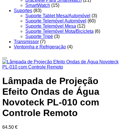
Bracelete Para SmartWatch
(21)
SmartWatch
(15)
Suportes
(83)
Suporte Tablet Mesa/Automóvel
(3)
Suporte Telemóvel Automóvel
(60)
Suporte Telemóvel Mesa
(12)
Suporte Telemóvel Mota/Bicicleta
(6)
Suporte Tripé
(3)
Transmissor
(7)
Ventoinha e Refrigeração
(4)
Lâmpada de Projeção
Efeito Ondas de Água
Novoteck PL-010 com
Controle Remoto
64,50
€