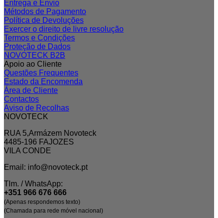
Entrega e Envio
Métodos de Pagamento
Política de Devoluções
Exercer o direito de livre resolução
Termos e Condições
Proteção de Dados
NOVOTECK B2B
Apoio ao Cliente
Questões Frequentes
Estado da Encomenda
Área de Cliente
Contactos
Aviso de Recolhas
NOVOTECK
RUA 5,Armázem Novoteck
4485-196 FAJOZES
VILA CONDE
Email: info@novoteck.pt
Tlm. / WhatsApp:
+351 966 676 666
(Apenas respondemos texto)
(Chamada para rede móvel nacional)