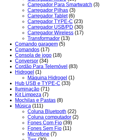
Carregador Para Smartwatch
(3)
Carregador Pilhas
(3)
Carregador Tablet
(6)
Carregador TYPE-C
(23)
Carregador USB/PD
(30)
Carregador Wireless
(17)
Transformador
(13)
Comando garagem
(5)
Comandos
(17)
Consola de jogo
(18)
Conversor
(34)
Cordão Para Telemóvel
(83)
Hidrogel
(1)
Máquina Hidrogel
(1)
Hub USB e TYPE-C
(33)
Iluminação
(71)
Kit Limpeza
(7)
Mochilas e Pastas
(8)
Música
(111)
Coluna Bluetooth
(22)
Coluna computador
(2)
Fones Com Fio
(39)
Fones Sem Fio
(11)
Microfone
(7)
Tws
(30)