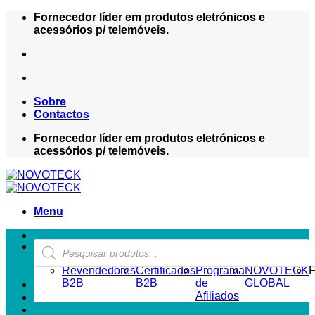
Skip
Fornecedor líder em produtos eletrónicos e
to
acessórios p/ telemóveis.
content
Sobre
Contactos
Fornecedor líder em produtos eletrónicos e
acessórios p/ telemóveis.
Menu
Products
ZONA REVENDEDOR-B2B
search
Revendedores
Certificados
Programa
NOVOTECK
F
B2B
B2B
de
GLOBAL
Afiliados