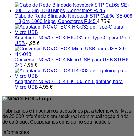
Cabo de Rede Blindado Novoteck STP Cat.6e SE-008
– 3,0m, 1000 Mbps, Conectores RJ45
4,75
€
Adaptador NOVOTECK HK-032 de Type-C para Micro
USB
4,95
€
Conversor NOVOTECK Micro USB para USB 3.0 HK-
043
4,95
€
Adaptador NOVOTECK HK-033 de Lightning para
Micro USB
4,95
€
Fabricamos e importamos acessórios para telemóveis. Mais
de 20.000 referências em stock real com atualização diária
de catálogo. Cooperamos consigo no seu negócio.
Informações