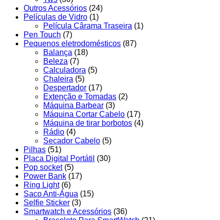
Outros Acessórios
(24)
Películas de Vidro
(1)
Película Cârama Traseira
(1)
Pen Touch
(7)
Pequenos eletrodomésticos
(87)
Balança
(18)
Beleza
(7)
Calculadora
(5)
Chaleira
(5)
Despertador
(17)
Extenção e Tomadas
(2)
Máquina Barbear
(3)
Máquina Cortar Cabelo
(17)
Máquina de tirar borbotos
(4)
Rádio
(4)
Secador Cabelo
(5)
Pilhas
(51)
Placa Digital Portátil
(30)
Pop socket
(5)
Power Bank
(17)
Ring Light
(6)
Saco Anti-Água
(15)
Selfie Sticker
(3)
Smartwatch e Acessórios
(36)