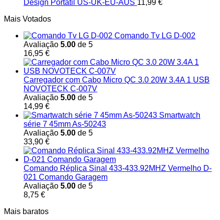
Design Portátil US-UK-EU-AUS
11,99
€
Mais Votados
Comando Tv LG D-002
Avaliação
5.00
de 5
16,95
€
Carregador com Cabo Micro QC 3.0 20W 3.4A 1 USB
NOVOTECK C-007V
Avaliação
5.00
de 5
14,99
€
Smartwatch
série 7 45mm As-50243
Avaliação
5.00
de 5
33,90
€
Comando Réplica Sinal 433-433.92MHZ Vermelho D-
021 Comando Garagem
Avaliação
5.00
de 5
8,75
€
Mais baratos